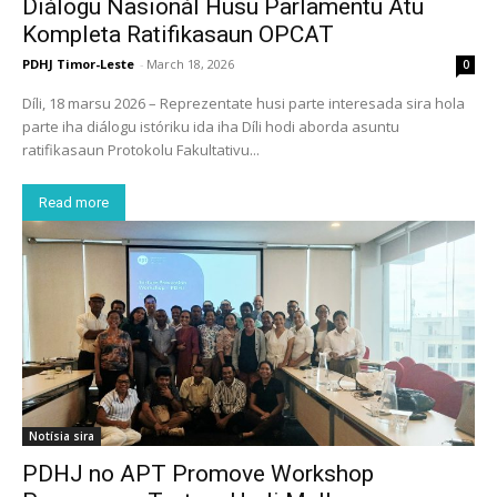
Diálogu Nasionál Husu Parlamentu Atu
Kompleta Ratifikasaun OPCAT
PDHJ Timor-Leste
-
March 18, 2026
0
Díli, 18 marsu 2026 – Reprezentate husi parte interesada sira hola
parte iha diálogu istóriku ida iha Díli hodi aborda asuntu
ratifikasaun Protokolu Fakultativu...
Read more
Notísia sira
PDHJ no APT Promove Workshop