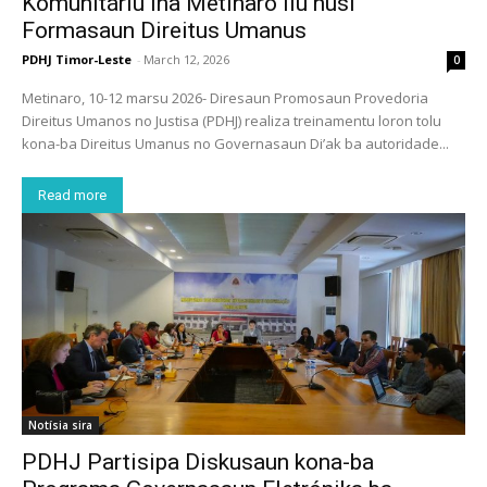
Komunitáriu iha Metinaro liu husi
Formasaun Direitus Umanus
PDHJ Timor-Leste
-
March 12, 2026
0
Metinaro, 10-12 marsu 2026- Diresaun Promosaun Provedoria
Direitus Umanos no Justisa (PDHJ) realiza treinamentu loron tolu
kona-ba Direitus Umanus no Governasaun Di’ak ba autoridade...
Read more
Notísia sira
PDHJ Partisipa Diskusaun kona-ba