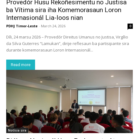
Provedór Husu Rekoñesimentu no Justisa
ba Vítima sira iha Komemorasaun Loron
Internasionál Lia-loos nian
PDHJ Timor-Leste
-
March 24, 2026
0
Díli, 24 marsu 2026 – Provedór Direitus Umanus no Justisa, Virgílio
da Silva Guterres “Lamukan”, dirije reflesaun ba partisipante sira
durante komemorasaun Loron Internasionál...
Read more
Notísia sira