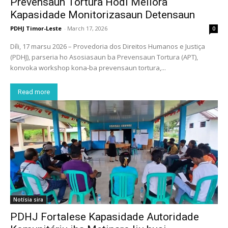
Prevensaun Tortura Hodi Mellora
Kapasidade Monitorizasaun Detensaun
PDHJ Timor-Leste
-
March 17, 2026
0
Díli, 17 marsu 2026 – Provedoria dos Direitos Humanos e Justiça
(PDHJ), parseria ho Asosiasaun ba Prevensaun Tortura (APT),
konvoka workshop kona-ba prevensaun tortura,...
Read more
Notísia sira
PDHJ Fortalese Kapasidade Autoridade