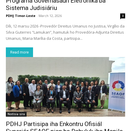
Programa Governasaun Eletrónika ba
Sistema Judisiáriu
PDHJ Timor-Leste
-
March 12, 2026
0
Díli, 12 marsu 2026 -Provedór Direitus Umanus no Justisa, Virgílio da
Silva Guterres “Lamukan”, hamutuk ho Provedóra-Adjunta Direitus
Umanus, Maria Marília da Costa, partisipa...
Read more
Notísia sira
PDHJ Partisipa iha Enkontru Ofisiál