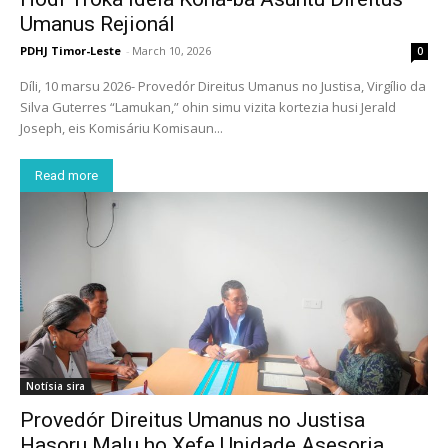
Umanus Rejionál
PDHJ Timor-Leste
-
March 10, 2026
0
Díli, 10 marsu 2026- Provedór Direitus Umanus no Justisa, Virgílio da
Silva Guterres “Lamukan,” ohin simu vizita kortezia husi Jerald
Joseph, eis Komisáriu Komisaun...
Read more
Notísia sira
Provedór Direitus Umanus no Justisa
Hasoru Malu ho Xefe Unidade Asesoria