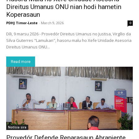
Direitus Umanus ONU nian hodi hametin
Koperasaun
PDHJ Timor-Leste
-
March 9, 2026
0
Díli, 9 marsu 2026 - Provedór Direitus Umanus no Justisa, Virgílio da
Silva Guterres "Lamukan", hasoru malu ho Xefe Unidade Asesoria
Direitus Umanus ONU...
Read more
Notísia sira
Provedór Defende Reparasaun Abranjente