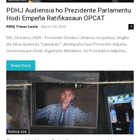
PDHJ Audiensia ho Prezidente Parlamentu
Hodi Empeña Ratifikasaun OPCAT
PDHJ Timor-Leste
-
March 24, 2026
0
Díli, 24 marsu 2026 – Provedór Direitus Umanus no Justisa, Virgílio
da Silva Guterres “Lamukan,” akompaña husi Provedór-Adjuntu
Governasaun Di’ak, Rigoberto Monteiro, no Provedóra-Adjunta...
Read more
Notísia sira