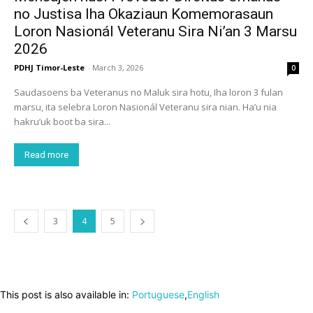
no Justisa Iha Okaziaun Komemorasaun
Loron Nasionál Veteranu Sira Ni’an 3 Marsu
2026
PDHJ Timor-Leste
-
March 3, 2026
0
Saudasoens ba Veteranus no Maluk sira hotu, Iha loron 3 fulan
marsu, ita selebra Loron Nasionál Veteranu sira nian. Ha’u nia
hakru’uk boot ba sira...
Read more
3
4
5
This post is also available in:
Portuguese
English