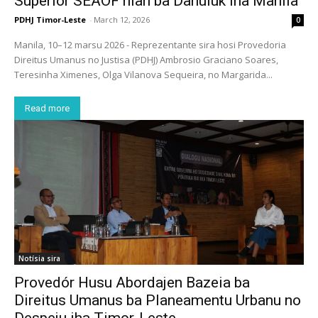
Superiór SEAOF nian ba Dahuluk iha Manila
PDHJ Timor-Leste
-
March 12, 2026
0
Manila, 10–12 marsu 2026 - Reprezentante sira hosi Provedoria
Direitus Umanus no Justisa (PDHJ) Ambrosio Graciano Soares,
Teresinha Ximenes, Olga Vilanova Sequeira, no Margarida...
Read more
Notísia sira
Provedór Husu Abordajen Bazeia ba
Direitus Umanus ba Planeamentu Urbanu no
Despeju iha Timor-Leste