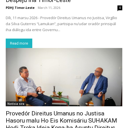
PDHJ Timor-Leste
-
March 11, 2026
0
Díli, 11 marsu 2026 - Provedór Direitus Umanus no Justisa, Virgílio
da Silva Guterres “Lamukan”, partisipa nu’udar oradór prinsipál
iha diálogu ida entre Governu...
Read more
Notísia sira
Provedór Direitus Umanus no Justisa
Hasoru malu Ho Eis Komisáriu SUHAKAM
Hodi Troka Ideia Kona-ba Asuntu Direitus