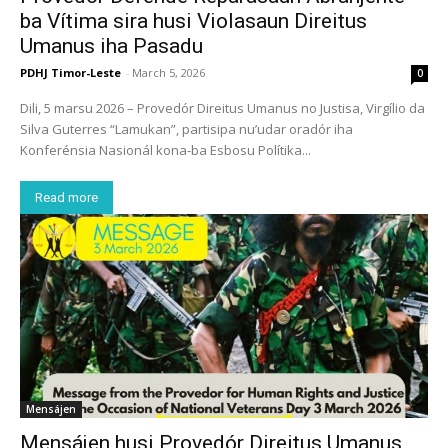
ba Vítima sira husi Violasaun Direitus
Umanus iha Pasadu
PDHJ Timor-Leste
-
March 5, 2026
0
Dili, 5 marsu 2026 – Provedór Direitus Umanus no Justisa, Virgílio da
Silva Guterres “Lamukan”, partisipa nu’udar oradór iha
Konferénsia Nasionál kona-ba Esbosu Polítika...
Read more
Mensájen
Mensájen husi Provedór Direitus Umanus