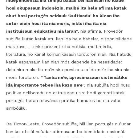
independénsia iha tempu badak sei hanesan ho idade
hosi okupasaun indonéziu, maibé ita bele afirma katak
abut hosi portugés seidauk ‘kultivadu’ ho klean iha
setór oioin hosi ita nia moris, inklui iha ita nia
instituisaun edukativu nia laran”,
nia afirma. Provedór
subliña liután katak atu lian ida bele habelar, disponibilidade
mak xave – tenke prezente iha notísia, multimédia,
literatura, no kanál komunikasaun loroloron nian. Nia hatudu
katak espansaun lian nian mós depende ba nesesidade:
dala hira maka lia-na’in sira presiza uza ida-ne’e iha sira nia
moris loroloron.
“Tanba ne’e, aprosimasaun sistemátiku
ida importante tebes iha kazu ne’e”,
nia subliña hodi husu
polítika deliberadu no estruturadu sira hodi garanti katak
portugés hetan relevánsia prátika hamutuk ho nia valór
simbóliku.
Ba Timor-Leste, Provedór subliña, hili lian portugés nu’udar
lian ko-ofisiál nu’udar afirmasaun ba identidade nasionál.