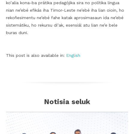
ko’alia kona-ba prátika pedagójika sira no polítika lingua
nian ne’ebé efikás iha Timor-Leste ne’ebé iha lian oioin, ho
rekoñesimentu ne’ebé fahe katak aprosimasaun ida ne’ebé
sistemátiku, ho rekursu di’ak, esensiál atu lian ne’e bele
buras duni.
This post is also available in:
English
Notisia seluk