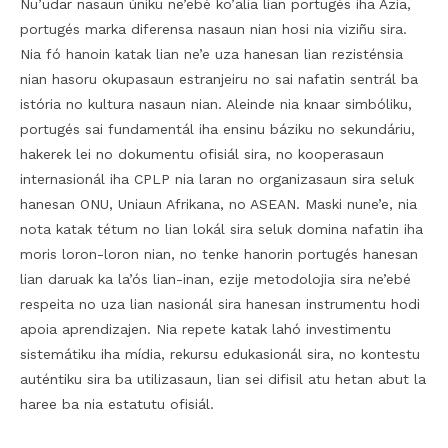
Nu’udar nasaun úniku ne’ebé ko’alia lian portugés iha Ázia,
portugés marka diferensa nasaun nian hosi nia viziñu sira.
Nia fó hanoin katak lian ne’e uza hanesan lian rezisténsia
nian hasoru okupasaun estranjeiru no sai nafatin sentrál ba
istória no kultura nasaun nian. Aleinde nia knaar simbóliku,
portugés sai fundamentál iha ensinu báziku no sekundáriu,
hakerek lei no dokumentu ofisiál sira, no kooperasaun
internasionál iha CPLP nia laran no organizasaun sira seluk
hanesan ONU, Uniaun Afrikana, no ASEAN. Maski nune’e, nia
nota katak tétum no lian lokál sira seluk domina nafatin iha
moris loron-loron nian, no tenke hanorin portugés hanesan
lian daruak ka la’ós lian-inan, ezije metodolojia sira ne’ebé
respeita no uza lian nasionál sira hanesan instrumentu hodi
apoia aprendizajen. Nia repete katak lahó investimentu
sistemátiku iha mídia, rekursu edukasionál sira, no kontestu
auténtiku sira ba utilizasaun, lian sei difisil atu hetan abut la
haree ba nia estatutu ofisiál.