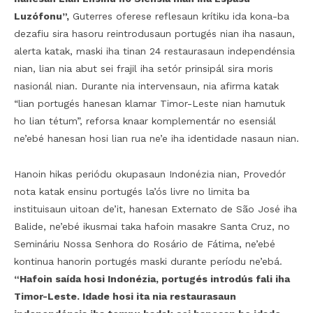
Luzófonu”,
Guterres oferese reflesaun krítiku ida kona-ba
dezafiu sira hasoru reintrodusaun portugés nian iha nasaun,
alerta katak, maski iha tinan 24 restaurasaun independénsia
nian, lian nia abut sei frajil iha setór prinsipál sira moris
nasionál nian. Durante nia intervensaun, nia afirma katak
“lian portugés hanesan klamar Timor-Leste nian hamutuk
ho lian tétum”, reforsa knaar komplementár no esensiál
ne’ebé hanesan hosi lian rua ne’e iha identidade nasaun nian.
Hanoin hikas periódu okupasaun Indonézia nian, Provedór
nota katak ensinu portugés la’ós livre no limita ba
instituisaun uitoan de’it, hanesan Externato de São José iha
Balide, ne’ebé ikusmai taka hafoin masakre Santa Cruz, no
Semináriu Nossa Senhora do Rosário de Fátima, ne’ebé
kontinua hanorin portugés maski durante períodu ne’ebá.
“Hafoin saída hosi Indonézia, portugés introdús fali iha
Timor-Leste. Idade hosi ita nia restaurasaun