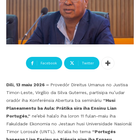
Facebook
Twitter
Dili, 13 maiu 2026 –
Provedór Direitus Umanus no Justisa
Timor-Leste, Virgílio da Silva Guterres, partisipa nu’udar
oradór iha Konferénsia Abertura ba semináriu
“Husi
Planeamentu ba Aula: Prátika sira iha Ensinu Lian
Portugés,”
ne’ebé hala’o iha loron 11 fulan-maiu iha
Fakuldade Ekonomia no Jestaun husi Universidade Nasionál
Timor Lorosa’e (UNTL). Ko’alia ho tema
“Portugés
hanesan Lian Ensinu no Siénsia nian iha Espasu