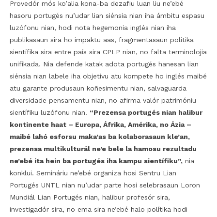
Provedór mós ko’alia kona-ba dezafiu luan liu ne’ebé
hasoru portugés nu’udar lian siénsia nian iha ámbitu espasu
luzófonu nian, hodi nota hegemonia inglés nian iha
publikasaun sira ho impaktu aas, fragmentasaun polítika
sientífika sira entre país sira CPLP nian, no falta terminolojia
unifikada. Nia defende katak adota portugés hanesan lian
siénsia nian labele iha objetivu atu kompete ho inglés maibé
atu garante produsaun koñesimentu nian, salvaguarda
diversidade pensamentu nian, no afirma valór patrimóniu
sientífiku luzófonu nian.
“Prezensa portugés nian halibur
kontinente haat – Europa, Áfrika, Amérika, no Ázia –
maibé lahó esforsu maka’as ba kolaborasaun kle’an,
prezensa multikulturál ne’e bele la hamosu rezultadu
ne’ebé ita hein ba portugés iha kampu sientífiku”,
nia
konklui. Semináriu ne’ebé organiza hosi Sentru Lian
Portugés UNTL nian nu’udar parte hosi selebrasaun Loron
Mundiál Lian Portugés nian, halibur profesór sira,
investigadór sira, no ema sira ne’ebé halo polítika hodi