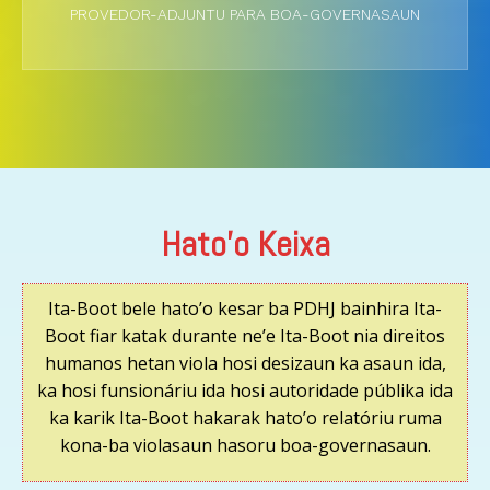
PROVEDOR-ADJUNTU PARA BOA-GOVERNASAUN
Hato'o Keixa
Ita-Boot bele hato’o kesar ba PDHJ bainhira Ita-
Boot fiar katak durante ne’e Ita-Boot nia direitos
humanos hetan viola hosi desizaun ka asaun ida,
ka hosi funsionáriu ida hosi autoridade públika ida
ka karik Ita-Boot hakarak hato’o relatóriu ruma
kona-ba violasaun hasoru boa-governasaun.