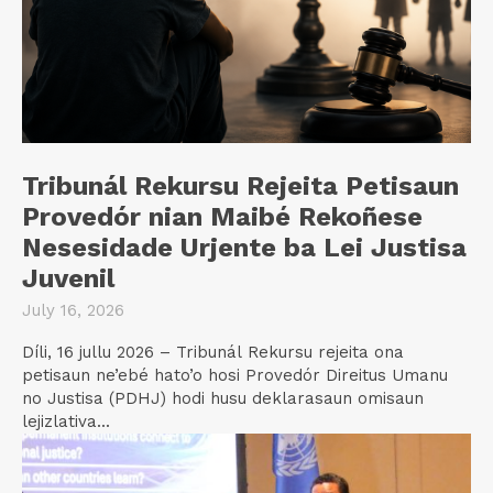
Tribunál Rekursu Rejeita Petisaun
Provedór nian Maibé Rekoñese
Nesesidade Urjente ba Lei Justisa
Juvenil
July 16, 2026
Díli, 16 jullu 2026 – Tribunál Rekursu rejeita ona
petisaun ne’ebé hato’o hosi Provedór Direitus Umanu
no Justisa (PDHJ) hodi husu deklarasaun omisaun
lejizlativa...