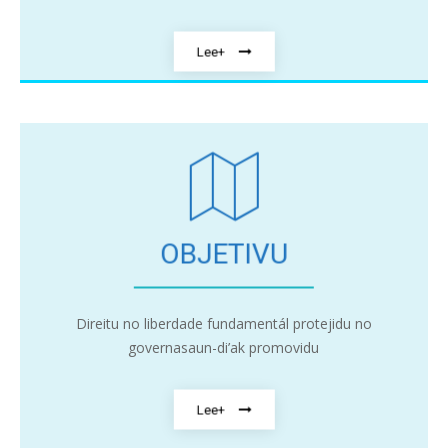
Lee+
OBJETIVU
Direitu no liberdade fundamentál protejidu no
governasaun-di’ak promovidu
Lee+