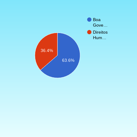
Boa
Gove…
Direitos
Hum…
36.4%
63.6%