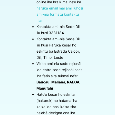
online iha kraik mai ne’e ka
haruka email mai ami liuhosi
ami-nia formatu kontaktu
nian
Kontakta ami-nia Sede Dili
liu husi 3331184
Kontakta ami-nia Sede Dili
liu husi Haruka kesar ho
eskritu ba Estrada Caicoli,
Dili, Timor Leste
Vizita ami-nia sede rejionál
ida entre sede rejionál haat
iha fatin sira tuirmai ne’e:
Baucau, Maliana, RAEOA,
Manufahi
Hato’o kesar ho eskrita
(hakerek) no hatama iha
kaixa ida hosi kaixa sira-
ne’ebé dezigna ona iha