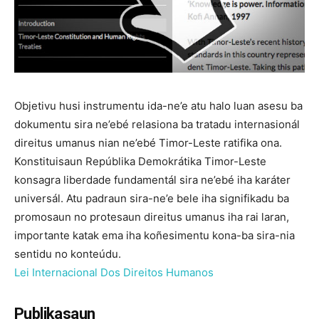
Objetivu husi instrumentu ida-ne’e atu halo luan asesu ba
dokumentu sira ne’ebé relasiona ba tratadu internasionál
direitus umanus nian ne’ebé Timor-Leste ratifika ona.
Konstituisaun Repúblika Demokrátika Timor-Leste
konsagra liberdade fundamentál sira ne’ebé iha karáter
universál. Atu padraun sira-ne’e bele iha signifikadu ba
promosaun no protesaun direitus umanus iha rai laran,
importante katak ema iha koñesimentu kona-ba sira-nia
sentidu no konteúdu.
Lei Internacional Dos Direitos Humanos
Publikasaun