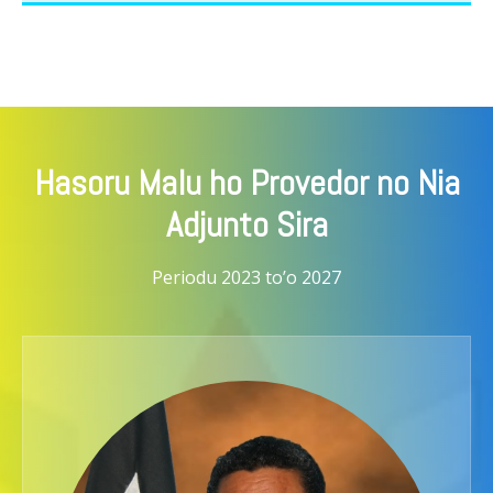
Hasoru Malu ho Provedor no Nia
Adjunto Sira
Periodu 2023 to’o 2027