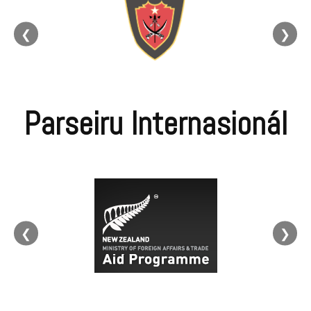
❮
❯
Parseiru Internasionál
❮
❯