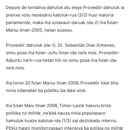
Depois de tentativa dahuluk atu eleje Provedór dahuluk la
prenxe votu nesesáriu katoluk-rua (3/2) husi maioria
parlamentár, maka iha votasaun daruak (da-2) iha fulan-
Marsu tinan-2005, hetan susesu.
Provedór dahuluk (da-1), Dr. Sebastião Dias Ximenes,
simu pose iha fulan-Juñu tinan ida-ne’e mós. Provedór-
Adjuntu na’in-rua hetan hili no simu pose iha fulan ida-
ne’e mós.
Iha loron 20 fulan Marsu tinan 2006, Provedór loke tiha
ninia odamatan ba públiku ba dala-uluk.
Iha fulan Maiu tinan 2006, Timor-Leste hasoru krize
polítika no militár, ne’ebé kauza ninia populasaun
hamutuk kuaze katoluk-ida (1/3) sai dezlokadu internu.
PDHJ hala’o monitorizasaun intensiva ba polísia no militár