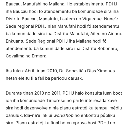
Baucau, Manufahi no Maliana. Ho establesimentu PDHJ
iha Baucau hodi fó atendementu ba komunidade sira iha
Distritu Baucau, Manatutu, Lautem no Viqueque. Nune’e
Sede regional PDHJ nian Manufahi hodi fó atendementu
ba komunidade sira iha Distritu Manufahi, Aileu no Ainaro.
Enkuantu Sede Regional PDHJ iha Maliana hodi fó
atendementu ba komunidade sira iha Distritu Bobonaro,
Covalima no Ermera.
Iha fulan-Abríl tinan-2010, Dr. Sebastião Dias Ximenes
hetan eleitu fila fali ba períodu daruak.
Durante tinan 2010 no 2011, PDHJ halo konsulta luan boot
ida iha komunidade Timorese no parte interesada xave
sira hodi dezenvolve ninia planu estratéjiku tempu-médiu
dahuluk. Ida-ne’e inklui
workshop
no enkontru públiku
sira. Planu estratéjiku finál hetan aprova hosi PDHJ no