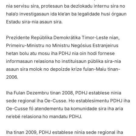
nia servisu sira, protesaun ba dezlokadu internu sira no
hala’o investigasaun ida kle’an ba legalidade husi órgaun
Estadu sira-nia asaun sira.
Prezidente Repúblika Demokrátika Timor-Leste nian,
Primeiru-Ministru no Ministru Negósius Estranjeirus
hetan bolu atu mosu iha PDHJ nia oin hodi fornese
informasaun relasiona ho instituisaun públika sira-nia
asaun sira molok no depoizde krize fulan-Maiu tinan-
2006.
Iha Fulan Dezembru tinan 2008, PDHJ establese ninia
sede regional iha Oe-Cusse. Ho establesimentu PDHJ iha
Oe-Cusse fó atendementu ba komunidade sira iha aria
ne’ebé relasiona ho mandatu PDHJ.
Iha tinan 2009, PDHJ establese ninia sede regional iha