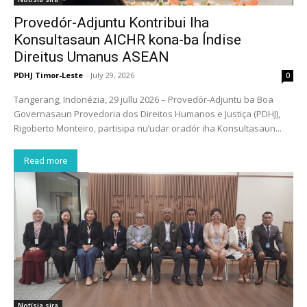
Provedór-Adjuntu Kontribui Iha
Konsultasaun AICHR kona-ba Índise
Direitus Umanus ASEAN
PDHJ Timor-Leste
-
July 29, 2026
0
Tangerang, Indonézia, 29 jullu 2026 – Provedór-Adjuntu ba Boa
Governasaun Provedoria dos Direitos Humanos e Justiça (PDHJ),
Rigoberto Monteiro, partisipa nu’udar oradór iha Konsultasaun...
Read more
Notísia sira