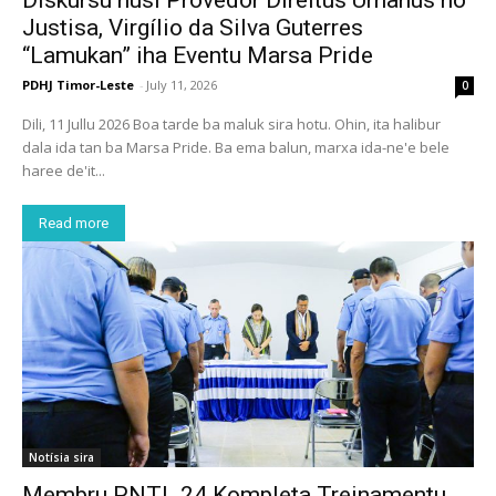
Justisa, Virgílio da Silva Guterres
“Lamukan” iha Eventu Marsa Pride
PDHJ Timor-Leste
-
July 11, 2026
0
Dili, 11 Jullu 2026 Boa tarde ba maluk sira hotu. Ohin, ita halibur
dala ida tan ba Marsa Pride. Ba ema balun, marxa ida-ne'e bele
haree de'it...
Read more
Notísia sira
Membru PNTL 24 Kompleta Treinamentu