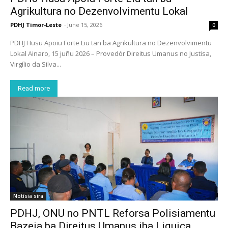
Agrikultura no Dezenvolvimentu Lokal
PDHJ Timor-Leste
-
June 15, 2026
0
PDHJ Husu Apoiu Forte Liu tan ba Agrikultura no Dezenvolvimentu
Lokal Ainaro, 15 juñu 2026 – Provedór Direitus Umanus no Justisa,
Virgílio da Silva...
Read more
Notísia sira
PDHJ, ONU no PNTL Reforsa Polisiamentu
Bazeia ba Direitus Umanus iha Liquiça