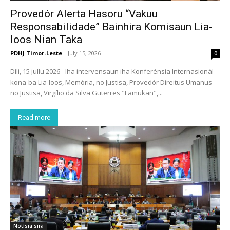
Provedór Alerta Hasoru “Vakuu
Responsabilidade” Bainhira Komisaun Lia-
loos Nian Taka
PDHJ Timor-Leste
-
July 15, 2026
0
Díli, 15 jullu 2026– Iha intervensaun iha Konferénsia Internasionál
kona-ba Lia-loos, Memória, no Justisa, Provedór Direitus Umanus
no Justisa, Virgílio da Silva Guterres "Lamukan",...
Read more
Notísia sira