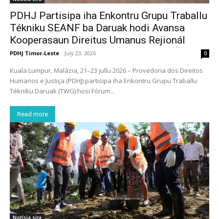
PDHJ Partisipa iha Enkontru Grupu Traballu
Tékniku SEANF ba Daruak hodi Avansa
Kooperasaun Direitus Umanus Rejionál
PDHJ Timor-Leste
-
July 23, 2026
0
Kuala Lumpur, Malázia, 21–23 jullu 2026 – Provedoria dos Direitos
Humanos e Justiça (PDHJ) partisipa iha Enkontru Grupu Traballu
Tékniku Daruak (TWG) hosi Fórum...
Read more
Notísia sira