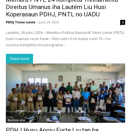
Direitus Umanus iha Lautém Liu Husi
Koperasaun PDHJ, PNTL no UADU
PDHJ Timor-Leste
-
June 26, 2026
0
Lautém, 26 juñu 2026 – Membru Polísia Nasionál Timor-Leste (PNTL)
na’in ruanulu resin haat—feto na’in 9 no mane na’in 15—ho
susesu kompleta ona programa...
Read more
Notísia sira
PDHJ Husu Apoiu Forte Liu tan ba