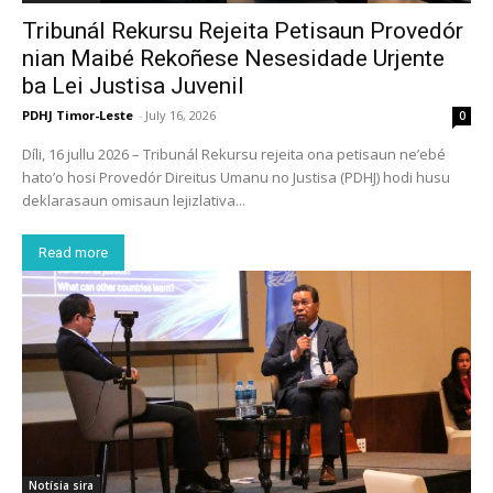
Tribunál Rekursu Rejeita Petisaun Provedór
nian Maibé Rekoñese Nesesidade Urjente
ba Lei Justisa Juvenil
PDHJ Timor-Leste
-
July 16, 2026
0
Díli, 16 jullu 2026 – Tribunál Rekursu rejeita ona petisaun ne’ebé
hato’o hosi Provedór Direitus Umanu no Justisa (PDHJ) hodi husu
deklarasaun omisaun lejizlativa...
Read more
Notísia sira