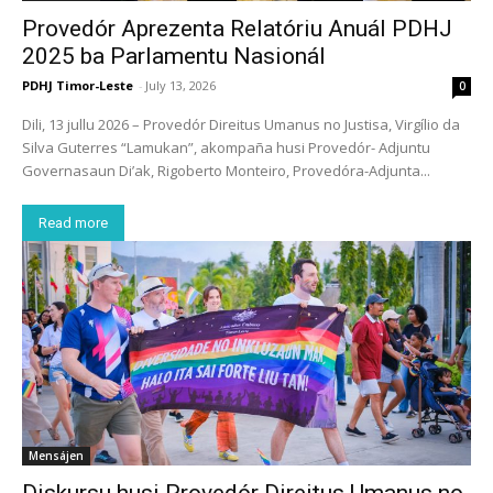
Provedór Aprezenta Relatóriu Anuál PDHJ
2025 ba Parlamentu Nasionál
PDHJ Timor-Leste
-
July 13, 2026
0
Dili, 13 jullu 2026 – Provedór Direitus Umanus no Justisa, Virgílio da
Silva Guterres “Lamukan”, akompaña husi Provedór- Adjuntu
Governasaun Di’ak, Rigoberto Monteiro, Provedóra-Adjunta...
Read more
Mensájen
Diskursu husi Provedór Direitus Umanus no