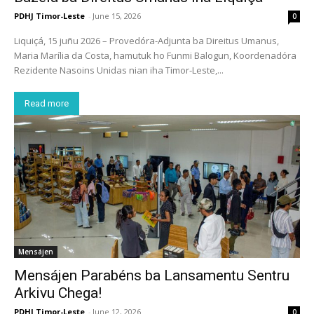
PDHJ Timor-Leste
-
June 15, 2026
0
Liquiçá, 15 juñu 2026 – Provedóra-Adjunta ba Direitus Umanus,
Maria Marília da Costa, hamutuk ho Funmi Balogun, Koordenadóra
Rezidente Nasoins Unidas nian iha Timor-Leste,...
Read more
Mensájen
Mensájen Parabéns ba Lansamentu Sentru
Arkivu Chega!
PDHJ Timor-Leste
-
June 12, 2026
0