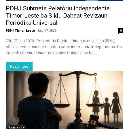
PDHJ Submete Relatóriu Independente
Timor-Leste ba Siklu Dahaat Revizaun
Periódika Universál
PDHJ Timor-Leste
-
July 17, 2026
0
Dili, 17 jullu 2026 –Provedoria Direitus Umanus no Justisa (PDHJ)
ofisialmente submete relatóriu parte interesada independente ba
Konsellu Direitus Umanus Nasoins Unidas nian ba...
Read more
Notísia sira