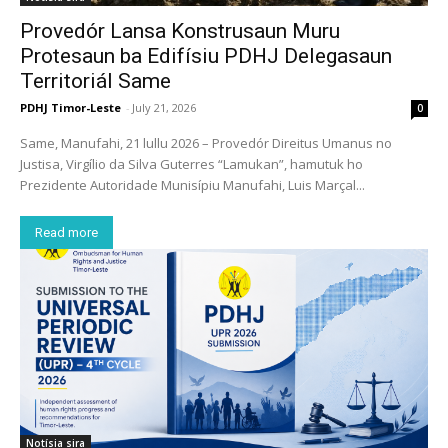
Provedór Lansa Konstrusaun Muru
Protesaun ba Edifísiu PDHJ Delegasaun
Territoriál Same
PDHJ Timor-Leste
-
July 21, 2026
0
Same, Manufahi, 21 lullu 2026 – Provedór Direitus Umanus no
Justisa, Virgílio da Silva Guterres “Lamukan”, hamutuk ho
Prezidente Autoridade Munisípiu Manufahi, Luis Marçal...
Read more
Notísia sira