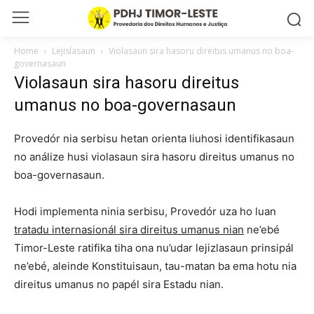
Home
Lejislasaun
Violasaun sira hasoru direitus umanus no boa-
governasaun
Violasaun sira hasoru direitus
umanus no boa-governasaun
Provedór nia serbisu hetan orienta liuhosi identifikasaun
no análize husi violasaun sira hasoru direitus umanus no
boa-governasaun.
Hodi implementa ninia serbisu, Provedór uza ho luan
tratadu internasionál sira direitus umanus nian
ne’ebé
Timor-Leste ratifika tiha ona nu’udar lejizlasaun prinsipál
ne’ebé, aleinde Konstituisaun, tau-matan ba ema hotu nia
direitus umanus no papél sira Estadu nian.