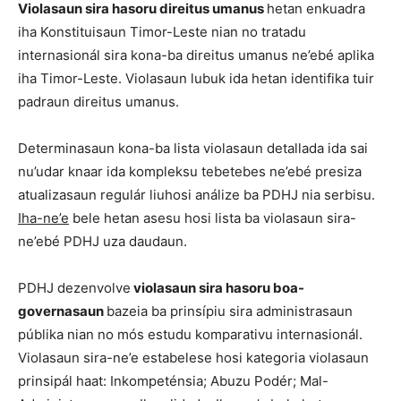
Violasaun sira hasoru direitus umanus
hetan enkuadra
iha Konstituisaun Timor-Leste nian no tratadu
internasionál sira kona-ba direitus umanus ne’ebé aplika
iha Timor-Leste. Violasaun lubuk ida hetan identifika tuir
padraun direitus umanus.
Determinasaun kona-ba lista violasaun detallada ida sai
nu’udar knaar ida kompleksu tebetebes ne’ebé presiza
atualizasaun regulár liuhosi análize ba PDHJ nia serbisu.
Iha-ne’e
bele hetan asesu hosi lista ba violasaun sira-
ne’ebé PDHJ uza daudaun.
PDHJ dezenvolve
violasaun sira hasoru boa-
governasaun
bazeia ba prinsípiu sira administrasaun
públika nian no mós estudu komparativu internasionál.
Violasaun sira-ne’e estabelese hosi kategoria violasaun
prinsipál haat: Inkompeténsia; Abuzu Podér; Mal-