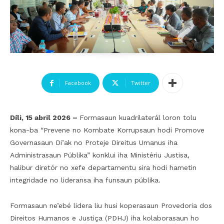
Facebook
Twitter
Díli, 15 abril 2026 –
Formasaun kuadrilaterál loron tolu
kona-ba “Prevene no Kombate Korrupsaun hodi Promove
Governasaun Di’ak no Proteje Direitus Umanus iha
Administrasaun Públika” konklui iha Ministériu Justisa,
halibur diretór no xefe departamentu sira hodi hametin
integridade no lideransa iha funsaun públika.
Formasaun ne’ebé lidera liu husi koperasaun Provedoria dos
Direitos Humanos e Justiça (PDHJ) iha kolaborasaun ho