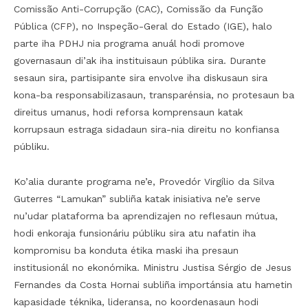
Comissão Anti-Corrupção (CAC), Comissão da Função
Pública (CFP), no Inspeção-Geral do Estado (IGE), halo
parte iha PDHJ nia programa anuál hodi promove
governasaun di’ak iha instituisaun públika sira. Durante
sesaun sira, partisipante sira envolve iha diskusaun sira
kona-ba responsabilizasaun, transparénsia, no protesaun ba
direitus umanus, hodi reforsa komprensaun katak
korrupsaun estraga sidadaun sira-nia direitu no konfiansa
públiku.
Ko’alia durante programa ne’e, Provedór Virgílio da Silva
Guterres “Lamukan” subliña katak inisiativa ne’e serve
nu’udar plataforma ba aprendizajen no reflesaun mútua,
hodi enkoraja funsionáriu públiku sira atu nafatin iha
kompromisu ba konduta étika maski iha presaun
institusionál no ekonómika. Ministru Justisa Sérgio de Jesus
Fernandes da Costa Hornai subliña importánsia atu hametin
kapasidade téknika, lideransa, no koordenasaun hodi