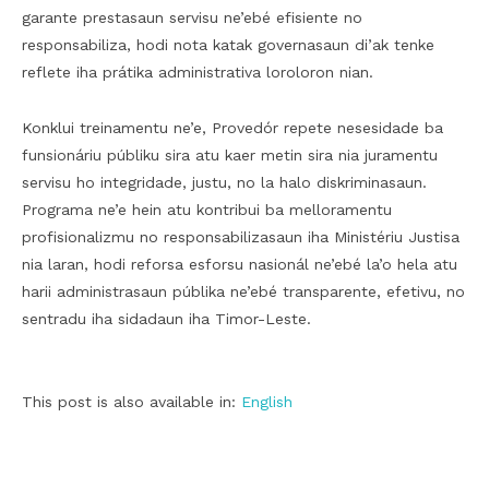
garante prestasaun servisu ne’ebé efisiente no
responsabiliza, hodi nota katak governasaun di’ak tenke
reflete iha prátika administrativa loroloron nian.
Konklui treinamentu ne’e, Provedór repete nesesidade ba
funsionáriu públiku sira atu kaer metin sira nia juramentu
servisu ho integridade, justu, no la halo diskriminasaun.
Programa ne’e hein atu kontribui ba melloramentu
profisionalizmu no responsabilizasaun iha Ministériu Justisa
nia laran, hodi reforsa esforsu nasionál ne’ebé la’o hela atu
harii administrasaun públika ne’ebé transparente, efetivu, no
sentradu iha sidadaun iha Timor-Leste.
This post is also available in:
English