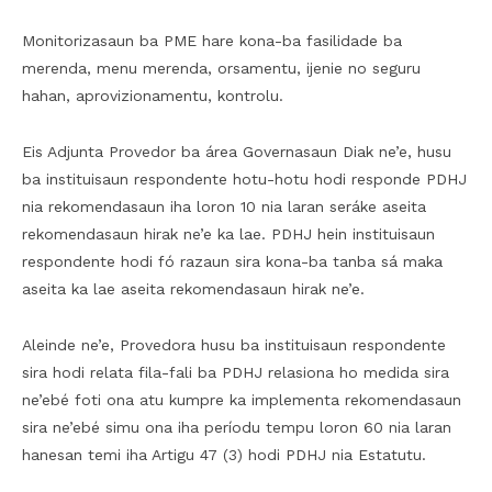
Monitorizasaun ba PME hare kona-ba fasilidade ba
merenda, menu merenda, orsamentu, ijenie no seguru
hahan, aprovizionamentu, kontrolu.
Eis Adjunta Provedor ba área Governasaun Diak ne’e, husu
ba instituisaun respondente hotu-hotu hodi responde PDHJ
nia rekomendasaun iha loron 10 nia laran seráke aseita
rekomendasaun hirak ne’e ka lae. PDHJ hein instituisaun
respondente hodi fó razaun sira kona-ba tanba sá maka
aseita ka lae aseita rekomendasaun hirak ne’e.
Aleinde ne’e, Provedora husu ba instituisaun respondente
sira hodi relata fila-fali ba PDHJ relasiona ho medida sira
ne’ebé foti ona atu kumpre ka implementa rekomendasaun
sira ne’ebé simu ona iha períodu tempu loron 60 nia laran
hanesan temi iha Artigu 47 (3) hodi PDHJ nia Estatutu.