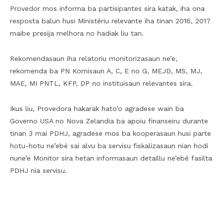
Provedor mos informa ba partisipantes sira katak, iha ona
resposta balun husi Ministériu relevante iha tinan 2016, 2017
maibe presija melhora no hadiak liu tan.
Rekomendasaun iha relatoriu monitorizasaun ne’e,
rekomenda ba PN Komisaun A, C, E no G, MEJD, MS, MJ,
MAE, MI PNTL, KFP, DP no instituisaun relevantes sira.
Ikus liu, Provedora hakarak hato’o agradese wain ba
Governo USA no Nova Zelandia ba apoiu finanseiru durante
tinan 3 mai PDHJ, agradese mos ba kooperasaun husi parte
hotu-hotu ne’ebé sai alvu ba servisu fiskalizasaun nian hodi
nune’e Monitor sira hetan informasaun detaillu ne’ebé fasilta
PDHJ nia servisu.