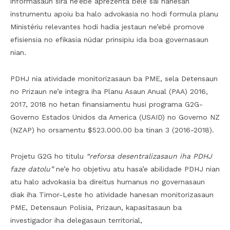
informasaun sira ne’ebé aprezenta bele sai hanesan
instrumentu apoiu ba halo advokasia no hodi formula planu
Ministériu relevantes hodi hadia jestaun ne’ebé promove
efisiensia no efikasia núdar prinsipiu ida boa governasaun
nian.
PDHJ nia atividade monitorizasaun ba PME, sela Detensaun
no Prizaun ne’e integra iha Planu Asaun Anual (PAA) 2016,
2017, 2018 no hetan finansiamentu husi programa G2G-
Governo Estados Unidos da America (USAID) no Governo NZ
(NZAP) ho orsamentu $523.000.00 ba tinan 3 (2016-2018).
Projetu G2G ho titulu
“reforsa desentralizasaun iha PDHJ
faze datolu”
ne’e ho objetivu atu hasa’e abilidade PDHJ nian
atu halo advokasia ba direitus humanus no governasaun
diak iha Timor-Leste ho atividade hanesan monitorizasaun
PME, Detensaun Polisia, Prizaun, kapasitasaun ba
investigador iha delegasaun territorial,