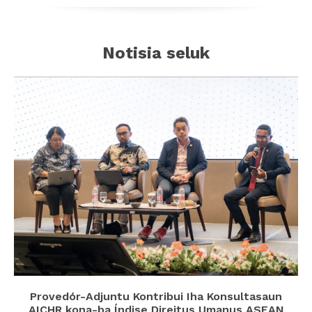
Notisia seluk
Provedór-Adjuntu Kontribui Iha Konsultasaun
AICHR kona-ba Índise Direitus Umanus ASEAN