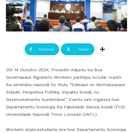
Facebook
Twitter
Dili 14 Outubru 2024
, Provedór-Adjuntu ba Boa
Governasaun Rigoberto Monteiro partisipa nu’udar oradór
iha semináriu nasionál ho títulu “Eviksaun no Normalizasaun
Sidade: Perspetiva Polítika, Impaktu Sosiál, no
Dezenvolvimentu Sustentável.” Eventu ne’e organiza husi
Departamentu Sosiolojia iha Fakuldade Siénsia Sosiál (FCS)
Universidade Nasionál Timor Lorosa’e (UNTL).
Monteiro elojia estudante sira hosi Departamentu Sosiolojia