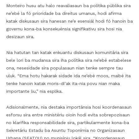
Monteiro husu atu halo reavaliasaun ba polítika públika sira
ne’ebé la fó prioridade ba direitus umanus, hodi afirma
katak diskusaun sira hanesan ne’e esensiál hodi fó hanoin ba
governu kona-ba konsekuénsia signifikativu sira hosi nia
desizaun sira.
Nia hatutan tan katak enkuantu diskusaun komunitária sira
bele lori ba mudansa sira iha polítika sira ne’ebé estabelese
ona, nesesidade sira populasaun nian tenke sempre tau
uluk. “Ema hotu hakarak sidade ida ne’ebé moos, maibé ita
tenke hanoin katak moris-di’ak ita-nia povu nian maka
importante liu,” nia esplika.
Adisionalmente, nia destaka importánsia hosi koordenasaun
esforsu sira entre ministériu oioin hodi evita sobrepozisaun
no klarifika responsabilidade sira, partikularmente kona-ba
Sekretáriu Estadu ba Asuntu Toponímia no Organizasaun
Urbana (SEATOU) no munisípiu lokál sira. “Koordenasaun