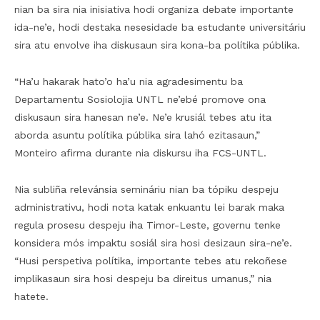
nian ba sira nia inisiativa hodi organiza debate importante
ida-ne’e, hodi destaka nesesidade ba estudante universitáriu
sira atu envolve iha diskusaun sira kona-ba polítika públika.
“Ha’u hakarak hato’o ha’u nia agradesimentu ba
Departamentu Sosiolojia UNTL ne’ebé promove ona
diskusaun sira hanesan ne’e. Ne’e krusiál tebes atu ita
aborda asuntu polítika públika sira lahó ezitasaun,”
Monteiro afirma durante nia diskursu iha FCS-UNTL.
Nia subliña relevánsia semináriu nian ba tópiku despeju
administrativu, hodi nota katak enkuantu lei barak maka
regula prosesu despeju iha Timor-Leste, governu tenke
konsidera mós impaktu sosiál sira hosi desizaun sira-ne’e.
“Husi perspetiva polítika, importante tebes atu rekoñese
implikasaun sira hosi despeju ba direitus umanus,” nia
hatete.