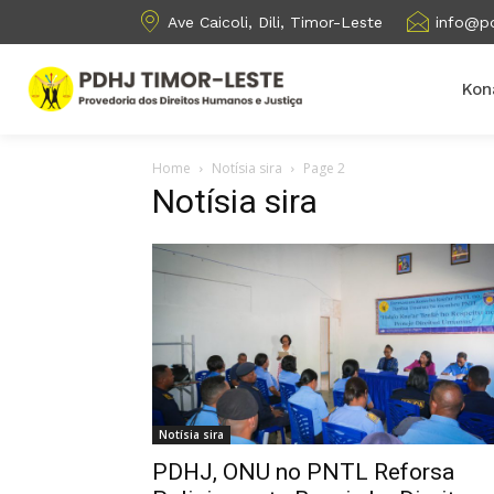
Ave Caicoli, Dili, Timor-Leste
info@pd
Kon
Home
Notísia sira
Page 2
Notísia sira
Notísia sira
PDHJ, ONU no PNTL Reforsa