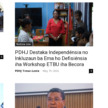
Notísia sira
PDHJ Destaka Independénsia no
0
Inkluzaun ba Ema ho Defisiénsia
iha Workshop ETBU iha Becora
PDHJ Timor-Leste
-
May 19, 2026
0