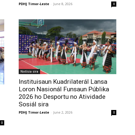
PDHJ Timor-Leste
-
June 8, 2026
0
Notísia sira
Instituisaun Kuadrilaterál Lansa
Loron Nasionál Funsaun Públika
2026 ho Desportu no Atividade
Sosiál sira
PDHJ Timor-Leste
-
June 2, 2026
0
0