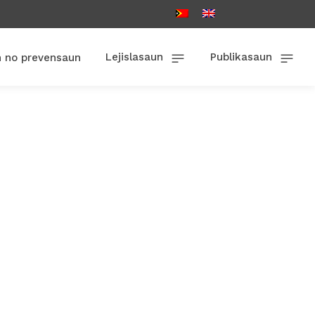
Lejislasaun
Publikasaun
n no prevensaun