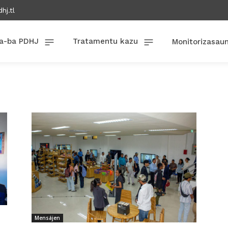
hj.tl
a-ba PDHJ
Tratamentu kazu
Monitorizasau
Mensájen