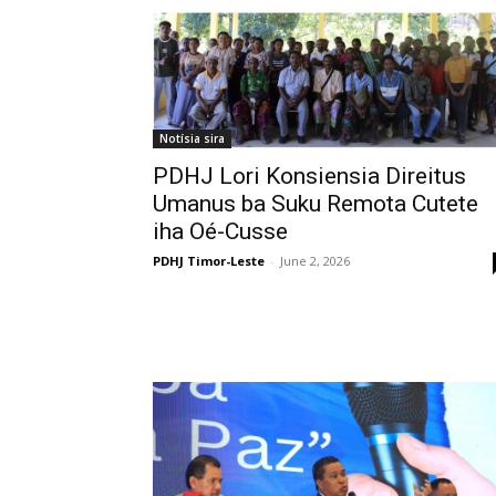
Notísia sira
PDHJ Lori Konsiensia Direitus
Umanus ba Suku Remota Cutete
iha Oé-Cusse
PDHJ Timor-Leste
-
June 2, 2026