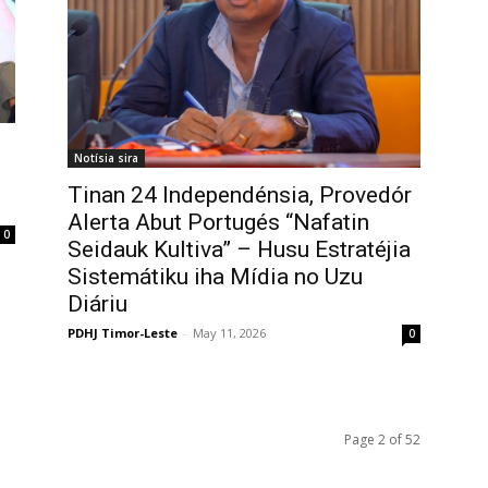
Notísia sira
Tinan 24 Independénsia, Provedór
Alerta Abut Portugés “Nafatin
0
Seidauk Kultiva” – Husu Estratéjia
Sistemátiku iha Mídia no Uzu
Diáriu
PDHJ Timor-Leste
-
May 11, 2026
0
Page 2 of 52