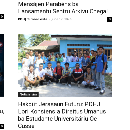
Mensájen Parabéns ba
Lansamentu Sentru Arkivu Chega!
0
PDHJ Timor-Leste
-
June 12, 2026
0
Notísia sira
Hakbiit Jerasaun Futuru: PDHJ
u,
Lori Konsiensia Direitus Umanus
ba Estudante Universitáriu Oe-
Cusse
0