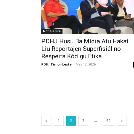
Notísia sira
PDHJ Husu Ba Mídia Atu Hakat
Liu Reportajen Superfisiál no
Respeita Kódigu Étika
PDHJ Timor-Leste
-
May 12, 2026
...
1
2
3
52