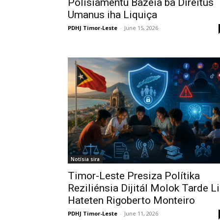
Polisiamentu Bazeia ba Direitus
Umanus iha Liquiça
PDHJ Timor-Leste
-
June 15, 2026
Notísia sira
Timor-Leste Presiza Polítika
Reziliénsia Dijitál Molok Tarde Li
Hateten Rigoberto Monteiro
PDHJ Timor-Leste
-
June 11, 2026