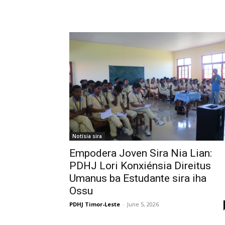
Notísia sira
Empodera Joven Sira Nia Lian:
PDHJ Lori Konxiénsia Direitus
Umanus ba Estudante sira iha
Ossu
PDHJ Timor-Leste
-
June 5, 2026