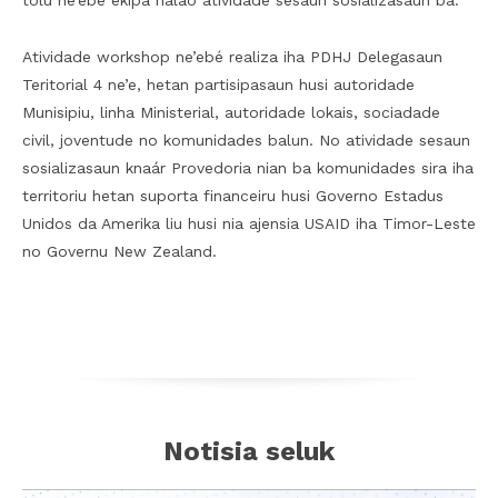
tolu ne’ebé ekipa halao atividade sesaun sosializasaun ba.
Atividade workshop ne’ebé realiza iha PDHJ Delegasaun
Teritorial 4 ne’e, hetan partisipasaun husi autoridade
Munisipiu, linha Ministerial, autoridade lokais, sociadade
civil, joventude no komunidades balun. No atividade sesaun
sosializasaun knaár Provedoria nian ba komunidades sira iha
territoriu hetan suporta financeiru husi Governo Estadus
Unidos da Amerika liu husi nia ajensia USAID iha Timor-Leste
no Governu New Zealand.
Notisia seluk