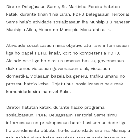
Diretor Delegasaun Same, Sr. Martinho Pereira hateten
katak, durante tinan 1 nia laran, PDHJ Delegasaun Teritorial
Same hala’o atividade sosializasaun iha Munisipiu 3 hanesan
Munisipiu Aileu, Ainaro no Munisipiu Manufahi rasik.
Atividade sosializasaun ninia objetivu atu fahe informasaun
liga ho papel PDHJ, knaár, kbiít no kompetensia PDHJ.
Aleinde ne’e liga ho direitus umanus baziku, governasaun
diak nomos violasaun governasaun diak, violasaun
domestika, violasaun bazeia ba generu, trafiku umanu no
prosesu hato’o keixa. Objetu husi sosializasaun ne’e mak
komunidade sira iha nivel Suku.
Diretor hatutan katak, durante hala’o programa
sosializasaun, PDHJ Delegasaun Teritorial Same simu
informasaun no preukupasaun barak husi komunidade liga
ho atendimentu públiku, liu-liu autoridade sira iha Munisipiu