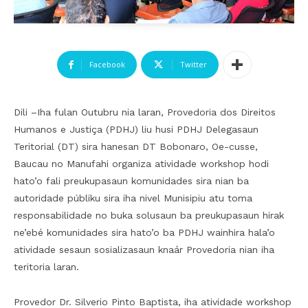
Facebook
Twitter
Dili –Iha fulan Outubru nia laran, Provedoria dos Direitos
Humanos e Justiça (PDHJ) liu husi PDHJ Delegasaun
Teritorial (DT) sira hanesan DT Bobonaro, Oe-cusse,
Baucau no Manufahi organiza atividade workshop hodi
hato’o fali preukupasaun komunidades sira nian ba
autoridade públiku sira iha nivel Munisipiu atu toma
responsabilidade no buka solusaun ba preukupasaun hirak
ne’ebé komunidades sira hato’o ba PDHJ wainhira hala’o
atividade sesaun sosializasaun knaár Provedoria nian iha
teritoria laran.
Provedor Dr. Silverio Pinto Baptista, iha atividade workshop