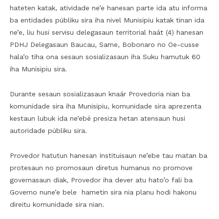
hateten katak, atividade ne’e hanesan parte ida atu informa
ba entidades públiku sira iha nivel Munisipiu katak tinan ida
ne’e, liu husi servisu delegasaun territorial haát (4) hanesan
PDHJ Delegasaun Baucau, Same, Bobonaro no Oe-cusse
hala’o tiha ona sesaun sosializasaun iha Suku hamutuk 60
iha Munisipiu sira.
Durante sesaun sosializasaun knaár Provedoria nian ba
komunidade sira iha Munisipiu, komunidade sira aprezenta
kestaun lubuk ida ne’ebé presiza hetan atensaun husi
autoridade públiku sira.
Provedor hatutun hanesan Instituisaun ne’ebe tau matan ba
protesaun no promosaun diretus humanus no promove
governasaun diak, Provedor iha dever atu hato’o fali ba
Governo nune’e bele hametin sira nia planu hodi hakonu
direitu komunidade sira nian.