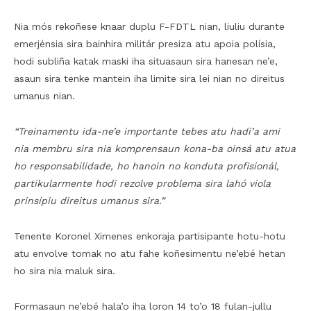
Nia mós rekoñese knaar duplu F-FDTL nian, liuliu durante
emerjénsia sira bainhira militár presiza atu apoia polísia,
hodi subliña katak maski iha situasaun sira hanesan ne’e,
asaun sira tenke mantein iha limite sira lei nian no direitus
umanus nian.
“Treinamentu ida-ne’e importante tebes atu hadi’a ami
nia membru sira nia komprensaun kona-ba oinsá atu atua
ho responsabilidade, ho hanoin no konduta profisionál,
partikularmente hodi rezolve problema sira lahó viola
prinsípiu direitus umanus sira.”
Tenente Koronel Ximenes enkoraja partisipante hotu-hotu
atu envolve tomak no atu fahe koñesimentu ne’ebé hetan
ho sira nia maluk sira.
Formasaun ne’ebé hala’o iha loron 14 to’o 18 fulan-jullu