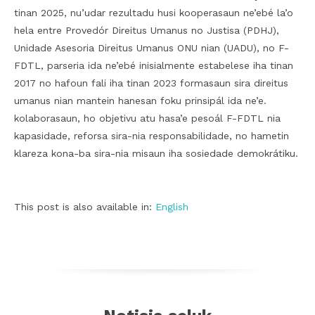
tinan 2025, nu’udar rezultadu husi kooperasaun ne’ebé la’o
hela entre Provedór Direitus Umanus no Justisa (PDHJ),
Unidade Asesoria Direitus Umanus ONU nian (UADU), no F-
FDTL, parseria ida ne’ebé inisialmente estabelese iha tinan
2017 no hafoun fali iha tinan 2023 formasaun sira direitus
umanus nian mantein hanesan foku prinsipál ida ne’e.
kolaborasaun, ho objetivu atu hasa’e pesoál F-FDTL nia
kapasidade, reforsa sira-nia responsabilidade, no hametin
klareza kona-ba sira-nia misaun iha sosiedade demokrátiku.
This post is also available in:
English