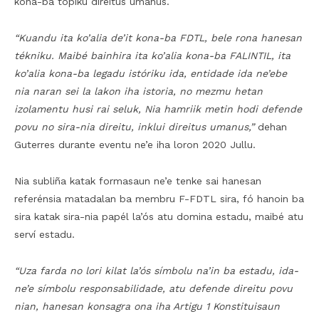
kona-ba tópiku direitus umanus.
“Kuandu ita ko’alia de’it kona-ba FDTL, bele rona hanesan
tékniku. Maibé bainhira ita ko’alia kona-ba FALINTIL, ita
ko’alia kona-ba legadu istóriku ida, entidade ida ne’ebe
nia naran sei la lakon iha istoria, no mezmu hetan
izolamentu husi rai seluk, Nia hamriik metin hodi defende
povu no sira-nia direitu, inklui direitus umanus,”
dehan
Guterres durante eventu ne’e iha loron 2020 Jullu.
Nia subliña katak formasaun ne’e tenke sai hanesan
referénsia matadalan ba membru F-FDTL sira, fó hanoin ba
sira katak sira-nia papél la’ós atu domina estadu, maibé atu
serví estadu.
“Uza farda no lori kilat la’ós símbolu na’in ba estadu, ida-
ne’e símbolu responsabilidade, atu defende direitu povu
nian, hanesan konsagra ona iha Artigu 1 Konstituisaun