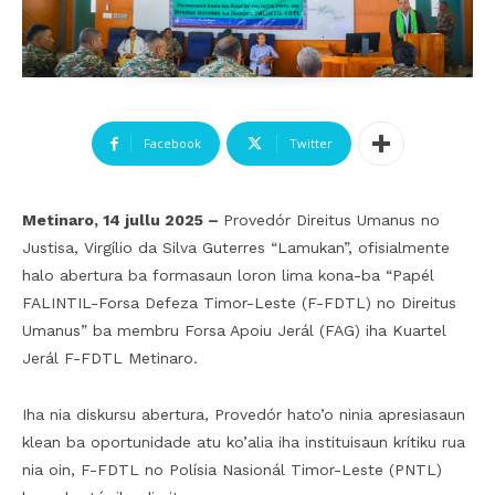
Facebook
Twitter
Metinaro, 14 jullu 2025 –
Provedór Direitus Umanus no
Justisa, Virgílio da Silva Guterres “Lamukan”, ofisialmente
halo abertura ba formasaun loron lima kona-ba “Papél
FALINTIL-Forsa Defeza Timor-Leste (F-FDTL) no Direitus
Umanus” ba membru Forsa Apoiu Jerál (FAG) iha Kuartel
Jerál F-FDTL Metinaro.
Iha nia diskursu abertura, Provedór hato’o ninia apresiasaun
klean ba oportunidade atu ko’alia iha instituisaun krítiku rua
nia oin, F-FDTL no Polísia Nasionál Timor-Leste (PNTL)