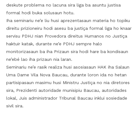
deskute problema no lacuna sira liga ba asuntu justisa
formal hodi buka solusaun hotu.
Iha seminariu ne’e liu husi aprezentasaun materia ho topiku
direitu prizioneiru hodi asesu ba justiça formal liga ho knaar
servisu PDHJ nian Provedora direitus Humanos no Justiça
haktuir katak, durante ne’e PDHJ sempre halo
monitorizasaun ba iha Prizaun sira hodi hare ba kondisaun
ne’ebé lao iha prizaun nia laran.
Seminariu ne’e rasik realiza husi asosiasaun HAK iha Salaun
Uma Dame Vila Nova Baucau, durante loron ida no hetan
partisipasaun masimu husi Ministru Justiça no nia diretores
sira, Prezidenti autoridade munisipiu Baucau, autoridades
lokal, Juis administrador Tribunal Baucau inklui sosiedade
sivil sira.