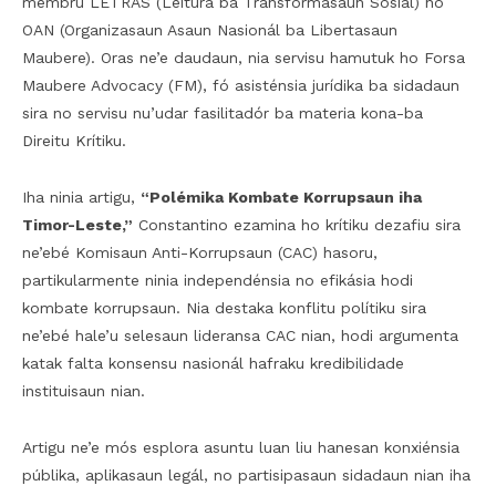
membru LETRAS (Leitura ba Transformasaun Sosiál) no
OAN (Organizasaun Asaun Nasionál ba Libertasaun
Maubere). Oras ne’e daudaun, nia servisu hamutuk ho Forsa
Maubere Advocacy (FM), fó asisténsia jurídika ba sidadaun
sira no servisu nu’udar fasilitadór ba materia kona-ba
Direitu Krítiku.
Iha ninia artigu,
“Polémika Kombate Korrupsaun iha
Timor-Leste,”
Constantino ezamina ho krítiku dezafiu sira
ne’ebé Komisaun Anti-Korrupsaun (CAC) hasoru,
partikularmente ninia independénsia no efikásia hodi
kombate korrupsaun. Nia destaka konflitu polítiku sira
ne’ebé hale’u selesaun lideransa CAC nian, hodi argumenta
katak falta konsensu nasionál hafraku kredibilidade
instituisaun nian.
Artigu ne’e mós esplora asuntu luan liu hanesan konxiénsia
públika, aplikasaun legál, no partisipasaun sidadaun nian iha