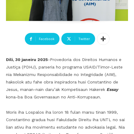
Facebook
Twitter
Dili, 30 janeiru 2025
-Provedoria dos Direitos Humanos e
Justiça (PDHJ), parseria ho programa USAID/Timor-Leste
nia Mekanizmu Responsabilidade no Integridade (AIM),
haksolok atu fahe obra inspiradora husi Constantino de
Jesus, manan-nain daru’ak Kompetisaun Hakerek
Essay
kona-ba Boa Governasaun no Anti-Korrupsaun.
Moris iha Lospalos iha loron 18 fulan marsu tinan 1999,
Constantino gradua husi Fakuldade Direitu iha UNTL no sai
lian ativu iha movimentu estudante no advokasia legal. Nia