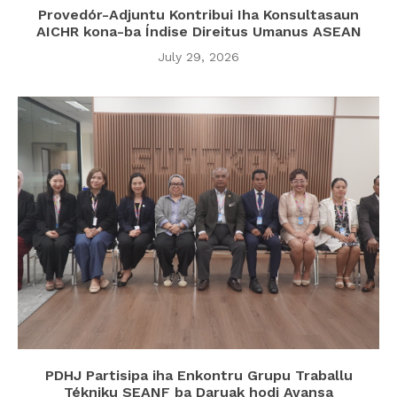
Provedór-Adjuntu Kontribui Iha Konsultasaun
AICHR kona-ba Índise Direitus Umanus ASEAN
July 29, 2026
PDHJ Partisipa iha Enkontru Grupu Traballu
Tékniku SEANF ba Daruak hodi Avansa