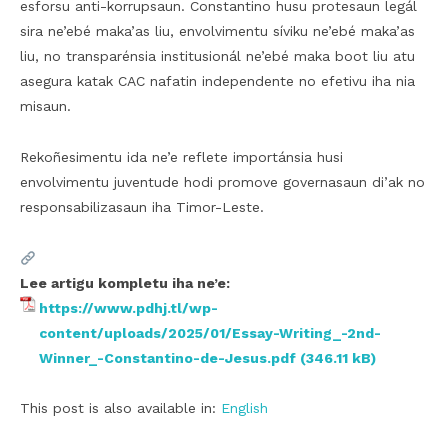
esforsu anti-korrupsaun. Constantino husu protesaun legál
sira ne’ebé maka’as liu, envolvimentu síviku ne’ebé maka’as
liu, no transparénsia institusionál ne’ebé maka boot liu atu
asegura katak CAC nafatin independente no efetivu iha nia
misaun.
Rekoñesimentu ida ne’e reflete importánsia husi
envolvimentu juventude hodi promove governasaun di’ak no
responsabilizasaun iha Timor-Leste.
Lee artigu kompletu iha ne’e:
https://www.pdhj.tl/wp-
content/uploads/2025/01/Essay-Writing_-2nd-
Winner_-Constantino-de-Jesus.pdf
This post is also available in:
English