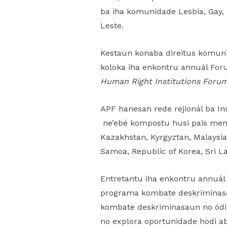
ba iha komunidade Lesbia, Gay, 
Leste.
Kestaun konaba direitus komunid
koloka iha enkontru annuál For
Human Right Institutions Foru
APF hanesan rede rejionál ba I
ne’ebé kompostu husi pais membr
Kazakhstan, Kyrgyztan, Malaysia
Samoa, Republic of Korea, Sri L
Entretantu iha enkontru annuál 
programa kombate deskriminasau
kombate deskriminasaun no ódiu,
no explora oportunidade hodi ab