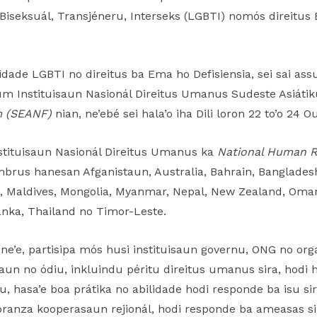
Biseksuál, Transjéneru, Interseks (LGBTI) nomós direitus 
ade LGBTI no direitus ba Ema ho Defisiensia, sei sai assu
um Instituisaun Nasionál Direitus Umanus Sudeste Asiáti
m (SEANF)
nian, ne’ebé sei hala’o iha Dili loron 22 to’o 24 
nstituisaun Nasionál Direitus Umanus ka
National Human Ri
us hanesan Afganistaun, Australia, Bahrain, Bangladesh, 
, Maldives, Mongolia, Myanmar, Nepal, New Zealand, Oman, 
anka, Thailand no Timor-Leste.
ne’e, partisipa mós husi instituisaun governu, ONG no org
n no ódiu, inkluindu péritu direitus umanus sira, hodi 
 hasa’e boa prátika no abilidade hodi responde ba isu si
ranza kooperasaun rejionál, hodi responde ba ameasas sira