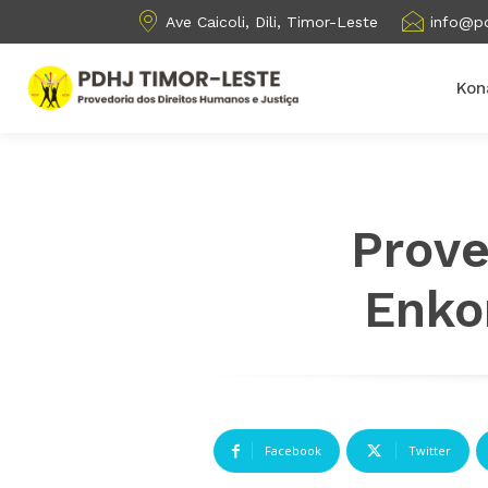
Ave Caicoli, Dili, Timor-Leste
info@pd
Kon
Prove
Enko
Facebook
Twitter