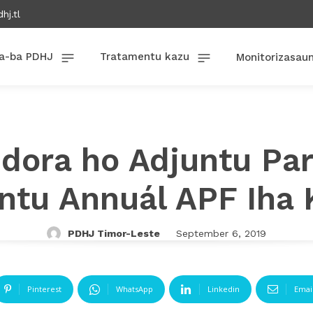
hj.tl
a-ba PDHJ
Tratamentu kazu
Monitorizasau
dora ho Adjuntu Par
ntu Annuál APF Iha 
PDHJ Timor-Leste
September 6, 2019
Pinterest
WhatsApp
Linkedin
Emai