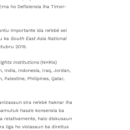
Ema ho Defisiensia iha Timor-
ntu importante ida ne’ebé sei
ku ka
South East Asia National
Outubru 2019.
ghts Institutions
(NHRIs)
India, Indonesia, Iraq, Jordan,
Palestine, Philipines, Qatar,
anizasaun sira ne’ebé haknar iha
hamutuk hasa’e konsensia ba
ra relativamente, halo diskusaun
 liga ho violasaun ba direitus