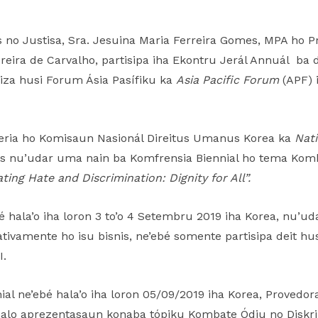
no Justisa, Sra. Jesuina Maria Ferreira Gomes, MPA ho P
ereira de Carvalho, partisipa iha Ekontru Jerál Annuál ba 
niza husi Forum Ásia Pasífiku ka
Asia Pacific Forum
(APF) 
eria ho Komisaun Nasionál Direitus Umanus Korea ka
Nat
s nu’udar uma nain ba Komfrensia Biennial ho tema Komb
ing Hate and Discrimination: Dignity for All”.
 hala’o iha loron 3 to’o 4 Setembru 2019 iha Korea, nu’ud
elativamente ho isu bisnis, ne’ebé somente partisipa deit
I.
ial ne’ebé hala’o iha loron 05/09/2019 iha Korea, Provedo
alo aprezentasaun konaba tópiku Kombate Ódiu no Diskri