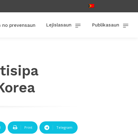
Lejislasaun
Publikasaun
n no prevensaun
tisipa
Korea
l
Print
Telegram