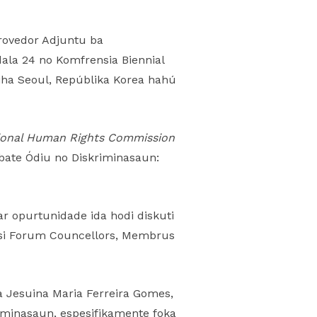
rovedor Adjuntu ba
dala 24 no Komfrensia Biennial
iha Seoul, Repúblika Korea hahú
ional Human Rights Commission
ate Ódiu no Diskriminasaun:
ar opurtunidade ida hodi diskuti
 husi Forum Councellors, Membrus
ra Jesuina Maria Ferreira Gomes,
minasaun, espesifikamente foka