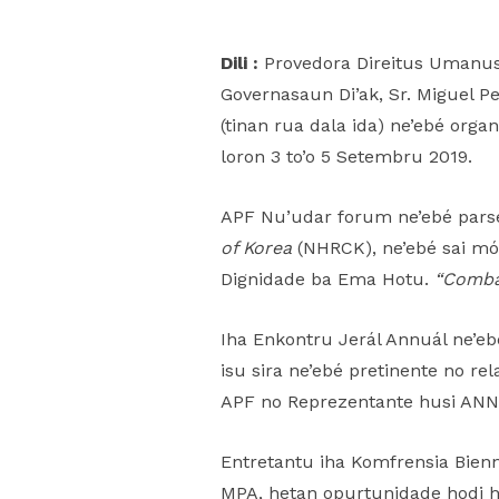
Dili :
Provedora Direitus Umanus 
Governasaun Di’ak, Sr. Miguel P
(tinan rua dala ida) ne’ebé orga
loron 3 to’o 5 Setembru 2019.
APF Nu’udar forum ne’ebé pars
of Korea
(NHRCK), ne’ebé sai mó
Dignidade ba Ema Hotu.
“Combat
Iha Enkontru Jerál Annuál ne’ebé
isu sira ne’ebé pretinente no r
APF no Reprezentante husi ANN
Entretantu iha Komfrensia Bienn
MPA, hetan opurtunidade hodi h