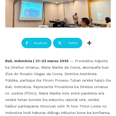
Facebook
Twitter
Bali, Indonézia | 21–23 marsu 2025
— Provedóra-Adjunta
ba Direitus Umanus, Maria Marília da Costa, akompaña husi
Elsa do Rosario Viegas da Costa, Diretóra Asisténsia
Públika, partisipa iha Fórum Prosesu Tuban ne’ebé hala’o iha
Bali, Indonézia. Reprezenta Provedoria ba Direitus Umanus
no Justisa (PDHJ), Maria Marília mós entre panelista sira
ne’ebé hetan konvite iha enkontru rejionál ne’e, ne’ebé
halibur partisipante timoroan na’in 15 hosi Timor-Leste no
Indonézia hodi haburas diálogu inkluzivu kona-ba konfiansa,