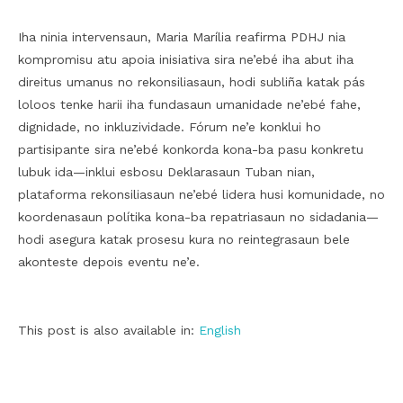
Iha ninia intervensaun, Maria Marília reafirma PDHJ nia
kompromisu atu apoia inisiativa sira ne’ebé iha abut iha
direitus umanus no rekonsiliasaun, hodi subliña katak pás
loloos tenke harii iha fundasaun umanidade ne’ebé fahe,
dignidade, no inkluzividade. Fórum ne’e konklui ho
partisipante sira ne’ebé konkorda kona-ba pasu konkretu
lubuk ida—inklui esbosu Deklarasaun Tuban nian,
plataforma rekonsiliasaun ne’ebé lidera husi komunidade, no
koordenasaun polítika kona-ba repatriasaun no sidadania—
hodi asegura katak prosesu kura no reintegrasaun bele
akonteste depois eventu ne’e.
This post is also available in:
English