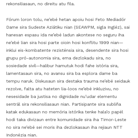
rekonsiliasaun, no direitu atu fila.
Fórum loron tolu, ne’ebé hetan apoiu hosi Feto Mediadór
Dame sira Sudeste Aziátiku nian (SEAWPM, sigla Ingléz), sai
hanesan espasu ida ne’ebé ladun akontese no seguru iha
ne’ebé lian sira hosi parte oioin hosi konflitu 1999 nian—
inklui eis-kombatente rezisténsia sira, desendente sira hosi
grupu pró-autonomia sira, ema dezlokadu sira, no
sosiedade sivíl—halibur hamutuk hodi fahe istória sira,
lamentasaun sira, no avansu sira ba esplora dame ba
tempu naruk. Diskusaun sira destaka trauma ne’ebé seidauk
rezolve, falta atu hateten lia-loos ne’ebé inkluzivu, no
nesesidade ba justisa no dignidade nu’udar elementu
sentrál sira rekonsiliasaun nian. Partisipante sira subliña
katak edukasaun no memória istórika tenke hala’o papél
hodi taka divizaun entre komunidade sira iha Timor-Leste
no sira ne’ebé sei moris iha dezlokasaun iha rejiaun NTT
Indonézia nian.