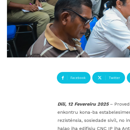
Facebook
Twitter
Dili, 12 Fevereiru 2025
– Provedó
enkontru kona-ba estabelesimen
rezisténsia, sosiedade sivíl, no
halao iha edifisiu CNC IP iha An