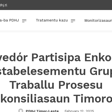
hj.tl
a-ba PDHJ
Tratamentu kazu
Monitorizasau
vedór Partisipa Enko
stabelesementu Gru
Traballu Prosesu
konsiliasaun Timor
PDHJ Timor-Leste
February 12, 2025