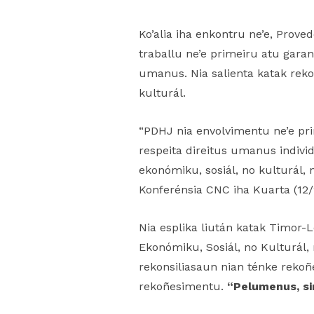
Ko’alia iha enkontru ne’e, Prov
traballu ne’e primeiru atu gara
umanus. Nia salienta katak rekon
kulturál.
“PDHJ nia envolvimentu ne’e pri
respeita direitus umanus individ
ekonómiku, sosiál, no kulturál
Konferénsia CNC iha Kuarta (12/
Nia esplika liután katak Timor-L
Ekonómiku, Sosiál, no Kulturál,
rekonsiliasaun nian ténke rekoñe
rekoñesimentu.
“Pelumenus, si