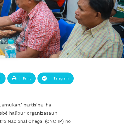
l
Print
Telegram
Lamukan,’ partisipa iha
ebé halibur organizasaun
ntro Nacional Chega! (CNC IP) no