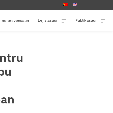
Lejislasaun
Publikasaun
n no prevensaun
ntru
pu
oan