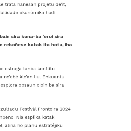
 trata hanesan projetu de’it,
abilidade ekonómika hodi
bain sira kona-ba ‘eroi sira
e rekoñese katak ita hotu, iha
é estraga tanba konflitu
a ne’ebé kle’an liu. Enkuantu
esplora opsaun oioin ba sira
zultadu Festivál Fronteira 2024
beno. Nia esplika katak
, aliña ho planu estratéjiku