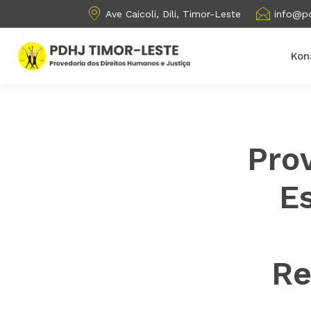
Ave Caicoli, Dili, Timor-Leste
info@pd
Kon
Pro
E
Re