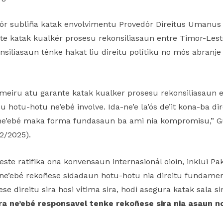
edór subliña katak envolvimentu Provedór Direitus Umanus
nte katak kualkér prosesu rekonsiliasaun entre Timor-Lest
siliasaun ténke hakat liu direitu polítiku no mós abranje 
meiru atu garante katak kualker prosesu rekonsiliasaun 
u hotu-hotu ne’ebé involve. Ida-ne’e la’ós de’it kona-ba di
, ne’ebé maka forma fundasaun ba ami nia kompromisu,” G
2/2025).
este ratifika ona konvensaun internasionál oioin, inklui Pa
 ne’ebé rekoñese sidadaun hotu-hotu nia direitu fundament
se direitu sira hosi vítima sira, hodi asegura katak sala s
ra ne’ebé responsavel tenke rekoñese sira nia asaun n