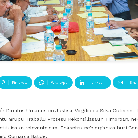
Pinterest
WhatsApp
Linkedin
Emai
r Direitus Umanus no Justisa, Virgílio da Silva Guterres ‘
tu Grupu Traballu Prosesu Rekonsiliasaun Timoroan, ne’
 instituisaun relevante sira. Enkontru ne’e organiza husi Ce
tigo Comarca Balide.