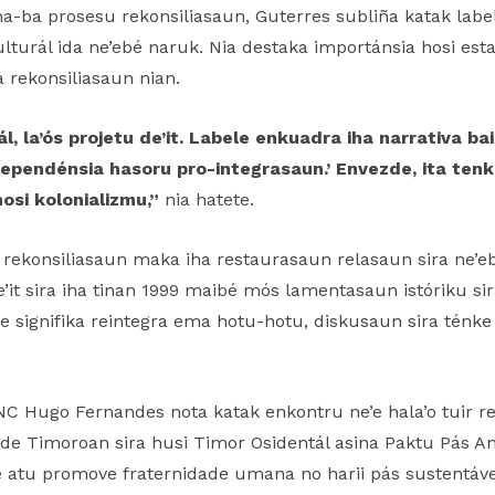
-ba prosesu rekonsiliasaun, Guterres subliña katak labele
turál ida ne’ebé naruk. Nia destaka importánsia hosi est
 rekonsiliasaun nian.
l, la’ós projetu de’it. Labele enkuadra iha narrativa bai
ndependénsia hasoru pro-integrasaun.’ Envezde, ita tenk
hosi kolonializmu,”
nia hatete.
a rekonsiliasaun maka iha restaurasaun relasaun sira ne’eb
e’it sira iha tinan 1999 maibé mós lamentasaun istóriku sir
e signifika reintegra ema hotu-hotu, diskusaun sira ténke 
NC Hugo Fernandes nota katak enkontru ne’e hala’o tuir re
de Timoroan sira husi Timor Osidentál asina Paktu Pás Am
e atu promove fraternidade umana no harii pás sustentável