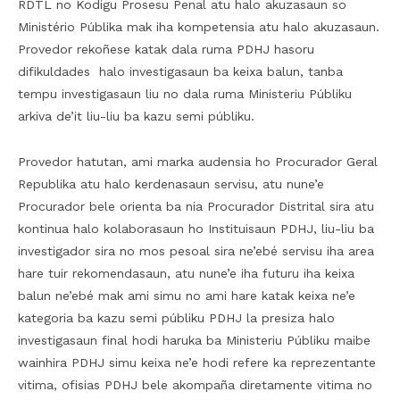
RDTL no Kodigu Prosesu Penal atu halo akuzasaun so
Ministério Públika mak iha kompetensia atu halo akuzasaun.
Provedor rekoñese katak dala ruma PDHJ hasoru
difikuldades halo investigasaun ba keixa balun, tanba
tempu investigasaun liu no dala ruma Ministeriu Públiku
arkiva de’it liu-liu ba kazu semi públiku.
Provedor hatutan, ami marka audensia ho Procurador Geral
Republika atu halo kerdenasaun servisu, atu nune’e
Procurador bele orienta ba nia Procurador Distrital sira atu
kontinua halo kolaborasaun ho Instituisaun PDHJ, liu-liu ba
investigador sira no mos pesoal sira ne’ebé servisu iha area
hare tuir rekomendasaun, atu nune’e iha futuru iha keixa
balun ne’ebé mak ami simu no ami hare katak keixa ne’e
kategoria ba kazu semi públiku PDHJ la presiza halo
investigasaun final hodi haruka ba Ministeriu Públiku maibe
wainhira PDHJ simu keixa ne’e hodi refere ka reprezentante
vitima, ofisias PDHJ bele akompaña diretamente vitima no