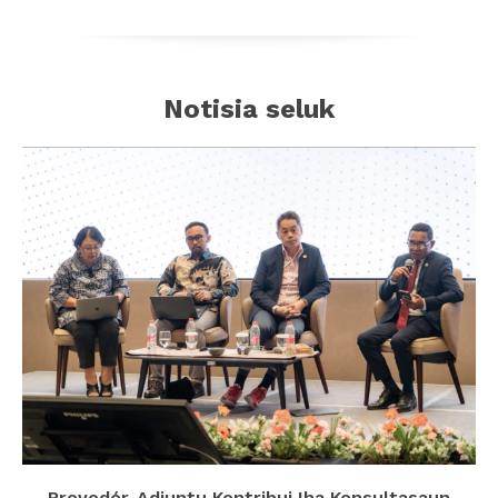
Notisia seluk
Provedór-Adjuntu Kontribui Iha Konsultasaun