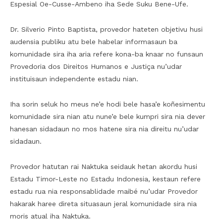
Espesial Oe-Cusse-Ambeno iha Sede Suku Bene-Ufe.
Dr. Silverio Pinto Baptista, provedor hateten objetivu husi
audensia publiku atu bele habelar informasaun ba
komunidade sira iha aria refere kona-ba knaar no funsaun
Provedoria dos Direitos Humanos e Justiça nu’udar
instituisaun independente estadu nian.
Iha sorin seluk ho meus ne’e hodi bele hasa’e koñesimentu
komunidade sira nian atu nune’e bele kumpri sira nia dever
hanesan sidadaun no mos hatene sira nia direitu nu’udar
sidadaun.
Provedor hatutan rai Naktuka seidauk hetan akordu husi
Estadu Timor-Leste no Estadu Indonesia, kestaun refere
estadu rua nia responsablidade maibé nu’udar Provedor
hakarak haree direta situasaun jeral komunidade sira nia
moris atual iha Naktuka.