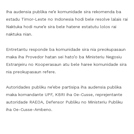
Iha audensia publika ne’e komunidade sira rekomenda ba
estadu Timor-Leste no Indonesia hodi bele resolve lalais rai
Naktuka hodi nune’e sira bele hatene estatutu lolos rai
naktuka nian.
Entretantu responde ba komunidade sira nia preokupasaun
maka iha Provedor hatan sei hato’o ba Ministeriu Negosiu
Estranjeiru no Kooperasaun atu bele haree komunidade sira
nia preokupasaun refere.
Autoridades publiku ne’ebe partisipa iha audensia publika
maka komandante UPF, KBRI iha Oe-Cusse, reprejentante
autoridade RAEOA, Defensor Publiku no Ministeriu Publiku
iha Oe-Cusse-Ambeno.