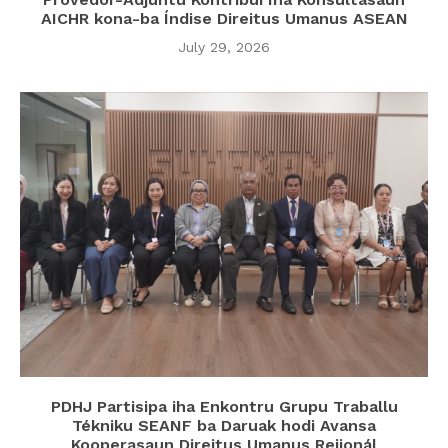
AICHR kona-ba Índise Direitus Umanus ASEAN
July 29, 2026
PDHJ Partisipa iha Enkontru Grupu Traballu
Tékniku SEANF ba Daruak hodi Avansa
Kooperasaun Direitus Umanus Rejionál