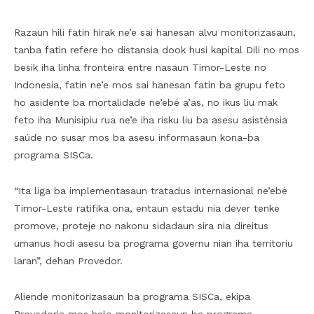
Razaun hili fatin hirak ne’e sai hanesan alvu monitorizasaun,
tanba fatin refere ho distansia dook husi kapital Dili no mos
besik iha linha fronteira entre nasaun Timor-Leste no
Indonesia, fatin ne’e mos sai hanesan fatin ba grupu feto
ho asidente ba mortalidade ne’ebé a’as, no ikus liu mak
feto iha Munisipiu rua ne’e iha risku liu ba asesu asisténsia
saúde no susar mos ba asesu informasaun kona-ba
programa SISCa.
“Ita liga ba implementasaun tratadus internasional ne’ebé
Timor-Leste ratifika ona, entaun estadu nia dever tenke
promove, proteje no nakonu sidadaun sira nia direitus
umanus hodi asesu ba programa governu nian iha territoriu
laran”, dehan Provedor.
Aliende monitorizasaun ba programa SISCa, ekipa