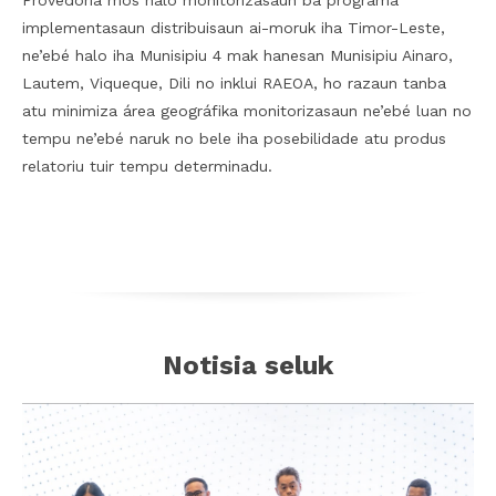
Provedoria mos halo monitorizasaun ba programa
implementasaun distribuisaun ai-moruk iha Timor-Leste,
ne’ebé halo iha Munisipiu 4 mak hanesan Munisipiu Ainaro,
Lautem, Viqueque, Dili no inklui RAEOA, ho razaun tanba
atu minimiza área geográfika monitorizasaun ne’ebé luan no
tempu ne’ebé naruk no bele iha posebilidade atu produs
relatoriu tuir tempu determinadu.
Notisia seluk