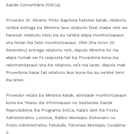
Saúde Comunitária (SISCa).
Provedor Dr. Silverio Pinto Baptista hateten katak, relatoriu
ne’ebé entrega ba Ministra laos relatoriu final maibe ne’e sei
hanesan relatoriu inisiu ba isu ne’ebé ekipa monitorizasaun
sira hetan iha fatin monitorizasaun. Ohin (iha loron 20
Setembru) entrega relatoriu ne’e, depois Ministra ho nia
ekipa tomak sei fó resposta fali ba Provedoria kona-ba
rekomendasaun sira iha relatoriu ne’e nia laran, depois mak
Provedoria hasai fali relatoriu ikus kona-ba isu ne’ebé temi
iha leten.
Provedor relata ba Ministra katak, atividade monitorizasaun
kona-ba “Asesu Ba Informasaun no Asistensia Saúde
Reproduktiva Iha Programa SISCa, hala’o deit iha Postu
Administrativu Lolotoe, Balibo Munisipiu Bobonaro no
Postu Administrativu Fatululik, Fatumea Munisipiu Covalima
2.