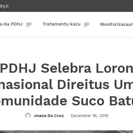
hj.tl
a-ba PDHJ
Tratamentu kazu
Monitorizasau
PDHJ Selebra Loro
rnasional Direitus U
omunidade Suco Bat
Joana Da Cruz
December 16, 2015