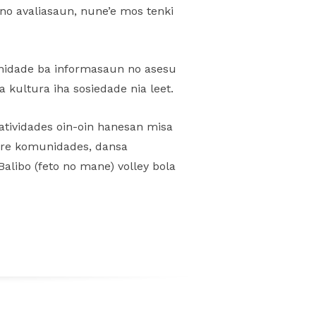
no avaliasaun, nune’e mos tenki
unidade ba informasaun no asesu
 kultura iha sosiedade nia leet.
atividades oin-oin hanesan misa
ntre komunidades, dansa
alibo (feto no mane) volley bola