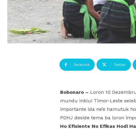
Facebook
Twitter
Bobonaro –
Loron 10 Dezembru 
mundu inklui Timor-Leste selebr
importante ida ne’e hamutuk ho
PDHJ deside tema ba loron impo
Ho Efisiente No Efikas Hodi H