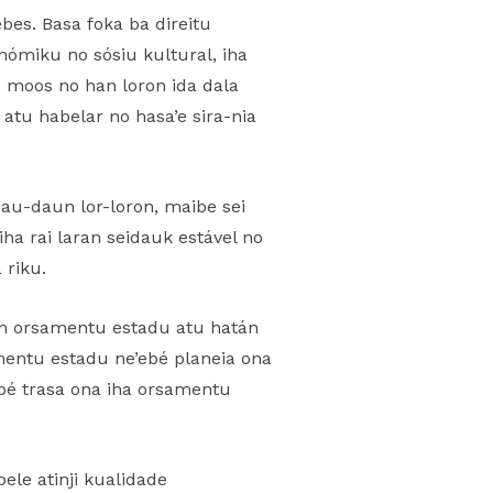
bes. Basa foka ba direitu
nómiku no sósiu kultural, iha
 moos no han loron ida dala
atu habelar no hasa’e sira-nia
au-daun lor-loron, maibe sei
ha rai laran seidauk estável no
 riku.
saun orsamentu estadu atu hatán
mentu estadu ne’ebé planeia ona
ebé trasa ona iha orsamentu
ele atinji kualidade