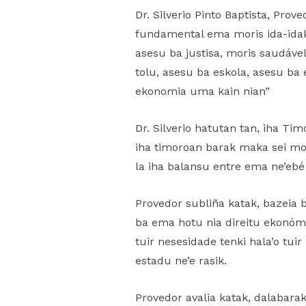
Dr. Silverio Pinto Baptista, Pro
fundamental ema moris ida-idak 
asesu ba justisa, moris saudáv
tolu, asesu ba eskola, asesu ba
ekonomia uma kain nian”
Dr. Silverio hatutan tan, iha 
iha timoroan barak maka sei mor
la iha balansu entre ema ne’ebé 
Provedor subliña katak, bazeia b
ba ema hotu nia direitu ekonómi
tuir nesesidade tenki hala’o tu
estadu ne’e rasik.
Provedor avalia katak, dalabara