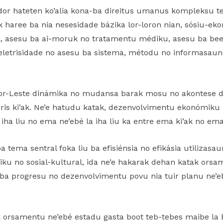
vedor hateten ko’alia kona-ba direitus umanus kompleksu te
haree ba nia nesesidade bázika lor-loron nian, sósiu-eko
el, asesu ba ai-moruk no tratamentu médiku, asesu ba bee
 eletrisidade no asesu ba sistema, métodu no informasaun 
Timor-Leste dinámika no mudansa barak mosu no akontese d
is ki’ak. Ne’e hatudu katak, dezenvolvimentu ekonómiku i
iha liu no ema ne’ebé la iha liu ka entre ema ki’ak no ema
a tema sentral foka liu ba efisiénsia no efikásia utiliza
ku no sosial-kultural, ida ne’e hakarak dehan katak orsa
ir ba progresu no dezenvolvimentu povu nia tuir planu ne’
k orsamentu ne’ebé estadu gasta boot teb-tebes maibe la b