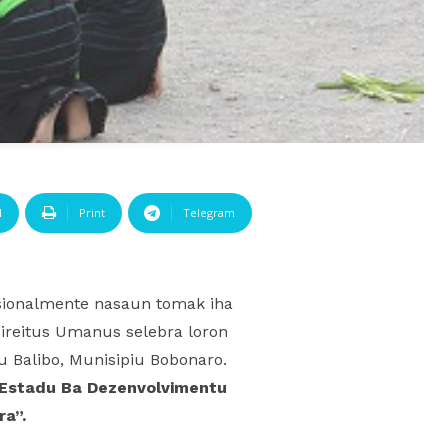
l
Print
Telegram
sionalmente nasaun tomak iha
Direitus Umanus selebra loron
 Balibo, Munisipiu Bobonaro.
Estadu Ba Dezenvolvimentu
ra”
.