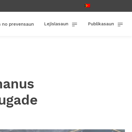
Lejislasaun
Publikasaun
n no prevensaun
n
manus
ugade