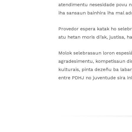
atendimentu nesesidade povu ni
iha sansaun bainhira iha mal ad
Provedor espera katak ho seleb
atu hetan moris di’ak, justisa, 
Molok selebrasaun loron espesiá
agradesimentu, kompetisaun dis
kulturais, pinta dezeñu ba laba
entre PDHJ no juventude sira i