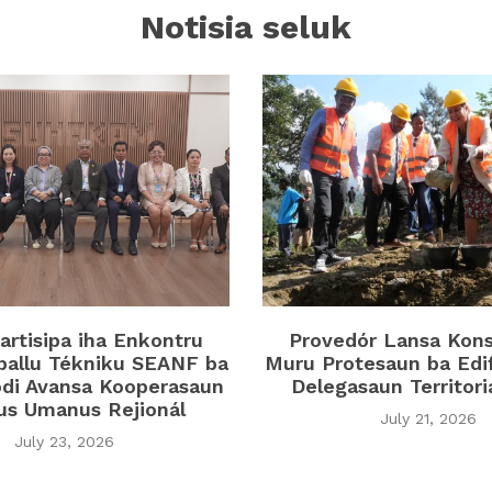
Notisia seluk
rtisipa iha Enkontru
Provedór Lansa Kon
ballu Tékniku SEANF ba
Muru Protesaun ba Edi
di Avansa Kooperasaun
Delegasaun Territor
tus Umanus Rejionál
July 21, 2026
July 23, 2026