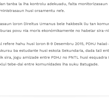
an tanba la iha kontrolu adekuadu, falta monitorizasaun 
ministrasaun husi orsamentu ne’e.
rasaun loron Direitus Umanus bele hakbesik liu tan kom
haburas povu nia moris ekonómikamente no habelar sira-nia
l refere hahu husi loron 8-9 Desembru 2015, PDHJ halaó 
kursu ba estudante husi eskola Sekundaria, dada tali e
rik sira, jogu amizade entre PDHJ no PNTL husi esquadra B
nklui tebe-dai entre komunidades iha suku Batugade.