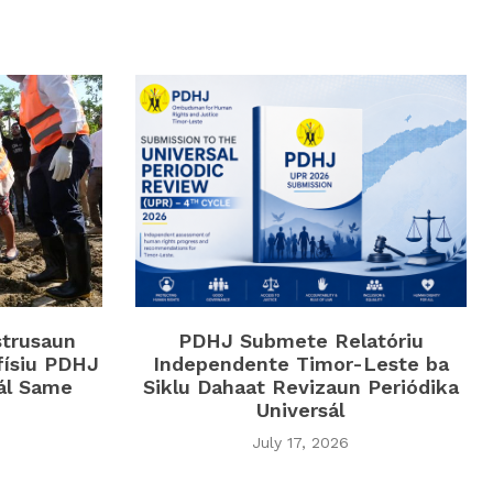
strusaun
PDHJ Submete Relatóriu
físiu PDHJ
Independente Timor-Leste ba
iál Same
Siklu Dahaat Revizaun Periódika
Universál
July 17, 2026