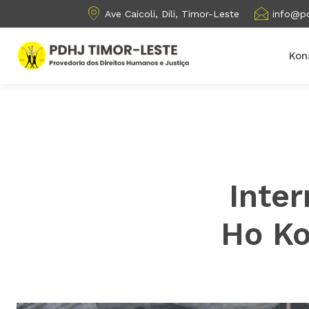
Ave Caicoli, Dili, Timor-Leste
info@pd
Kon
Inte
Ho K