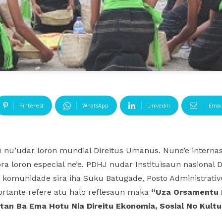
Pinterest
WhatsApp
Linkedin
Emai
nu’udar loron mundial Direitus Umanus. Nune’e interna
a loron especial ne’e. PDHJ nudar Instituisaun nasional 
 komunidade sira iha Suku Batugade, Posto Administrativu
rtante refere atu halo reflesaun maka
“Uza Orsamentu 
atan Ba Ema Hotu Nia Direitu Ekonomia, Sosial No Kultu