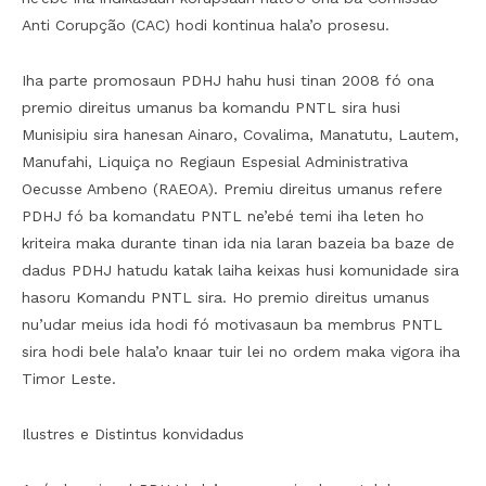
Anti Corupção (CAC) hodi kontinua hala’o prosesu.
Iha parte promosaun PDHJ hahu husi tinan 2008 fó ona
premio direitus umanus ba komandu PNTL sira husi
Munisipiu sira hanesan Ainaro, Covalima, Manatutu, Lautem,
Manufahi, Liquiça no Regiaun Espesial Administrativa
Oecusse Ambeno (RAEOA). Premiu direitus umanus refere
PDHJ fó ba komandatu PNTL ne’ebé temi iha leten ho
kriteira maka durante tinan ida nia laran bazeia ba baze de
dadus PDHJ hatudu katak laiha keixas husi komunidade sira
hasoru Komandu PNTL sira. Ho premio direitus umanus
nu’udar meius ida hodi fó motivasaun ba membrus PNTL
sira hodi bele hala’o knaar tuir lei no ordem maka vigora iha
Timor Leste.
Ilustres e Distintus konvidadus