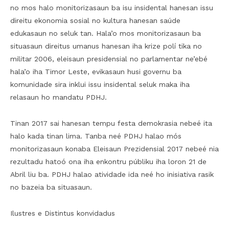
no mos halo monitorizasaun ba isu insidental hanesan issu
direitu ekonomia sosial no kultura hanesan saúde
edukasaun no seluk tan. Hala’o mos monitorizasaun ba
situasaun direitus umanus hanesan iha krize polí tika no
militar 2006, eleisaun presidensial no parlamentar ne’ebé
hala’o iha Timor Leste, evikasaun husi governu ba
komunidade sira inklui issu insidental seluk maka iha
relasaun ho mandatu PDHJ.
Tinan 2017 sai hanesan tempu festa demokrasia nebeé ita
halo kada tinan lima. Tanba neé PDHJ halao mós
monitorizasaun konaba Eleisaun Prezidensial 2017 nebeé nia
rezultadu hatoó ona iha enkontru públiku iha loron 21 de
Abril liu ba. PDHJ halao atividade ida neé ho inisiativa rasik
no bazeia ba situasaun.
Ilustres e Distintus konvidadus