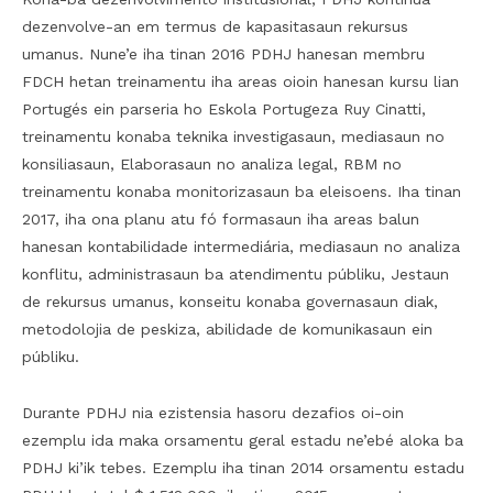
dezenvolve-an em termus de kapasitasaun rekursus
umanus. Nune’e iha tinan 2016 PDHJ hanesan membru
FDCH hetan treinamentu iha areas oioin hanesan kursu lian
Portugés ein parseria ho Eskola Portugeza Ruy Cinatti,
treinamentu konaba teknika investigasaun, mediasaun no
konsiliasaun, Elaborasaun no analiza legal, RBM no
treinamentu konaba monitorizasaun ba eleisoens. Iha tinan
2017, iha ona planu atu fó formasaun iha areas balun
hanesan kontabilidade intermediária, mediasaun no analiza
konflitu, administrasaun ba atendimentu públiku, Jestaun
de rekursus umanus, konseitu konaba governasaun diak,
metodolojia de peskiza, abilidade de komunikasaun ein
públiku.
Durante PDHJ nia ezistensia hasoru dezafios oi-oin
ezemplu ida maka orsamentu geral estadu ne’ebé aloka ba
PDHJ ki’ik tebes. Ezemplu iha tinan 2014 orsamentu estadu