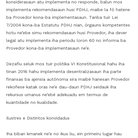
konsiderasaun atu implementa no responde, balun mos
implementa rekomendasaun husi PDHJ, maibe la fó hatene
ba Provedor kona-ba implementasaun. Tanba tuir Lei
7/2004 kona-ba Estatutu PDHJ nian, órgauns kompetentes
hotu ne’ebe simu rekomendasaun husi Provedor, iha dever
legal atu implementa iha periodu loron 60 no informa ba
Provedor kona-ba implementasaun ne’e.
Dezafiu seluk mos tuir politika VI Konstitusional hahu iha
tinan 2016 hahu implementa desentralizasaun iha parte
finansas ba ajensia autónoma sira maibé hanesan Provedor
rekoñese katak oras ne’e dau-daun PDHJ seidauk iha
rekursus umanus ne’ebé adekuadu em termus de
kuantidade no kualidade.
Ilustres e Distintos konvidadus
Iha biban kmanek ne’e no ikus liu, ein primeiru lugar hau