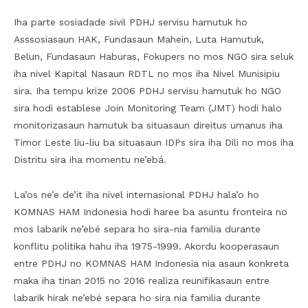
Iha parte sosiadade sivil PDHJ servisu hamutuk ho
Asssosiasaun HAK, Fundasaun Mahein, Luta Hamutuk,
Belun, Fundasaun Haburas, Fokupers no mos NGO sira seluk
iha nivel Kapital Nasaun RDTL no mos iha Nivel Munisipiu
sira. Iha tempu krize 2006 PDHJ servisu hamutuk ho NGO
sira hodi establese Join Monitoring Team (JMT) hodi halo
monitorizasaun hamutuk ba situasaun direitus umanus iha
Timor Leste liu-liu ba situasaun IDPs sira iha Dili no mos iha
Distritu sira iha momentu ne’ebá.
La’os ne’e de’it iha nivel internasional PDHJ hala’o ho
KOMNAS HAM Indonesia hodi haree ba asuntu fronteira no
mos labarik ne’ebé separa ho sira-nia familia durante
konflitu politika hahu iha 1975-1999. Akordu kooperasaun
entre PDHJ no KOMNAS HAM Indonesia nia asaun konkreta
maka iha tinan 2015 no 2016 realiza reunifikasaun entre
labarik hirak ne’ebé separa ho sira nia familia durante