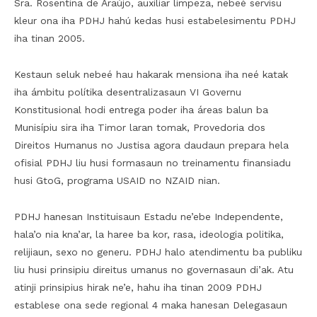
Sra. Rosentina de Araújo, auxiliar limpeza, nebeé servisu
kleur ona iha PDHJ hahú kedas husi estabelesimentu PDHJ
iha tinan 2005.
Kestaun seluk nebeé hau hakarak mensiona iha neé katak
iha ámbitu polítika desentralizasaun VI Governu
Konstitusional hodi entrega poder iha áreas balun ba
Munisípiu sira iha Timor laran tomak, Provedoria dos
Direitos Humanus no Justisa agora daudaun prepara hela
ofisial PDHJ liu husi formasaun no treinamentu finansiadu
husi GtoG, programa USAID no NZAID nian.
PDHJ hanesan Instituisaun Estadu ne’ebe Independente,
hala’o nia kna’ar, la haree ba kor, rasa, ideologia politika,
relijiaun, sexo no generu. PDHJ halo atendimentu ba publiku
liu husi prinsipiu direitus umanus no governasaun di’ak. Atu
atinji prinsipius hirak ne’e, hahu iha tinan 2009 PDHJ
establese ona sede regional 4 maka hanesan Delegasaun