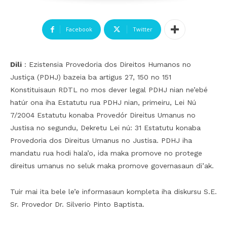
Facebook
Twitter
Dili
: Ezistensia Provedoria dos Direitos Humanos no
Justiça (PDHJ) bazeia ba artigus 27, 150 no 151
Konstituisaun RDTL no mos dever legal PDHJ nian ne’ebé
hatúr ona iha Estatutu rua PDHJ nian, primeiru, Lei Nú
7/2004 Estatutu konaba Provedór Direitus Umanus no
Justisa no segundu, Dekretu Lei nú: 31 Estatutu konaba
Provedoria dos Direitus Umanus no Justisa. PDHJ iha
mandatu rua hodi hala’o, ida maka promove no protege
direitus umanus no seluk maka promove governasaun di’ak.
Tuir mai ita bele le’e informasaun kompleta iha diskursu S.E.
Sr. Provedor Dr. Silverio Pinto Baptista.