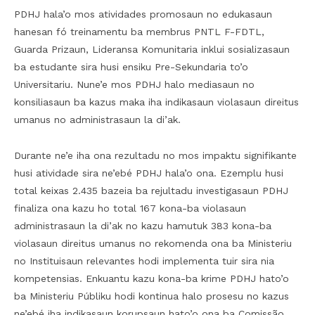
PDHJ hala’o mos atividades promosaun no edukasaun
hanesan fó treinamentu ba membrus PNTL F-FDTL,
Guarda Prizaun, Lideransa Komunitaria inklui sosializasaun
ba estudante sira husi ensiku Pre-Sekundaria to’o
Universitariu. Nune’e mos PDHJ halo mediasaun no
konsiliasaun ba kazus maka iha indikasaun violasaun direitus
umanus no administrasaun la di’ak.
Durante ne’e iha ona rezultadu no mos impaktu signifikante
husi atividade sira ne’ebé PDHJ hala’o ona. Ezemplu husi
total keixas 2.435 bazeia ba rejultadu investigasaun PDHJ
finaliza ona kazu ho total 167 kona-ba violasaun
administrasaun la di’ak no kazu hamutuk 383 kona-ba
violasaun direitus umanus no rekomenda ona ba Ministeriu
no Instituisaun relevantes hodi implementa tuir sira nia
kompetensias. Enkuantu kazu kona-ba krime PDHJ hato’o
ba Ministeriu Públiku hodi kontinua halo prosesu no kazus
ne’ebé iha indikasaun korupsaun hato’o ona ba Comissão