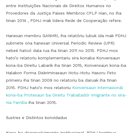
entre Instituições Nacionais de Direitos Humanos no
Provedores da Justiça Paises Membros CPLP nian, no iha
tinan 2014 , PDHJ mak lidera Rede de Cooperação refere.
Hanesan membru GANHRI, iha relatóriu lubuk ida mak PDHJ
submete ona hanesan Universal Periodic Review (UPR)
nebeé hatoó dala rua iha tinan 2011 no 2015. PDHJ mos
hato’o relatoriu komplementariu sira konaba Konvensaun
kona-ba Direitu Labarik iha tinan 2015, Konvensaun kona-ba
Halakon Forma Diskriminasaun Hotu-Hotu Hasoru Feto
primeiru iha tinan 2009 no relatoriu ba daruak iha tinan
2015. PDHJ hato’o mos relatoriu
Konvensaun Internasionál
kona-ba Protesaun ba Direitu Traballadór Imigrante no sira-
nia Família
iha tinan 2015.
Ilustres e Distintos konvidadus
Kona-ba dezenvolvimento institusional, PDHJ kontinua