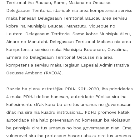
Territorial iha Baucau, Same, Maliana no Oecusse.
Delegasaun Territorial ida-idak nia area kompetensia servisu
maka hanesan Delegasaun Territorial Baucau area servisu
kobre iha Munisipiu Baucau, Manatutu, Viqueque no
Lautem. Delegasaun Territorial Same kobre Munisipiu Aileu,
Ainaro no Manufahi. Delegasaun Territorial Maliana nia area
kompetensia servisu maka Munisipiu Bobonaro, Covalima,
Ermera no Delegasaun Territorial Oecusse nia area
kompetensia servisu maka Regiaun Espesial Administrativa
Oecusse Ambeno (RAEOA).
Bazeia ba planu estratéjiku PDHJ 2011-2020, iha prioridades
4 maka PDHJ define hanesan, autoridade Públika sira iha
kuñesimentu di’ak kona ba direitus umanus no governasaun
di’ak iha sira nia kuadru institusional. PDHJ promove katak
autoridade sira halo prevensaun no korresaun ba violasaun
ba prinsípiu direitus umanus no boa governasaun nian. Ema
vulneravel sira iha protesaun hasoru abuzu direitus umanus