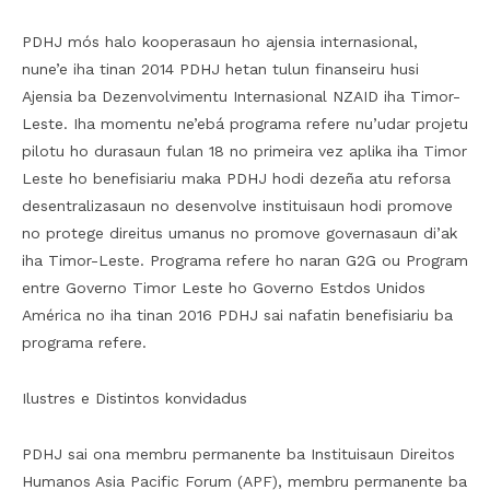
PDHJ mós halo kooperasaun ho ajensia internasional,
nune’e iha tinan 2014 PDHJ hetan tulun finanseiru husi
Ajensia ba Dezenvolvimentu Internasional NZAID iha Timor-
Leste. Iha momentu ne’ebá programa refere nu’udar projetu
pilotu ho durasaun fulan 18 no primeira vez aplika iha Timor
Leste ho benefisiariu maka PDHJ hodi dezeña atu reforsa
desentralizasaun no desenvolve instituisaun hodi promove
no protege direitus umanus no promove governasaun di’ak
iha Timor-Leste. Programa refere ho naran G2G ou Program
entre Governo Timor Leste ho Governo Estdos Unidos
América no iha tinan 2016 PDHJ sai nafatin benefisiariu ba
programa refere.
Ilustres e Distintos konvidadus
PDHJ sai ona membru permanente ba Instituisaun Direitos
Humanos Asia Pacific Forum (APF), membru permanente ba