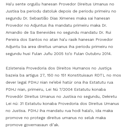
Ha’u sente orgullu hanesan Provedor Direitus Umanus no
Justisa ba periodu datoluk depois de periodu primeiru no
segundu Dr. Sebastião Dias Ximenes maka sai hanesan
Provedor no Adjuntus iha mandatu primeiru maka Dr.
Amandio de Sa Benevides no segundu mandatu Dr. Rui
Pereira dos Santos no atan ha’u rasik hanesan Provedor
Adjuntu ba area direitus umanus iha periodu primeiru no
segundu husi Fulan Juñu 2005 to’o Fulan Outubru 2014.
Ezistensia Provedoria dos Direitos Humanos no Justiça
bazeia ba artigus 27, 150 no 151 Konstituisaun RDTL no mos
dever legal PDHJ nian ne’ebé hatúr ona iha Estatutu rua
PDHJ nian, primeiru, Lei Nú 7/2004 Estatutu konaba
Provedór Direitus Umanus no Justisa no segundu, Dekretu
Lei nú: 31 Estatutu konaba Provedoria dos Direitus Umanus
no Justisa. PDHJ iha mandatu rua hodi hala’o, ida maka
promove no protege direitus umanus no seluk maka
promove governasaun di’ak.