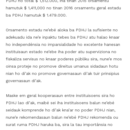
PDHJ ho total $ 1,512.000, iha tinan 2015 orsamentu
hamutuk $ 1,411,000 no tinan 2016 orsamentu geral estadu
ba PDHJ hamutuk $ 1.479.000.
Orsamento estadu ne’ebé aloka ba PDHJ la sufisiente no
adekuadu ida ne’e inpaktu tebes ba PDHJ atu halao knaar
ho independénsia no imparsialidade ho excelente hanesan
instituisaun estado ne’ebe iha poder atu superviziona no
fiskaliza servisus no knaar poderes públiku sira, nune’e mos
oinsa proteje no promove direitus umanus sidadaun hotu
nian ho di’ak no promove governasaun di’ak tuir prinsipius
governasaun di’ak.
Maske em geral kooperasaun entre instituisoens sira ho
PDHJ lao di’ak, maibé sei iha instituisoens balun ne’ebé
seidauk komprende ho di’ak kna’ar no poder PDHJ nian,
nune’e rekomendasaun balun ne’ebé PDHJ rekomenda ou
surat ruma PDHJ haruka ba, sira la tau importánsia no