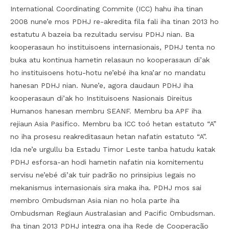
International Coordinating Commite (ICC) hahu iha tinan
2008 nune’e mos PDHJ re-akredita fila fali iha tinan 2013 ho
estatutu A bazeia ba rezultadu servisu PDHJ nian. Ba
kooperasaun ho instituisoens internasionais, PDHJ tenta no
buka atu kontinua hametin relasaun no kooperasaun di’ak
ho instituisoens hotu-hotu ne’ebé iha kna’ar no mandatu
hanesan PDHJ nian. Nune’e, agora daudaun PDHJ iha
kooperasaun di’ak ho Instituisoens Nasionais Direitus
Humanos hanesan membru SEANF. Membru ba APF iha
rejiaun Asia Pasifico. Membru ba ICC toó hetan estatuto “A”
no iha prosesu reakreditasaun hetan nafatin estatuto “A”.
Ida ne’e urgullu ba Estadu Timor Leste tanba hatudu katak
PDHJ esforsa-an hodi hametin nafatin nia komitementu
servisu ne’ebé di’ak tuir padrão no prinsipius legais no
mekanismus internasionais sira maka iha. PDHJ mos sai
membro Ombudsman Asia nian no hola parte iha
Ombudsman Regiaun Australasian and Pacific Ombudsman.
Iha tinan 2013 PDHJ integra ona iha Rede de Cooperação