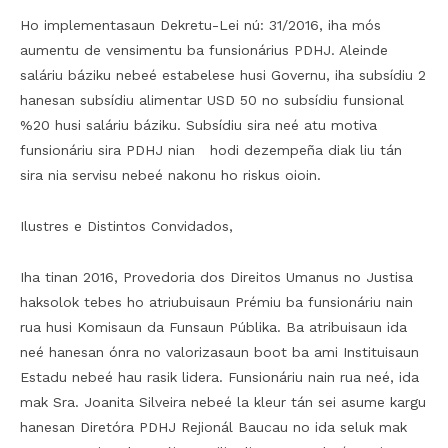
Ho implementasaun Dekretu-Lei nú: 31/2016, iha mós
aumentu de vensimentu ba funsionárius PDHJ. Aleinde
saláriu báziku nebeé estabelese husi Governu, iha subsídiu 2
hanesan subsídiu alimentar USD 50 no subsídiu funsional
%20 husi saláriu báziku. Subsídiu sira neé atu motiva
funsionáriu sira PDHJ nian hodi dezempeña diak liu tán
sira nia servisu nebeé nakonu ho riskus oioin.
Ilustres e Distintos Convidados,
Iha tinan 2016, Provedoria dos Direitos Umanus no Justisa
haksolok tebes ho atriubuisaun Prémiu ba funsionáriu nain
rua husi Komisaun da Funsaun Públika. Ba atribuisaun ida
neé hanesan ónra no valorizasaun boot ba ami Instituisaun
Estadu nebeé hau rasik lidera. Funsionáriu nain rua neé, ida
mak Sra. Joanita Silveira nebeé la kleur tán sei asume kargu
hanesan Diretóra PDHJ Rejionál Baucau no ida seluk mak