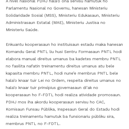
A nível nasional PDHJ hala’o ona servisu hamutuk ho
Parlamentu Nasional no Governu, hanesan Ministeriu
Solidaridade Sosial (MSS), Ministeriu Edukasaun, Ministeriu
Administrasaun Estatal (MAE), Ministeriu Justisa no
Ministeriu Saúde.
Enkuantu kooperasaun ho instituisaun estadu maka hanesan
Komandu Geral PNTL liu husi Sentru Formasaun PNTL hodi
elabora manual direitus umanus ba kadetes membru PNTL
no fasilita nafatin treinamentu direitus umanus atu bele
kapasita membru PNTL, hodi nune’e membrus PNTL bele
hala’o knaar tuir Lei no Ordem, respeita direitus umanus no
hala’o knaar tuir prinsípius governasaun di’ak no
kooperasaun ho F-FDTL hodi realiza atividade promosaun.
PDHJ mos iha akordu kooperasaun servisu ho CAC,
Komisaun Funsau Públika, Inspesaun Geral do Estadu hodi
realiza treinamentu hamutuk ba funsionariu públiku sira,
membrus PNTL no F-FDTL.