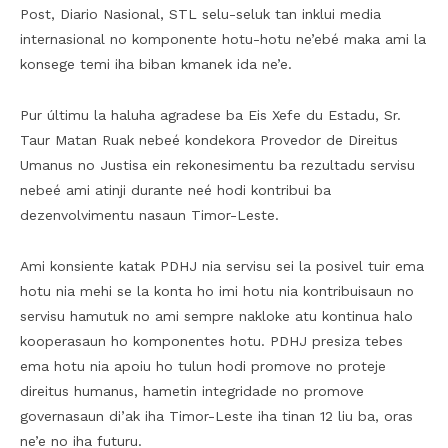
Post, Diario Nasional, STL selu-seluk tan inklui media
internasional no komponente hotu-hotu ne’ebé maka ami la
konsege temi iha biban kmanek ida ne’e.
Pur últimu la haluha agradese ba Eis Xefe du Estadu, Sr.
Taur Matan Ruak nebeé kondekora Provedor de Direitus
Umanus no Justisa ein rekonesimentu ba rezultadu servisu
nebeé ami atinji durante neé hodi kontribui ba
dezenvolvimentu nasaun Timor-Leste.
Ami konsiente katak PDHJ nia servisu sei la posivel tuir ema
hotu nia mehi se la konta ho imi hotu nia kontribuisaun no
servisu hamutuk no ami sempre nakloke atu kontinua halo
kooperasaun ho komponentes hotu. PDHJ presiza tebes
ema hotu nia apoiu ho tulun hodi promove no proteje
direitus humanus, hametin integridade no promove
governasaun di’ak iha Timor-Leste iha tinan 12 liu ba, oras
ne’e no iha futuru.