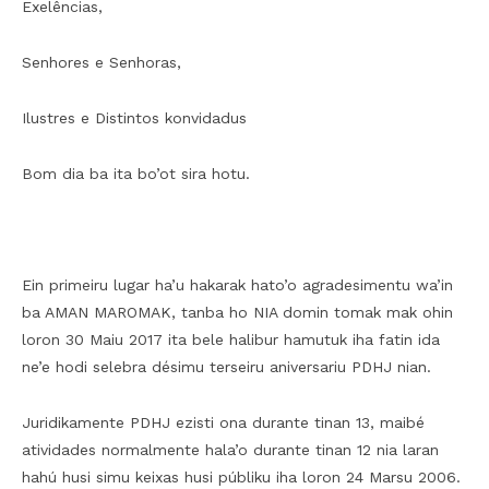
Exelências,
Senhores e Senhoras,
Ilustres e Distintos konvidadus
Bom dia ba ita bo’ot sira hotu.
Ein primeiru lugar ha’u hakarak hato’o agradesimentu wa’in
ba AMAN MAROMAK, tanba ho NIA domin tomak mak ohin
loron 30 Maiu 2017 ita bele halibur hamutuk iha fatin ida
ne’e hodi selebra désimu terseiru aniversariu PDHJ nian.
Juridikamente PDHJ ezisti ona durante tinan 13, maibé
atividades normalmente hala’o durante tinan 12 nia laran
hahú husi simu keixas husi públiku iha loron 24 Marsu 2006.