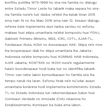
konflitu politika 1975-1999 ho sira-nia familia no dialogu
entre Estadu Timor Leste ho labarik maka separa ho sira-
nia familia nune’e tuir dadus ne’ebé iha katak tinan 2015
ema nain 14 no iha Maiu 2016 ema nain 12. Sesaun dialogu
referee bele implementa duni tanba servisu no esforsu
makaas husi ekipa umanitaria ne’ebé kompostu husi PDHJ,
Gabineti Primeiru Ministru, MSS, ICRC, CVTL, AJAR-TL,
Fundasaun Alola, ACbit no Assosiasaun HAK. Ekipa ne’e mos
iha kooperasaun diak ho ekipa umanitaria iha Jakarta-
Indonesia ne’ebe kompostu husi KOMNAS HAM Indonesia,
AJAR Jakarta, KONTRAS no IKOHI nune’e regularmente
hala’o koordenasaun hodi buka tuir no identifika labarik
Timor oan nebe lakon komunikasaun ho familia sira iha
tempu naruk nia laran. Esforsu hirak ne’e nu’udar asaun
umanitaria konkreta hodi implementa komitementu Estadu
TL no Estadu Indonesia tuir rekomendasaun balun husi
Comisaun Verdade no Amizade (CVA) relasiona ho
Establesementu Komisaun ba buka ema lakon.