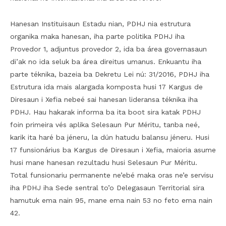
Hanesan Instituisaun Estadu nian, PDHJ nia estrutura
organika maka hanesan, iha parte politika PDHJ iha
Provedor 1, adjuntus provedor 2, ida ba área governasaun
di’ak no ida seluk ba área direitus umanus. Enkuantu iha
parte téknika, bazeia ba Dekretu Lei nú: 31/2016, PDHJ iha
Estrutura ida mais alargada komposta husi 17 Kargus de
Diresaun i Xefia nebeé sai hanesan lideransa téknika iha
PDHJ. Hau hakarak informa ba ita boot sira katak PDHJ
foin primeira vés aplika Selesaun Pur Méritu, tanba neé,
karik ita haré ba jéneru, la dún hatudu balansu jéneru. Husi
17 funsionárius ba Kargus de Diresaun i Xefia, maioria asume
husi mane hanesan rezultadu husi Selesaun Pur Méritu.
Total funsionariu permanente ne’ebé maka oras ne’e servisu
iha PDHJ iha Sede sentral to’o Delegasaun Territorial sira
hamutuk ema nain 95, mane ema nain 53 no feto ema nain
42.