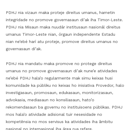
PDHJ nia vizaun maka proteje direitus umanus, hametin
integridade no promove governasaun di’ak iha Timor-Leste.
PDHJ nia Misaun maka nuudár institusaun nasionál direitus
umanus Timor-Leste nian, órgaun independente Estadu
nian ne’ebé harí atu proteje, promove direitus umanus no
governasaun di’ak.
PDHJ nia mandatu maka promove no protege direitus
umanus no promove governasaun di’ak nune’e atividades
ne’ebé PDHJ hala’o regularmente mak simu keixas husi
komunidade ka públiku no keixas ho inisiativa Provedor, halo
investigasaun, promosaun, edukasaun, monitorizasaun,
advokasia, mediasaun no konsiliasaun, hato’o
rekomendasaun ba governu no instituisoens públikas. PDHJ
mos hala’o atividade adisional tuir nesesidade no
kompetênsia no mos servisus ka atividades iha âmbitu
nasional no internasional iha área rua refere.