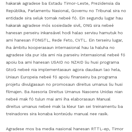
hakarak agradese ba Estadu Timor-Leste, Prezidensia da
Repúblika, Parlamentu Nasional, Governu no Tribunal sira no
entidade sira seluk tomak nebeé fó. Ein segundu lugar hau
hakarak agradese mós sosiedade sivil, ONG sira nebeé
hanesan perseiru inkansável hodi halao servisu hamutuk ho
ami hanesan FONGTL, Rede Feto, CVTL. Ein terseiru lugar,
iha ámbitu kooperasaun internasional hau la haluha no
agradese ida pur ida ami nia parseiru internasional nebeé fó
apoiu ba ami hanesan USAID no NZAID liu husi programa
GtoG nebeé nia implementasaun agora daudaun lao hela,
Uniaun Europeia nebeé fó apoiu finanseiru ba programa
projetu divulgasaun no promosaun direitus umanus liu husi
filmajen. Ba Asesoria Direitus Umanus Nasoens Unidas nian
nebeé mak fó tulun mai ami iha elaborasaun Manual
direitus umanus nebeé mak la kleur tan sei treinamentu ba
treinadores sira konaba konteúdu manual nee rasik.
Agradese mos ba media nasional hanesan RTTL-ep, Timor