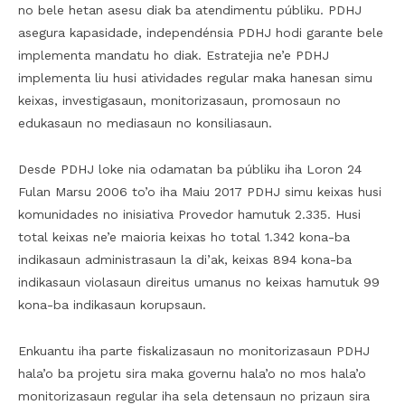
no bele hetan asesu diak ba atendimentu públiku. PDHJ
asegura kapasidade, independénsia PDHJ hodi garante bele
implementa mandatu ho diak. Estratejia ne’e PDHJ
implementa liu husi atividades regular maka hanesan simu
keixas, investigasaun, monitorizasaun, promosaun no
edukasaun no mediasaun no konsiliasaun.
Desde PDHJ loke nia odamatan ba públiku iha Loron 24
Fulan Marsu 2006 to’o iha Maiu 2017 PDHJ simu keixas husi
komunidades no inisiativa Provedor hamutuk 2.335. Husi
total keixas ne’e maioria keixas ho total 1.342 kona-ba
indikasaun administrasaun la di’ak, keixas 894 kona-ba
indikasaun violasaun direitus umanus no keixas hamutuk 99
kona-ba indikasaun korupsaun.
Enkuantu iha parte fiskalizasaun no monitorizasaun PDHJ
hala’o ba projetu sira maka governu hala’o no mos hala’o
monitorizasaun regular iha sela detensaun no prizaun sira