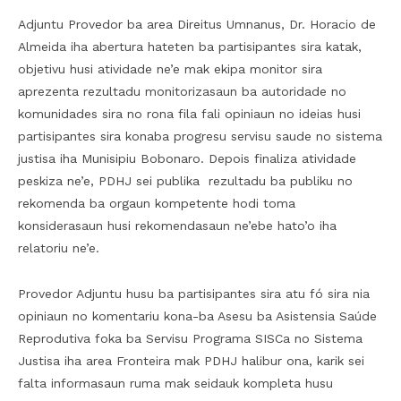
Adjuntu Provedor ba area Direitus Umnanus, Dr. Horacio de
Almeida iha abertura hateten ba partisipantes sira katak,
objetivu husi atividade ne’e mak ekipa monitor sira
aprezenta rezultadu monitorizasaun ba autoridade no
komunidades sira no rona fila fali opiniaun no ideias husi
partisipantes sira konaba progresu servisu saude no sistema
justisa iha Munisipiu Bobonaro. Depois finaliza atividade
peskiza ne’e, PDHJ sei publika rezultadu ba publiku no
rekomenda ba orgaun kompetente hodi toma
konsiderasaun husi rekomendasaun ne’ebe hato’o iha
relatoriu ne’e.
Provedor Adjuntu husu ba partisipantes sira atu fó sira nia
opiniaun no komentariu kona-ba Asesu ba Asistensia Saúde
Reprodutiva foka ba Servisu Programa SISCa no Sistema
Justisa iha area Fronteira mak PDHJ halibur ona, karik sei
falta informasaun ruma mak seidauk kompleta husu