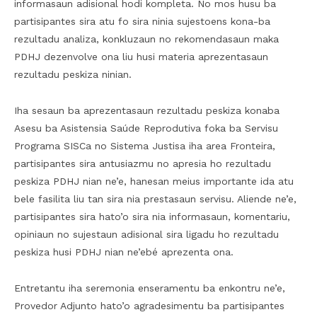
informasaun adisional hodi kompleta. No mos husu ba
partisipantes sira atu fo sira ninia sujestoens kona-ba
rezultadu analiza, konkluzaun no rekomendasaun maka
PDHJ dezenvolve ona liu husi materia aprezentasaun
rezultadu peskiza ninian.
Iha sesaun ba aprezentasaun rezultadu peskiza konaba
Asesu ba Asistensia Saúde Reprodutiva foka ba Servisu
Programa SISCa no Sistema Justisa iha area Fronteira,
partisipantes sira antusiazmu no apresia ho rezultadu
peskiza PDHJ nian ne’e, hanesan meius importante ida atu
bele fasilita liu tan sira nia prestasaun servisu. Aliende ne’e,
partisipantes sira hato’o sira nia informasaun, komentariu,
opiniaun no sujestaun adisional sira ligadu ho rezultadu
peskiza husi PDHJ nian ne’ebé aprezenta ona.
Entretantu iha seremonia enseramentu ba enkontru ne’e,
Provedor Adjunto hato’o agradesimentu ba partisipantes