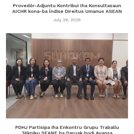
Provedór-Adjuntu Kontribui Iha Konsultasaun
AICHR kona-ba Índise Direitus Umanus ASEAN
July 29, 2026
PDHJ Partisipa iha Enkontru Grupu Traballu
Tékniku SEANF ba Daruak hodi Avansa