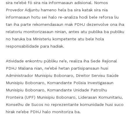
sira ne’ebé fó sira nia informasaun adisional. Nomos
Provedor Adjuntu hameno hela ba sira katak sira nia
informasaun hotu sei halo re-analiza hodi bele reforsa liu
tan iha parte rekomendasaun mak PDHJ dezenvolve ona iha
relatoriu monitorizasaun ninian, antes atu publika ba publiku
no haruka ba Ministeriu kompetente atu bele hola
responsabilidade para hadiak.
Atividade enkontru públiku ne’e, realiza iha Sede Rejional
PDHJ Maliana nian, ne’ebé hetan partisipansaun husi
Administrador Munisipiu Bobonaro, Direitor Servisu Saúde
Munisipiu Bobonaro, Komandante Polisia Investigasaun
Munisipiu Bobonaro, Komandante Unidade Patrolhu
Fronteira (UPF) Munisipiu Bobonaro, Liderasan Komunitariu,
Konselhu de Sucos no reprezentante komunidade husi suco
hirak ne’ebe PDHJ halo monitoriza ba.