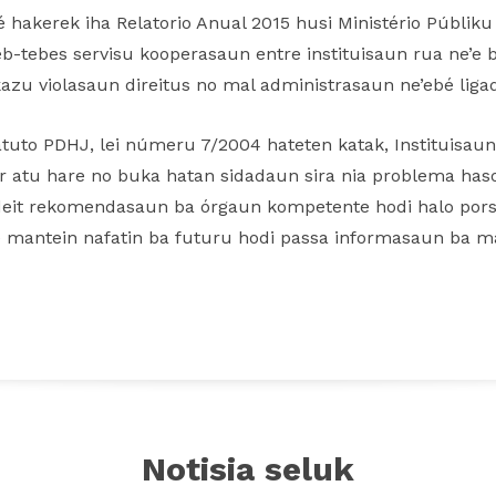
hakerek iha Relatorio Anual 2015 husi Ministério Públiku n
 teb-tebes servisu kooperasaun entre instituisaun rua ne’e 
zu violasaun direitus no mal administrasaun ne’ebé liga
tatuto PDHJ, lei númeru 7/2004 hateten katak, Instituisa
ár atu hare no buka hatan sidadaun sira nia problema has
’o deit rekomendasaun ba órgaun kompetente hodi halo porse
e mantein nafatin ba futuru hodi passa informasaun ba m
Notisia seluk