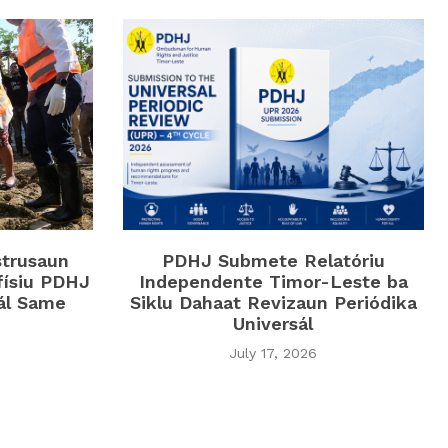
strusaun
PDHJ Submete Relatóriu
físiu PDHJ
Independente Timor-Leste ba
iál Same
Siklu Dahaat Revizaun Periódika
Universál
July 17, 2026