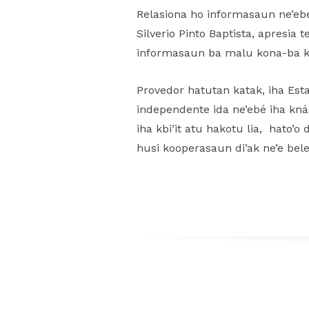
Relasiona ho informasaun ne’ebé 
Silverio Pinto Baptista, apresia
informasaun ba malu kona-ba ka
Provedor hatutan katak, iha Es
independente ida ne’ebé iha kn
iha kbi’it atu hakotu lia, hato
husi kooperasaun di’ak ne’e bel