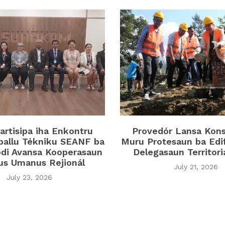
rtisipa iha Enkontru
Provedór Lansa Kon
ballu Tékniku SEANF ba
Muru Protesaun ba Edi
di Avansa Kooperasaun
Delegasaun Territor
tus Umanus Rejionál
July 21, 2026
July 23, 2026