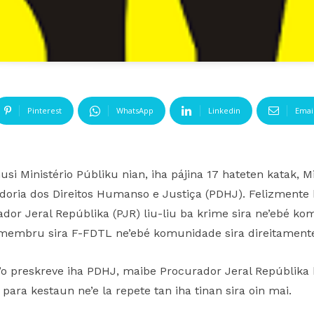
Pinterest
WhatsApp
Linkedin
Emai
husi Ministério Públiku nian, iha pájina 17 hateten katak, 
edoria dos Direitos Humanso e Justiça (PDHJ). Felizment
dor Jeral Repúblika (PJR) liu-liu ba krime sira ne’ebé ko
 membru sira F-FDTL ne’ebé komunidade sira direitament
’o preskreve iha PDHJ, maibe Procurador Jeral Repúblika h
ara kestaun ne’e la repete tan iha tinan sira oin mai.