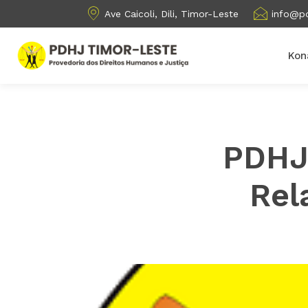
Ave Caicoli, Dili, Timor-Leste
info@pd
Kon
PDHJ
Rel