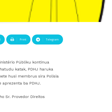
l
Print
Telegram
Ministério Públiku kontinua
e hatudu katak, PDHJ haruka
mete husi membrus sira Polisia
e aprezenta ba PDHJ.
o Sr. Provedor Direitos