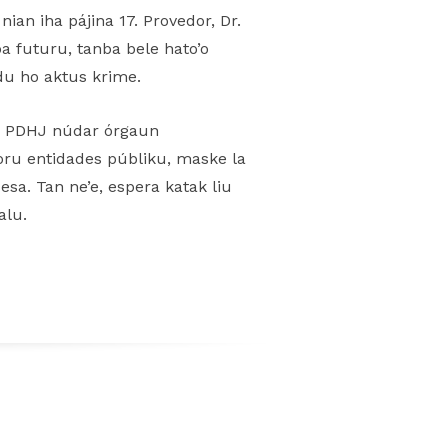
ian iha pájina 17. Provedor, Dr.
ba futuru, tanba bele hato’o
du ho aktus krime.
un PDHJ núdar órgaun
oru entidades públiku, maske la
sa. Tan ne’e, espera katak liu
alu.