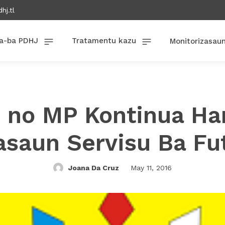
hj.tl
a-ba PDHJ
Tratamentu kazu
Monitorizasau
 no MP Kontinua Ha
asaun Servisu Ba Fu
Joana Da Cruz
May 11, 2016