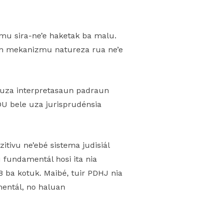
zmu sira-ne’e haketak ba malu.
lun mekanizmu natureza rua ne’e
e uza interpretasaun padraun
NDU bele uza jurisprudénsia
tivu ne’ebé sistema judisiál
u fundamentál hosi ita nia
 8 ba kotuk. Maibé, tuir PDHJ nia
amentál, no haluan