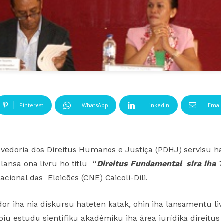
Pinterest
WhatsApp
Linkedin
Emai
rovedoria dos Direitus Humanos e Justiça (PDHJ) servisu 
lansa ona livru ho titlu
“
Direitus Fundamental sira iha 
cional das Eleicões (CNE) Caicoli-Dili.
edor iha nia diskursu hateten katak, ohin iha lansamentu liv
poiu estudu sientífiku akadémiku iha área jurídika direit