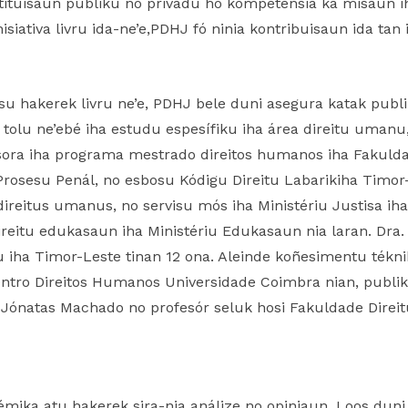
tituisaun públiku no privadu ho kompeténsia ka misaun iha
inisiativa livru ida-ne’e,PDHJ fó ninia kontribuisaun ida tan
esu hakerek livru ne’e, PDHJ bele duni asegura katak publi
ór tolu ne’ebé iha estudu espesífiku iha área direitu umanu
esora iha programa mestrado direitos humanos iha Fakuld
rosesu Penál, no esbosu Kódigu Direitu Labarikiha Timor-
ireitus umanus, no servisu mós iha Ministériu Justisa iha ár
eitu edukasaun iha Ministériu Edukasaun nia laran. Dra.
u iha Timor-Leste tinan 12 ona. Aleinde koñesimentu tékni
Centro Direitos Humanos Universidade Coimbra nian, publi
ór Jónatas Machado no profesór seluk hosi Fakuldade Direi
mika atu hakerek sira-nia análize no opiniaun. Loos duni,