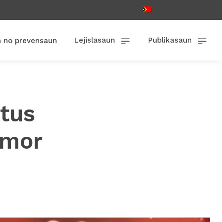
Lejislasaun
Publikasaun
n no prevensaun
itus
imor