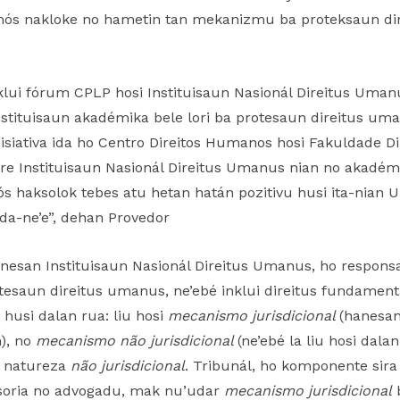
 mós nakloke no hametin tan mekanizmu ba proteksaun di
nklui fórum CPLP hosi Instituisaun Nasionál Direitus Umanu
nstituisaun akadémika bele lori ba protesaun direitus uma
isiativa ida ho Centro Direitos Humanos hosi Fakuldade D
ntre Instituisaun Nasionál Direitus Umanus nian no akadémi
s haksolok tebes atu hetan hatán pozitivu husi ita-nian
ida-ne’e”, dehan Provedor
nesan Instituisaun Nasionál Direitus Umanus, ho responsa
tesaun direitus umanus, ne’ebé inklui direitus fundament
 husi dalan rua: liu hosi
mecanismo jurisdicional
(hanesan
n), no
mecanismo não jurisdicional
(ne’ebé la liu hosi dala
o natureza
não jurisdicional
. Tribunál, ho komponente sira 
ensoria no advogadu, mak nu’udar
mecanismo jurisdicional
b