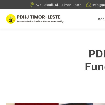
Ave Caicoli, Dili, Timor-Leste
info@pd
Kon
PDH
Fun