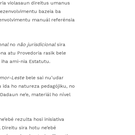
oria violasaun direitus umanus
 dezenvolvimentu bazeia ba
ezenvolvimentu manuál referénsia
onal
no
não jurisdicional
sira
na atu Provedoria rasik bele
 iha ami-nia Estatutu.
imor-Leste
bele sai nu’udar
u ida ho natureza pedagójiku, no
Dadaun ne’e, materiál ho nível
’ebé rezulta hosi inisiativa
 Direitu sira hotu ne’ebé