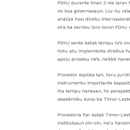
PDHJ durante tinan 3 nia laran 
no boa governasaun. Liu-liu rel
análize hosi direitu internasio
sira ba servisu loro-loron PDHJ 
PDHJ sente katak tempu to’o on
hotu atu implementa direitus fu
apoiu prosesu ne’e, ne’ebé hane
Provedor esplika tan, livru jur
instrumentu importante kapasita
iha tempu hanesan, ho perspekti
akadémiku kona-ba Timor-Leste
Provedoria fiar katak Timor-Lest
instituisaun oin-oin. Ha’u hanoin