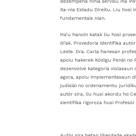
dezempeña ninia servisu iha ins
ita-nia Estadu Direitu. Liu hosi 
fundamentais nian.
Ha’u hanoin katak liu hosi pros
di’ak. Provedoria identifika aut
Leste. Dra. Carla hanesan prof
apoiu hakerek Kódigu Penál no P
dezenvolve kategoria violasaun d
agora, apoiu implementasaun dir
judisiál no ordenamentu jurídik
autór sira, liu husi akordu ho 
sientífika rigoroza husi Profes
Autór sira hetan liberdade akadé