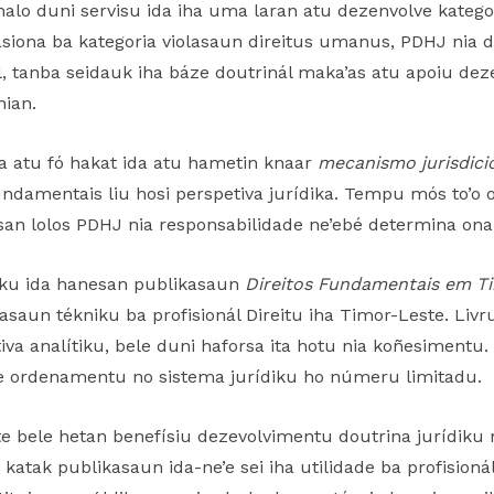
halo duni servisu ida iha uma laran atu dezenvolve kateg
asiona ba kategoria violasaun direitus umanus, PDHJ nia
nál, tanba seidauk iha báze doutrinál maka’as atu apoiu d
nian.
a atu fó hakat ida atu hametin knaar
mecanismo jurisdici
ndamentais liu hosi perspetiva jurídika. Tempu mós to’o o
san lolos PDHJ nia responsabilidade ne’ebé determina ona
ídiku ida hanesan publikasaun
Direitos Fundamentais em T
saun tékniku ba profisionál Direitu iha Timor-Leste. Livr
va analítiku, bele duni haforsa ita hotu nia koñesimentu. 
 ordenamentu no sistema jurídiku ho númeru limitadu.
e bele hetan benefísiu dezevolvimentu doutrina jurídiku ne
 katak publikasaun ida-ne’e sei iha utilidade ba profisionál