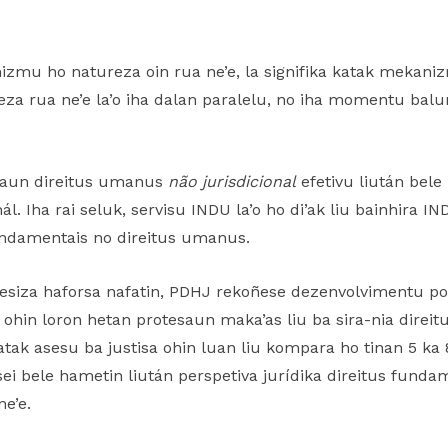
zmu ho natureza oin rua ne’e, la signifika katak mekani
eza rua ne’e la’o iha dalan paralelu, no iha momentu ba
esaun direitus umanus
não jurisdicional
efetivu liután bel
ál. Iha rai seluk, servisu INDU la’o ho di’ak liu bainhira I
fundamentais no direitus umanus.
esiza haforsa nafatin, PDHJ rekoñese dezenvolvimentu pozi
 ohin loron hetan protesaun maka’as liu ba sira-nia direit
katak asesu ba justisa ohin luan liu kompara ho tinan 5 ka
 sei bele hametin liután perspetiva jurídika direitus fund
ne’e.