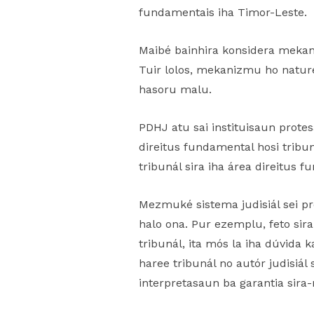
fundamentais iha Timor-Leste.
Maibé bainhira konsidera mekani
Tuir lolos, mekanizmu ho natur
hasoru malu.
PDHJ atu sai instituisaun prot
direitus fundamental hosi tribun
tribunál sira iha área direitus 
Mezmuké sistema judisiál sei pr
halo ona. Pur ezemplu, feto sira
tribunál, ita mós la iha dúvida 
haree tribunál no autór judisiál
interpretasaun ba garantia sira-