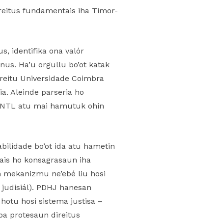
reitus fundamentais iha Timor-
s, identifika ona valór
nus. Ha’u orgullu bo’ot katak
ireitu Universidade Coimbra
a. Aleinde parseria ho
 UNTL atu mai hamutuk ohin
bilidade bo’ot ida atu hametin
ais ho konsagrasaun iha
 mekanizmu ne’ebé liu hosi
n judisiál). PDHJ hanesan
hotu hosi sistema justisa –
a protesaun direitus