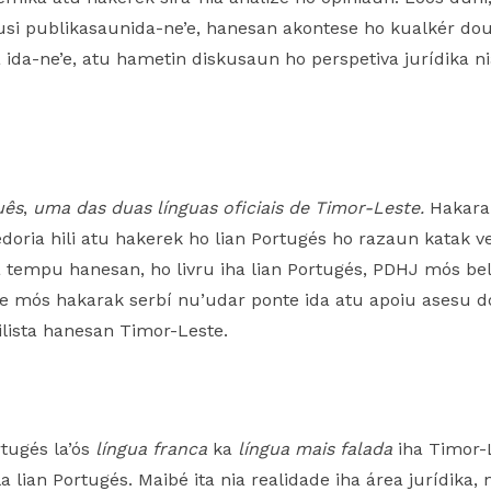
 publikasaunida-ne’e, hanesan akontese ho kualkér doutrin
a ida-ne’e, atu hametin diskusaun ho perspetiva jurídika n
uês
,
uma das duas línguas oficiais de Timor-Leste.
Hakarak
vedoria hili atu hakerek ho lian Portugés ho razaun katak v
ha tempu hanesan, ho livru iha lian Portugés, PDHJ mós be
e mós hakarak serbí nu’udar ponte ida atu apoiu asesu dou
vilista hanesan Timor-Leste.
rtugés la’ós
língua franca
ka
língua mais falada
iha Timor-
a lian Portugés. Maibé ita nia realidade iha área jurídika,