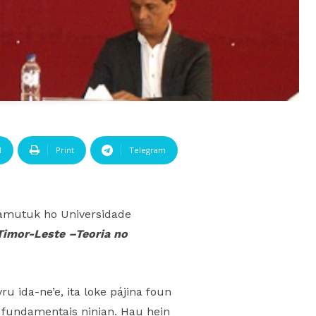
l
Print
Telegram
hamutuk ho Universidade
Timor-Leste –Teoria no
ru ida-ne’e, ita loke pájina foun
us fundamentais ninian. Hau hein