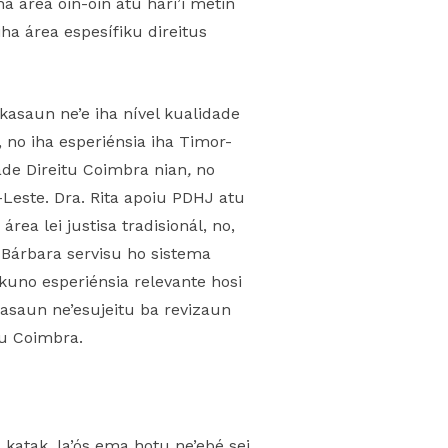
 área oin-oin atu hari’i metin
 iha área espesífiku direitus
kasaun ne’e iha nível kualidade
, no iha esperiénsia iha Timor-
ade Direitu Coimbra nian
,
no
Leste. Dra. Rita apoiu PDHJ atu
ea lei justisa tradisionál, no,
 Bárbara servisu ho sistema
kuno esperiénsia relevante hosi
kasaun ne’esujeitu ba revizaun
tu Coimbra.
 katak, la’ós ema hotu ne’ebé sei