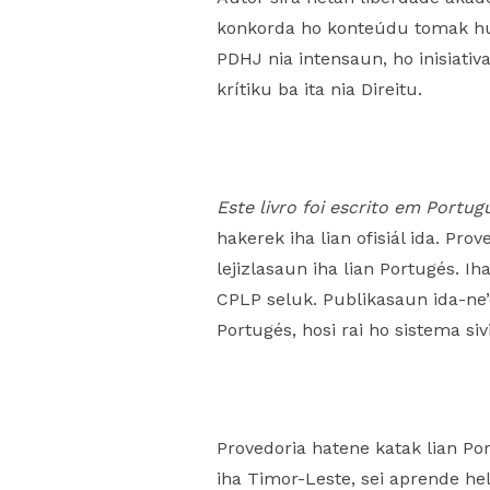
konkorda ho konteúdu tomak husi
PDHJ nia intensaun, ho inisiativ
krítiku ba ita nia Direitu.
Este livro foi escrito em Portug
hakerek iha lian ofisiál ida. Pro
lejizlasaun iha lian Portugés. I
CPLP seluk. Publikasaun ida-ne’
Portugés, hosi rai ho sistema si
Provedoria hatene katak lian Po
iha Timor-Leste, sei aprende hel