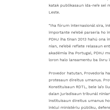
katak publikasaun ida-ne’e sei
Leste.
“Iha fórum internasionál sira, i
importante ne’ebé parseria ho i
PDHJ iha tinan 2013 hahú ona in
nian, ne’ebé reflete relasaun e
akadémia iha Portugal, PDHJ mó
loron halo lansamentu ba livru 
Provedor hatutan, Provedoria ha
protesaun direitus umanus. Pro
Konstituisaun RDTL, bele la’o liu
dalan jurisdisaun tribunál ninia
instituisaun direitus umanus h
inklui ministériu públiku, def