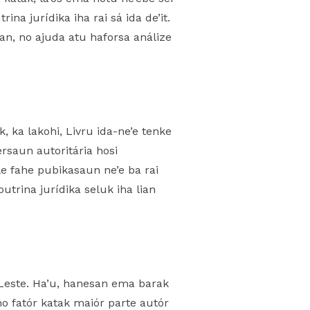
a jurídika iha rai sá ida de’it.
ian, no ajuda atu haforsa análize
, ka lakohi, Livru ida-ne’e tenke
ersaun autoritária hosi
le fahe pubikasaun ne’e ba rai
trina jurídika seluk iha lian
Leste. Ha’u, hanesan ema barak
 no fatór katak maiór parte autór