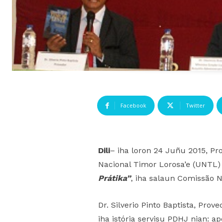
Facebook
Twitter
Dili
– iha loron 24 Juñu 2015, P
Nacional Timor Lorosa’e (UNTL) 
Prátika”
, iha salaun Comissão Na
Dr. Silverio Pinto Baptista, Prov
iha istória servisu PDHJ nian: a