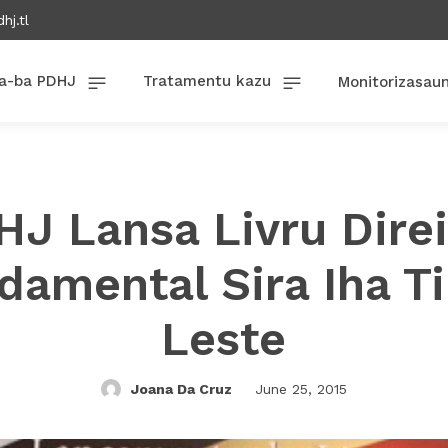
hj.tl
a-ba PDHJ
Tratamentu kazu
Monitorizasau
J Lansa Livru Dire
damental Sira Iha T
Leste
Joana Da Cruz
June 25, 2015