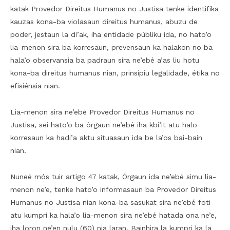
katak Provedor Direitus Humanus no Justisa tenke identifika
kauzas kona-ba violasaun direitus humanus, abuzu de
poder, jestaun la di’ak, iha entidade públiku ida, no hato’o
lia-menon sira ba korresaun, prevensaun ka halakon no ba
hala’o observansia ba padraun sira ne’ebé a’as liu hotu
kona-ba direitus humanus nian, prinsípiu legalidade, étika no
efisiénsia nian.
Lia-menon sira ne’ebé Provedor Direitus Humanus no
Justisa, sei hato’o ba órgaun ne’ebé iha kbi’it atu halo
korresaun ka hadi’a aktu situasaun ida be la’os bai-bain
nian.
Nuneé mós tuir artigo 47 katak, Órgaun ida ne’ebé simu lia-
menon ne’e, tenke hato’o informasaun ba Provedor Direitus
Humanus no Justisa nian kona-ba sasukat sira ne’ebé foti
atu kumpri ka hala’o lia-menon sira ne’ebé hatada ona ne’e,
iha loron ne’en nulu (60) nia laran. Bainhira la kumpri ka la