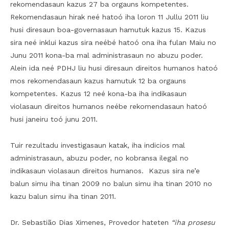
rekomendasaun kazus 27 ba orgauns kompetentes.
Rekomendasaun hirak neé hatoó iha loron 11 Jullu 2011 liu
husi diresaun boa-governasaun hamutuk kazus 15. Kazus
sira neé inklui kazus sira neébé hatoó ona iha fulan Maiu no
Junu 2011 kona-ba mal administrasaun no abuzu poder.
Alein ida neé PDHJ liu husi diresaun direitos humanos hatoó
mos rekomendasaun kazus hamutuk 12 ba orgauns
kompetentes. Kazus 12 neé kona-ba iha indikasaun
violasaun direitos humanos neébe rekomendasaun hatoó
husi janeiru toó junu 2011.
Tuir rezultadu investigasaun katak, iha indicios mal
administrasaun, abuzu poder, no kobransa ilegal no
indikasaun violasaun direitos humanos. Kazus sira ne’e
balun simu iha tinan 2009 no balun simu iha tinan 2010 no
kazu balun simu iha tinan 2011.
Dr. Sebastião Dias Ximenes, Provedor hateten
“iha prosesu