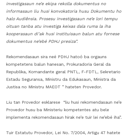
investigasaun ne’e ekipa rekolla dokumentus no
informasaun liu husi konvokatoria husu Dokumentu ho
halo Audiênsia. Prosesu investigasaun ne’e lori tempu
oituan tanba atu investiga keixas dala ruma la iha
kooperasaun di’ak husi instituisaun balun atu fornese
dokumentus ne’ebé PDHJ presiza”.
Rekomendasaun sira neé PDHJ hatoó ba orgauns
kompetetens balun hanesan, Prokuradoria Geral da
Republika, Komandante geral PNTL, F-FDTL, Sekretario
Estadu Seguransa, Ministru da Edukasaun, Ministra da
Justisa no Ministru MAEOT ” hateten Provedor.
Liu tan Provedor esklarese “liu husi rekomendasaun ne’e
Provedor husu ba Ministeriu kompetentes atu bele
implementa rekomendasaun hirak ne’e tuir lei ne’ebé iha”.
Tuir Estatutu Provedor, Lei No. 7/2004, Artigu 47 hatete