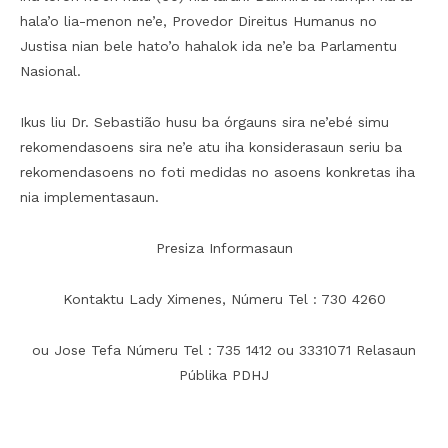
hala’o lia-menon ne’e, Provedor Direitus Humanus no
Justisa nian bele hato’o hahalok ida ne’e ba Parlamentu
Nasional.
Ikus liu Dr. Sebastião husu ba órgauns sira ne’ebé simu
rekomendasoens sira ne’e atu iha konsiderasaun seriu ba
rekomendasoens no foti medidas no asoens konkretas iha
nia implementasaun.
Presiza Informasaun
Kontaktu Lady Ximenes, Númeru Tel : 730 4260
ou Jose Tefa Númeru Tel : 735 1412 ou 3331071 Relasaun
Públika PDHJ