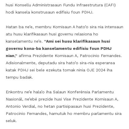
husi Konsellu Administrasaun Fundu Infraestrutura (CAFI)
hodi kansela konstrusaun edifisiu foun PDHJ.
Hatan ba ne’e, membru Komisaun A hato’o sira nia intensaun
atu husu klarifikasaun husi governu relasiona ho
kanselamentu ne’e.
“Ami sei husu klarifikasaun husi
governu kona-ba kanselamentu edifísiu foun PDHJ
nian,”
afirma Prezidente Komisaun A, Patrocinio Fernandes.
Adisionalmente, deputadu sira hato’o sira-nia esperansa
katak PDHJ sei bele ezekuta tomak ninia OJE 2024 iha
tempu badak.
Enkontru ne’e hala’o iha Salaun Konferénsia Parlamentu
Nasionál, ne’ebé prezide husi Vise Prezidente Komisaun A,
Antonio Verdial, no hetan partisipasaun husi Prezidente,
Patrocinio Fernandes, hamutuk ho membru parlamentu sira
seluk.