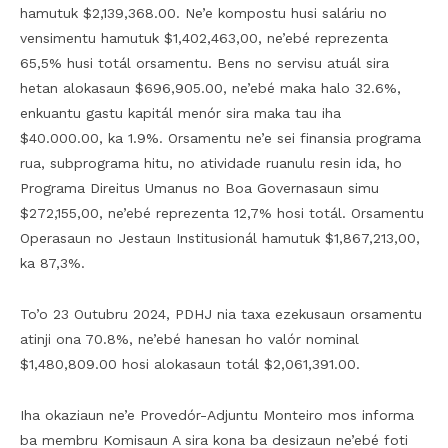
hamutuk $2,139,368.00. Ne’e kompostu husi saláriu no
vensimentu hamutuk $1,402,463,00, ne’ebé reprezenta
65,5% husi totál orsamentu. Bens no servisu atuál sira
hetan alokasaun $696,905.00, ne’ebé maka halo 32.6%,
enkuantu gastu kapitál menór sira maka tau iha
$40.000.00, ka 1.9%. Orsamentu ne’e sei finansia programa
rua, subprograma hitu, no atividade ruanulu resin ida, ho
Programa Direitus Umanus no Boa Governasaun simu
$272,155,00, ne’ebé reprezenta 12,7% hosi totál. Orsamentu
Operasaun no Jestaun Institusionál hamutuk $1,867,213,00,
ka 87,3%.
To’o 23 Outubru 2024, PDHJ nia taxa ezekusaun orsamentu
atinji ona 70.8%, ne’ebé hanesan ho valór nominal
$1,480,809.00 hosi alokasaun totál $2,061,391.00.
Iha okaziaun ne’e Provedór-Adjuntu Monteiro mos informa
ba membru Komisaun A sira kona ba desizaun ne’ebé foti