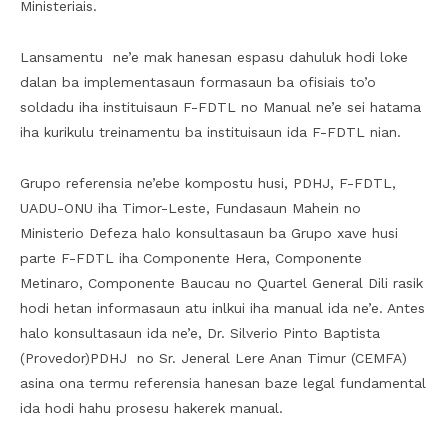
Ministeriais.
Lansamentu ne’e mak hanesan espasu dahuluk hodi loke
dalan ba implementasaun formasaun ba ofisiais to’o
soldadu iha instituisaun F-FDTL no Manual ne’e sei hatama
iha kurikulu treinamentu ba instituisaun ida F-FDTL nian.
Grupo referensia ne’ebe kompostu husi, PDHJ, F-FDTL,
UADU-ONU iha Timor-Leste, Fundasaun Mahein no
Ministerio Defeza halo konsultasaun ba Grupo xave husi
parte F-FDTL iha Componente Hera, Componente
Metinaro, Componente Baucau no Quartel General Dili rasik
hodi hetan informasaun atu inlkui iha manual ida ne’e. Antes
halo konsultasaun ida ne’e, Dr. Silverio Pinto Baptista
(Provedor)PDHJ no Sr. Jeneral Lere Anan Timur (CEMFA)
asina ona termu referensia hanesan baze legal fundamental
ida hodi hahu prosesu hakerek manual.