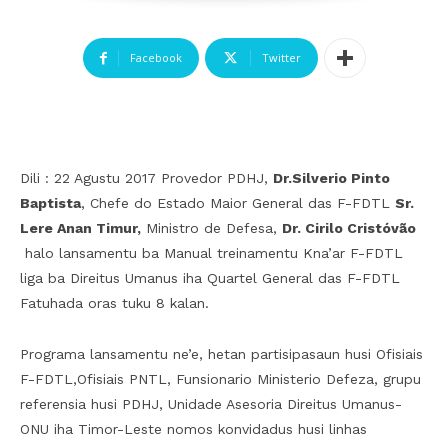
Facebook
Twitter
Dili : 22 Agustu 2017 Provedor PDHJ,
Dr.
Silverio Pinto
Baptista
, Chefe do Estado Maior General das F-FDTL
Sr.
Lere Anan Timur,
Ministro de Defesa,
Dr. Cirilo Cristóvão
halo lansamentu ba Manual treinamentu Kna’ar F-FDTL
liga ba Direitus Umanus iha Quartel General das F-FDTL
Fatuhada oras tuku 8 kalan.
Programa lansamentu ne’e, hetan partisipasaun husi Ofisiais
F-FDTL,Ofisiais PNTL, Funsionario Ministerio Defeza, grupu
referensia husi PDHJ, Unidade Asesoria Direitus Umanus-
ONU iha Timor-Leste nomos konvidadus husi linhas