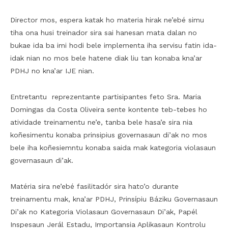
Director mos, espera katak ho materia hirak ne’ebé simu
tiha ona husi treinador sira sai hanesan mata dalan no
bukae ida ba imi hodi bele implementa iha servisu fatin ida-
idak nian no mos bele hatene diak liu tan konaba kna’ar
PDHJ no kna’ar IJE nian.
Entretantu reprezentante partisipantes feto Sra. Maria
Domingas da Costa Oliveira sente kontente teb-tebes ho
atividade treinamentu ne’e, tanba bele hasa’e sira nia
koñesimentu konaba prinsipius governasaun di’ak no mos
bele iha koñesiemntu konaba saida mak kategoria violasaun
governasaun di’ak.
Matéria sira ne’ebé fasilitadór sira hato’o durante
treinamentu mak, kna’ar PDHJ, Prinsípiu Báziku Governasaun
Di’ak no Kategoria Violasaun Governasaun Di’ak, Papél
Inspesaun Jerál Estadu, Importansia Aplikasaun Kontrolu