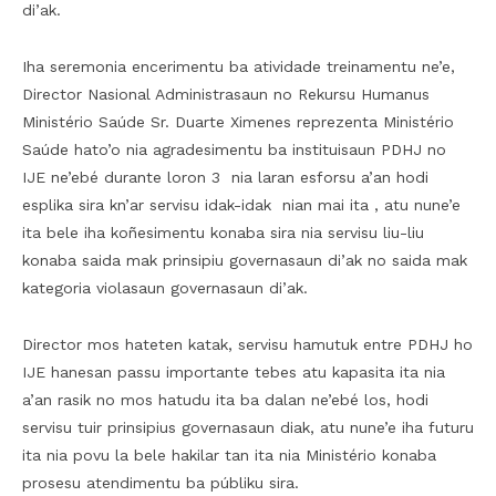
di’ak.
Iha seremonia encerimentu ba atividade treinamentu ne’e,
Director Nasional Administrasaun no Rekursu Humanus
Ministério Saúde Sr. Duarte Ximenes reprezenta Ministério
Saúde hato’o nia agradesimentu ba instituisaun PDHJ no
IJE ne’ebé durante loron 3 nia laran esforsu a’an hodi
esplika sira kn’ar servisu idak-idak nian mai ita , atu nune’e
ita bele iha koñesimentu konaba sira nia servisu liu-liu
konaba saida mak prinsipiu governasaun di’ak no saida mak
kategoria violasaun governasaun di’ak.
Director mos hateten katak, servisu hamutuk entre PDHJ ho
IJE hanesan passu importante tebes atu kapasita ita nia
a’an rasik no mos hatudu ita ba dalan ne’ebé los, hodi
servisu tuir prinsipius governasaun diak, atu nune’e iha futuru
ita nia povu la bele hakilar tan ita nia Ministério konaba
prosesu atendimentu ba públiku sira.