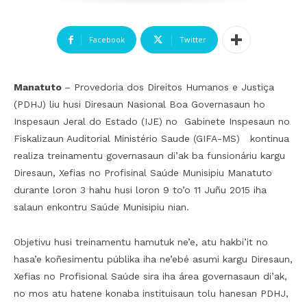
Facebook
Twitter
Manatuto
– Provedoria dos Direitos Humanos e Justiça
(PDHJ) liu husi Diresaun Nasional Boa Governasaun ho
Inspesaun Jeral do Estado (IJE) no Gabinete Inspesaun no
Fiskalizaun Auditorial Ministério Saude (GIFA-MS) kontinua
realiza treinamentu governasaun di’ak ba funsionáriu kargu
Diresaun, Xefias no Profisinal Saúde Munisipiu Manatuto
durante loron 3 hahu husi loron 9 to’o 11 Juñu 2015 iha
salaun enkontru Saúde Munisipiu nian.
Objetivu husi treinamentu hamutuk ne’e, atu hakbi’it no
hasa’e koñesimentu públika iha ne’ebé asumi kargu Diresaun,
Xefias no Profisional Saúde sira iha área governasaun di’ak,
no mos atu hatene konaba instituisaun tolu hanesan PDHJ,