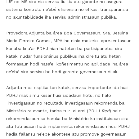
IJE no MS sira nia servisu liu-liu atu garante no asegura
sistema kontrolo ne’ebé efisiensia no efikas, transparansia
no akuntabilidade iha servisu administrasaun públika.
Provedora Adjunta ba área Boa Governasaun, Sra. Jesuina
Maria Ferreira Gomes, MPA iha ninia materia aprezentasaun
konaba kna’ar PDHJ nian hateten ba partisipanetes sira
katak, nudar funsionárius públikus iha direitu atu hetan
formasaun hodi hasa’e koñesimentu no abilidade iha área
ne’ebé sira servisu ba hodi garante governasaun di’ak.
Adjunta mos esplika tan katak, servisu importante ida husi
PDHJ mak simu kesar husi sidadaun hotu, no halo
investigasaun no rezultadu investigasaun rekomenda ba
Ministério relevante, tanba tuir lei ami (PDHJ
Red
) halo
rekomendasaun ka haruka ba Ministério ka instituisaun sira
atu foti asaun hodi implementa rekomendasaun husi PDHJ
hadia failansu ne’ebé akontese atu promove governasaun