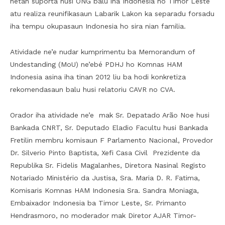
hetan suporta husi ONG balu iha Indonesia no Timor Leste
atu realiza reunifikasaun Labarik Lakon ka separadu forsadu
iha tempu okupasaun Indonesia ho sira nian familia.
Atividade ne’e nudar kumprimentu ba Memorandum of
Undestanding (MoU) ne’ebé PDHJ ho Komnas HAM
Indonesia asina iha tinan 2012 liu ba hodi konkretiza
rekomendasaun balu husi relatoriu CAVR no CVA.
Orador iha atividade ne’e mak Sr. Depatado Arão Noe husi
Bankada CNRT, Sr. Deputado Eladio Facultu husi Bankada
Fretilin membru komisaun F Parlamento Nacional, Provedor
Dr. Silverio Pinto Baptista, Xefi Casa Civil Prezidente da
Republika Sr. Fidelis Magalanhes, Diretora Nasinal Registo
Notariado Ministério da Justisa, Sra. Maria D. R. Fatima,
Komisaris Komnas HAM Indonesia Sra. Sandra Moniaga,
Embaixador Indonesia ba Timor Leste, Sr. Primanto
Hendrasmoro, no moderador mak Diretor AJAR Timor-