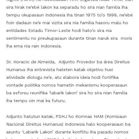
sira hirak ne’ebé lakon ka separadu ho sira nian familia iha
tempu okupasaun Indonesia iha tinan 1975 to’o 1999, ne’ebé
foin dadaun ne’e mai vizita sira nia familia hasoru malu ho
entidades Estadu Timor-Leste hodi hato’o sira nia
sentimentu no preukupasaun durante tinan naruk sira moris
iha ema nia rain Indonesia.
Dr. Horacio de Almeida, Adjunto Provedor ba área Direitus
Humanus iha entrevista hateten katak objetivu husi
atividade diologu ne’e, atu elabora ideia hodi fortifika
vontade politika nomos hametin mekanismu kooperasaun
ba esforsu reunifika ‘labarik lakon’ sira ho sira nian familia
iha tempu oin mai ka futuru.
Adjunto hatutun katak, PDHJ ho Komnas HAM (Komisaun
Nacional Direitus Humanus) Indonesia halo kooperasaun ba
asuntu ‘Labarik Lakon’ durante konflitu iha pasadu nomos