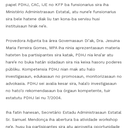
papel PDHJ, CAC, IJE no KFP ba funsionarius sira iha
Ministério Administrasaun Estatal, atu nune’e funsionarius
sira bele hatene diak liu tan kona-ba servisu husi
instituisaun hirak ne’e.
Provedora Adjunta ba área Governasaun Di’ak, Dra. Jesuina
Maria Ferreira Gomes, MPA iha ninia aprezentasaun materia
hateten ba partisipantes sira katak, PDHJ nia kna’ar atu
hare’e no buka hatán sidadaun sira nia keixa hasoru poderes
públiku. Kompetensia PDHJ nian mak atu halo
investigasaun, edukasaun no promosaun, monitorizasaun no
advokasia. PDHJ sei avalia kesar sira, hala’o investigasaun
no hato’o rekomendasaun ba órgaun kompetente, tuir
estatutu PDHJ lei nu 7/2004.
Iha fatin hanesan, Secretário Estadu Administrasaun Estatal
Sr. Samuel Mendonça iha abertura ba atividade workshop
ne’e, husu ba partisipantes sira atu aproveita oportunidade