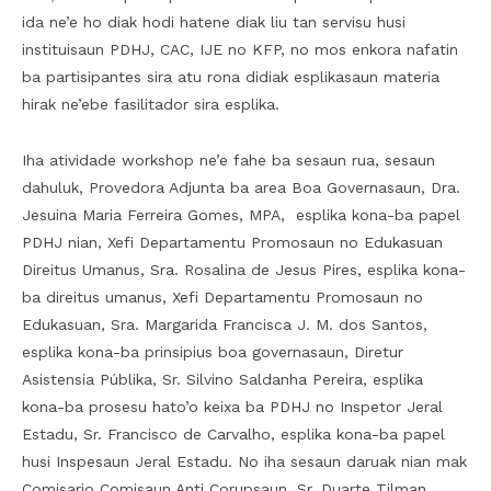
ida ne’e ho diak hodi hatene diak liu tan servisu husi
instituisaun PDHJ, CAC, IJE no KFP, no mos enkora nafatin
ba partisipantes sira atu rona didiak esplikasaun materia
hirak ne’ebe fasilitador sira esplika.
Iha atividade workshop ne’e fahe ba sesaun rua, sesaun
dahuluk, Provedora Adjunta ba area Boa Governasaun, Dra.
Jesuina Maria Ferreira Gomes, MPA, esplika kona-ba papel
PDHJ nian, Xefi Departamentu Promosaun no Edukasuan
Direitus Umanus, Sra. Rosalina de Jesus Pires, esplika kona-
ba direitus umanus, Xefi Departamentu Promosaun no
Edukasuan, Sra. Margarida Francisca J. M. dos Santos,
esplika kona-ba prinsipius boa governasaun, Diretur
Asistensia Públika, Sr. Silvino Saldanha Pereira, esplika
kona-ba prosesu hato’o keixa ba PDHJ no Inspetor Jeral
Estadu, Sr. Francisco de Carvalho, esplika kona-ba papel
husi Inspesaun Jeral Estadu. No iha sesaun daruak nian mak
Comisario Comisaun Anti Corupsaun, Sr. Duarte Tilman,