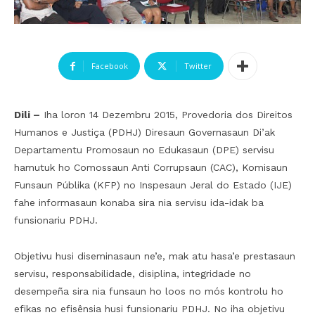
Facebook
Twitter
Dili –
Iha loron 14 Dezembru 2015, Provedoria dos Direitos
Humanos e Justiça (PDHJ) Diresaun Governasaun Di’ak
Departamentu Promosaun no Edukasaun (DPE) servisu
hamutuk ho Comossaun Anti Corrupsaun (CAC), Komisaun
Funsaun Públika (KFP) no Inspesaun Jeral do Estado (IJE)
fahe informasaun konaba sira nia servisu ida-idak ba
funsionariu PDHJ.
Objetivu husi diseminasaun ne’e, mak atu hasa’e prestasaun
servisu, responsabilidade, disiplina, integridade no
desempeña sira nia funsaun ho loos no mós kontrolu ho
efikas no efisênsia husi funsionariu PDHJ. No iha objetivu