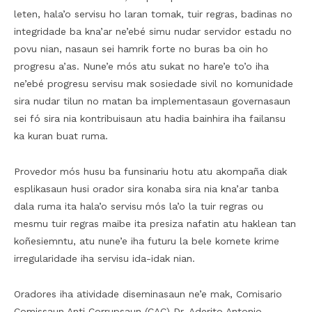
leten, hala’o servisu ho laran tomak, tuir regras, badinas no
integridade ba kna’ar ne’ebé simu nudar servidor estadu no
povu nian, nasaun sei hamrik forte no buras ba oin ho
progresu a’as. Nune’e mós atu sukat no hare’e to’o iha
ne’ebé progresu servisu mak sosiedade sivil no komunidade
sira nudar tilun no matan ba implementasaun governasaun
sei fó sira nia kontribuisaun atu hadia bainhira iha failansu
ka kuran buat ruma.
Provedor mós husu ba funsinariu hotu atu akompaña diak
esplikasaun husi orador sira konaba sira nia kna’ar tanba
dala ruma ita hala’o servisu mós la’o la tuir regras ou
mesmu tuir regras maibe ita presiza nafatin atu haklean tan
koñesiemntu, atu nune’e iha futuru la bele komete krime
irregularidade iha servisu ida-idak nian.
Oradores iha atividade diseminasaun ne’e mak, Comisario
Comissaun Anti Corrupsaun (CAC) Dr. Aderito Antonio