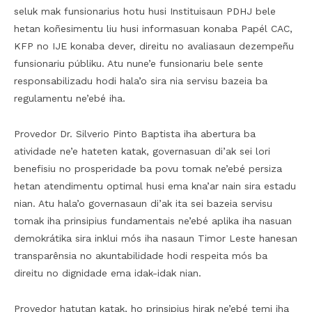
seluk mak funsionarius hotu husi Instituisaun PDHJ bele
hetan koñesimentu liu husi informasuan konaba Papél CAC,
KFP no IJE konaba dever, direitu no avaliasaun dezempeñu
funsionariu públiku. Atu nune’e funsionariu bele sente
responsabilizadu hodi hala’o sira nia servisu bazeia ba
regulamentu ne’ebé iha.
Provedor Dr. Silverio Pinto Baptista iha abertura ba
atividade ne’e hateten katak, governasuan di’ak sei lori
benefisiu no prosperidade ba povu tomak ne’ebé persiza
hetan atendimentu optimal husi ema kna’ar nain sira estadu
nian. Atu hala’o governasaun di’ak ita sei bazeia servisu
tomak iha prinsipius fundamentais ne’ebé aplika iha nasuan
demokrátika sira inklui mós iha nasaun Timor Leste hanesan
transparênsia no akuntabilidade hodi respeita mós ba
direitu no dignidade ema idak-idak nian.
Provedor hatutan katak, ho prinsipius hirak ne’ebé temi iha