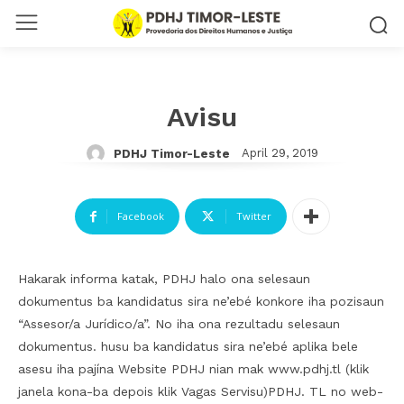
Avisu
April 29, 2019
PDHJ Timor-Leste
Facebook
Twitter
Hakarak informa katak, PDHJ halo ona selesaun
dokumentus ba kandidatus sira ne’ebé konkore iha pozisaun
“Assesor/a Jurídico/a”. No iha ona rezultadu selesaun
dokumentus. husu ba kandidatus sira ne’ebé aplika bele
asesu iha pajína Website PDHJ nian mak www.pdhj.tl (klik
janela kona-ba depois klik Vagas Servisu)PDHJ. TL no web-