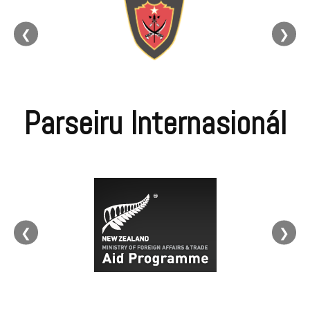
❮
❯
Parseiru Internasionál
❮
❯