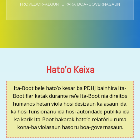
PROVEDOR-ADJUNTU PARA BOA-GOVERNASAUN
Hato'o Keixa
Ita-Boot bele hato’o kesar ba PDHJ bainhira Ita-
Boot fiar katak durante ne’e Ita-Boot nia direitos
humanos hetan viola hosi desizaun ka asaun ida,
ka hosi funsionáriu ida hosi autoridade públika ida
ka karik Ita-Boot hakarak hato’o relatóriu ruma
kona-ba violasaun hasoru boa-governasaun.