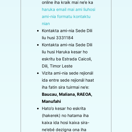
online iha kraik mai ne’e ka
haruka email mai ami liuhosi
ami-nia formatu kontaktu
nian
Kontakta ami-nia Sede Dili
liu husi 3331184
Kontakta ami-nia Sede Dili
liu husi Haruka kesar ho
eskritu ba Estrada Caicoli,
Dili, Timor Leste
Vizita ami-nia sede rejionál
ida entre sede rejionál haat
iha fatin sira tuirmai ne’e:
Baucau, Maliana, RAEOA,
Manufahi
Hato’o kesar ho eskrita
(hakerek) no hatama iha
kaixa ida hosi kaixa sira-
ne’ebé dezigna ona iha