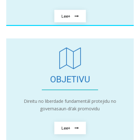
Lee+
OBJETIVU
Direitu no liberdade fundamentál protejidu no
governasaun-di’ak promovidu
Lee+