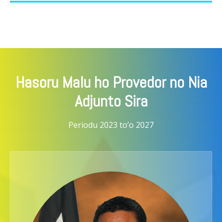
Hasoru Malu ho Provedor no Nia
Adjunto Sira
Periodu 2023 to’o 2027