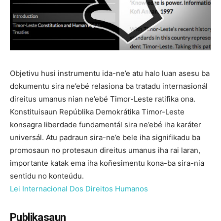
Objetivu husi instrumentu ida-ne’e atu halo luan asesu ba
dokumentu sira ne’ebé relasiona ba tratadu internasionál
direitus umanus nian ne’ebé Timor-Leste ratifika ona.
Konstituisaun Repúblika Demokrátika Timor-Leste
konsagra liberdade fundamentál sira ne’ebé iha karáter
universál. Atu padraun sira-ne’e bele iha signifikadu ba
promosaun no protesaun direitus umanus iha rai laran,
importante katak ema iha koñesimentu kona-ba sira-nia
sentidu no konteúdu.
Lei Internacional Dos Direitos Humanos
Publikasaun