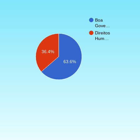
Boa
Gove…
Direitos
Hum…
36.4%
63.6%