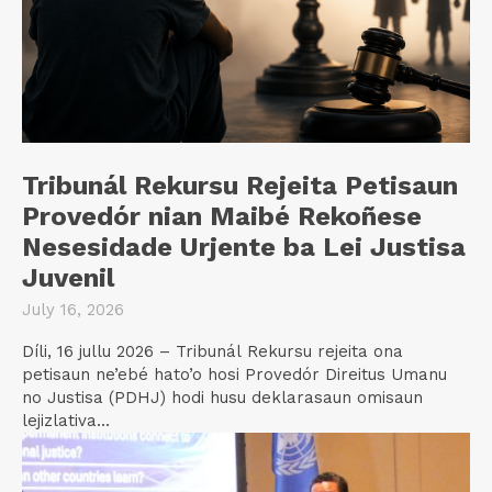
Tribunál Rekursu Rejeita Petisaun
Provedór nian Maibé Rekoñese
Nesesidade Urjente ba Lei Justisa
Juvenil
July 16, 2026
Díli, 16 jullu 2026 – Tribunál Rekursu rejeita ona
petisaun ne’ebé hato’o hosi Provedór Direitus Umanu
no Justisa (PDHJ) hodi husu deklarasaun omisaun
lejizlativa...