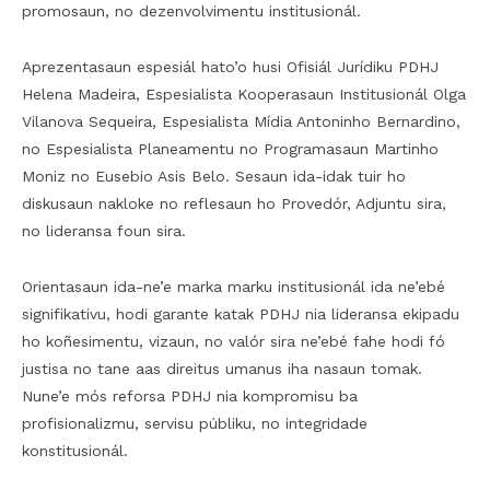
promosaun, no dezenvolvimentu institusionál.
Aprezentasaun espesiál hato’o husi Ofisiál Jurídiku PDHJ
Helena Madeira, Espesialista Kooperasaun Institusionál Olga
Vilanova Sequeira, Espesialista Mídia Antoninho Bernardino,
no Espesialista Planeamentu no Programasaun Martinho
Moniz no Eusebio Asis Belo. Sesaun ida-idak tuir ho
diskusaun nakloke no reflesaun ho Provedór, Adjuntu sira,
no lideransa foun sira.
Orientasaun ida-ne’e marka marku institusionál ida ne’ebé
signifikativu, hodi garante katak PDHJ nia lideransa ekipadu
ho koñesimentu, vizaun, no valór sira ne’ebé fahe hodi fó
justisa no tane aas direitus umanus iha nasaun tomak.
Nune’e mós reforsa PDHJ nia kompromisu ba
profisionalizmu, servisu públiku, no integridade
konstitusionál.