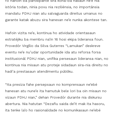
fó hanoin ba partisipante sira kona-ba nasaun ne’e nia
istória todan, ninia povu nia reziliénsia, no importánsia
mandatu PDHJ nian atu salvaguarda direitus umanus no
garante katak abuzu sira hanesan ne’e nunka akontese tan.
Hafoin vizita ne’e, kontinua ho atividade orientasaun
estratéjiku ba membru na’in 16 hosi ekipa lideransa foun.
Provedór Virgílio da Silva Guterres “Lamukan” deskreve
eventu ne’e nu’udar oportunidade ida atu reforsa forsa
institusionál PDHJ nian, unifika persesaun lideransa nian, no
kontinua nia misaun atu proteje sidadaun sira-nia direitu no
hadi’a prestasaun atendimentu públiku.
“Ita presiza fahe persepsaun no komprensaun ne’ebé
hanesan atu nune’e ita hamutuk bele lori ba oin misaun no
vizaun PDHJ nian,” dehan Provedór durante nia diskursu
abertura. Nia hatutan “Dezafiu saida de’it mak ita hasoru,
ita tenke la’o ho rasionalidade no komunikasaun ne’ebé