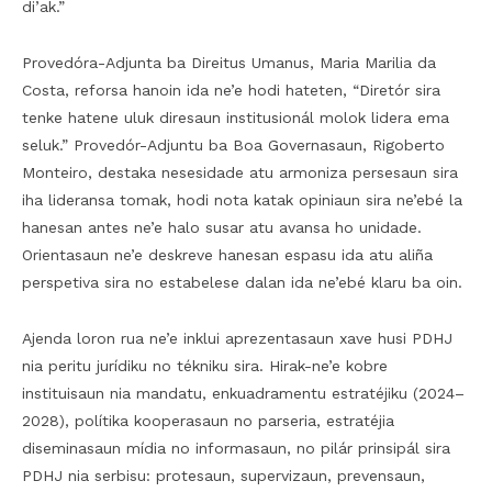
di’ak.”
Provedóra-Adjunta ba Direitus Umanus, Maria Marilia da
Costa, reforsa hanoin ida ne’e hodi hateten, “Diretór sira
tenke hatene uluk diresaun institusionál molok lidera ema
seluk.” Provedór-Adjuntu ba Boa Governasaun, Rigoberto
Monteiro, destaka nesesidade atu armoniza persesaun sira
iha lideransa tomak, hodi nota katak opiniaun sira ne’ebé la
hanesan antes ne’e halo susar atu avansa ho unidade.
Orientasaun ne’e deskreve hanesan espasu ida atu aliña
perspetiva sira no estabelese dalan ida ne’ebé klaru ba oin.
Ajenda loron rua ne’e inklui aprezentasaun xave husi PDHJ
nia peritu jurídiku no tékniku sira. Hirak-ne’e kobre
instituisaun nia mandatu, enkuadramentu estratéjiku (2024–
2028), polítika kooperasaun no parseria, estratéjia
diseminasaun mídia no informasaun, no pilár prinsipál sira
PDHJ nia serbisu: protesaun, supervizaun, prevensaun,