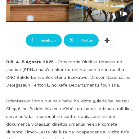
Facebook
Twitter
Dili, 4–5 Agostu 2025
–
Provedoria Direitus Umanus no
Justisa (PDHJ) hala’o enkontru orientasaun loron rua iha
CNC Balide ba nia Sekretáriu Ezekutivu, Diretór Nasionál no
Delegasaun Teritoriál no Xefe Departamentu foun sira.
Orientasaun loron rua ne’e hahú ho vizita guiada ba Muzeu
Chega! iha Balide. Muzeu ne’ebé tau iha eis-prizaun polítika,
serve nu’udar memoriál no sentru edukasaun ne’ebé
dokumenta violasaun direitus umanus ne’ebé komete
durante Timor-Leste nia luta ba independénsia. Vizita ne’e