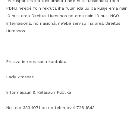
Partispantes iha treinamentu ne’e husi funsionariu foun
PDHJ ne’ebé foin rekruta iha fulan ida liu ba kuaje ema nain
10 husi area Direitus Humanos no ema nain 10 husi NGO
Internasionál no nasionál ne’ebé servisu iha area Direitus
Humanos.
Presiza informasaun kontaktu
Lady ximenes
Informasaun & Relasaun Públika
No telp 333 1071 ou no telemovel 726 1843