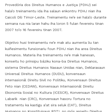
Provedória dos Direitus Humanos e Justiça (PDHJ) sei
hala’o treinamentu ida iha salaun enkontru PDHJ nian iha
Caicoli Dili Timor-Leste. Treinamentu ne’e sei hala’o durante
semana rua nia laran hahu iha loron 5 fulan fevereiru tinan
2007 to’o 16 fevereiru tinan 2007.
Objetivo husi treinamentu ne’e mak atu aumenta liu tan
kuiñesimentu funsionariu foun PDHJ nian iha area Direitus
Humanos. Materia iha treinamentu ne’e mak hanesan,
konseitu ho prinsipu báziku kona-ba Direitus Humanos,
sistema Direitus Humanos Nasaun Unidas nian, Deklarasaun
Universal Direitus Humanos (DUDU), konvensaun
internasionál Direitu Sivil no Politiku, Konvensaun Direitus
Feto nian (CEDAW), Konvensaun Internasionál Direitu
Ekonomia Sosial no Kultura (ICESCR), Konvensaun Direitus
Labarik nian (CRC), Konvensaun hasoru Tortura no
tratamentu ka kastigu a’at sira seluk (CAT), Direitus
Humanos no Konstituisaun RDTL no mós aspeitu Direitus