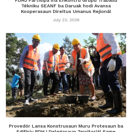
PDHJ Partisipa iha Enkontru Grupu Traballu
Tékniku SEANF ba Daruak hodi Avansa
Kooperasaun Direitus Umanus Rejionál
July 23, 2026
Provedór Lansa Konstrusaun Muru Protesaun ba
Edifísiu PDHJ Delegasaun Territoriál Same