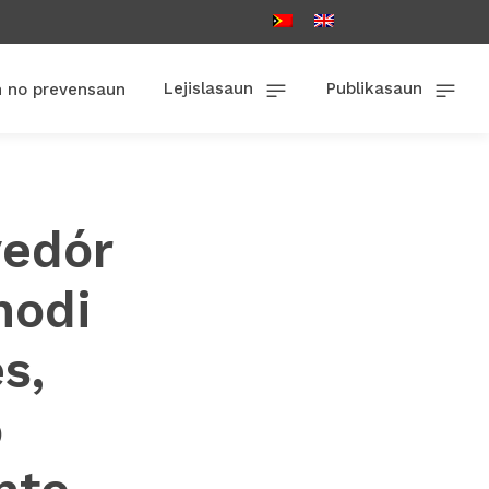
Lejislasaun
Publikasaun
n no prevensaun
vedór
hodi
s,
o