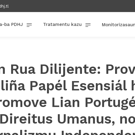
hj.tl
a-ba PDHJ
Tratamentu kazu
Monitorizasau
n Rua Dilijente: Pro
liña Papél Esensiál 
romove Lian Portugé
Direitus Umanus, n