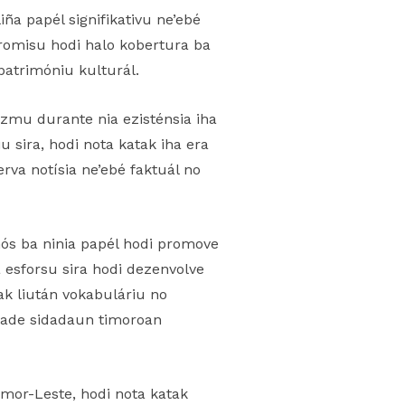
iña papél signifikativu ne’ebé
promisu hodi halo kobertura ba
patrimóniu kulturál.
izmu durante nia ezisténsia iha
 sira, hodi nota katak iha era
rva notísia ne’ebé faktuál no
é mós ba ninia papél hodi promove
a esforsu sira hodi dezenvolve
’ak liután vokabuláriu no
lidade sidadaun timoroan
mor-Leste, hodi nota katak