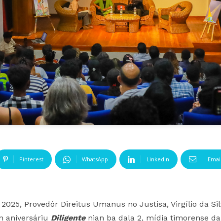
Pinterest
WhatsApp
Linkedin
Emai
 2025, Provedór Direitus Umanus no Justisa, Virgílio da Si
n aniversáriu
Diligente
nian ba dala 2, mídia timorense d