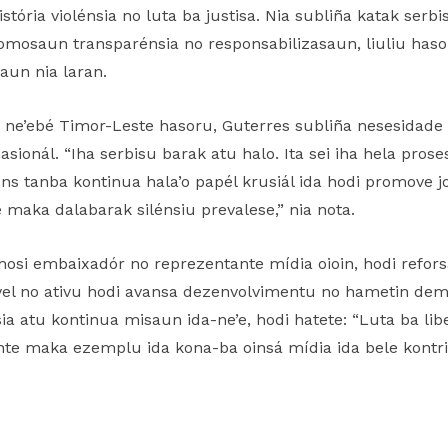
istória violénsia no luta ba justisa. Nia subliña katak serb
romosaun transparénsia no responsabilizasaun, liuliu hasor
aun nia laran.
 ne’ebé Timor-Leste hasoru, Guterres subliña nesesidade 
sionál. “Iha serbisu barak atu halo. Ita sei iha hela pros
éns tanba kontinua hala’o papél krusiál ida hodi promove
é maka dalabarak silénsiu prevalese,” nia nota.
hosi embaixadór no reprezentante mídia oioin, hodi refors
l no ativu hodi avansa dezenvolvimentu no hametin demo
ia atu kontinua misaun ida-ne’e, hodi hatete: “Luta ba li
te maka ezemplu ida kona-ba oinsá mídia ida bele kontri