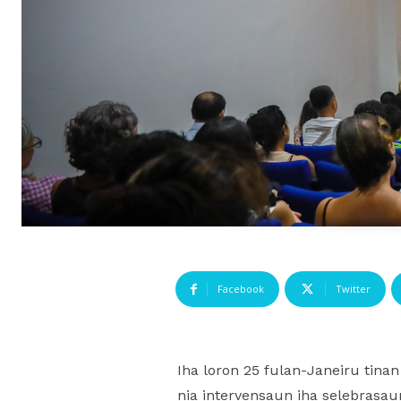
Facebook
Twitter
Iha loron 25 fulan-Janeiru tinan
nia intervensaun iha selebrasau