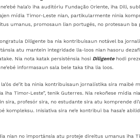
e’ebé hala’o iha auditóriu Fundação Oriente, iha Dili, subl
aizajen mídia Timor-Leste nian, partikularmente ninia kom
eitus umanus, promosaun lian portugés, no protesaun ba 
ongratula Diligente ba nia kontribuisaun notável ba jornal
nsia atu mantein integridade lia-loos nian hasoru dezafiu
 atake. Nia nota katak persisténsia hosi
Diligente
hodi preze
ne’ebé informasaun sala bele taka tiha lia loos.
l la’ós de’it ba ninia kontribuisaun jornalístika sira maib
ia iha Timor-Leste”, tenik Guterres. Nia rekoñese mídia ni
’in sira, profesór sira, no estudante sira atu komprende di
bé kompleksu. Inisiativa sira ne’e kontribui ba hasa’e abi
a nian no importánsia atu proteje direitus umanus iha Ti