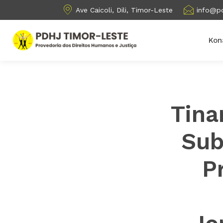
Ave Caicoli, Dili, Timor-Leste
info@pd
Kon
Tina
Sub
P