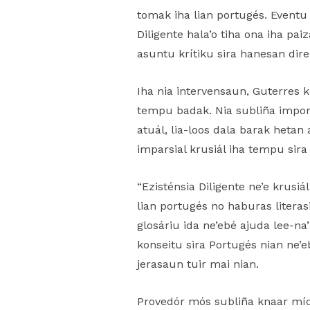
tomak iha lian portugés. Eventu n
Diligente hala’o tiha ona iha p
asuntu krítiku sira hanesan dir
Iha nia intervensaun, Guterres k
tempu badak. Nia subliña importá
atuál, lia-loos dala barak hetan
imparsial krusiál iha tempu sira 
“Ezisténsia Diligente ne’e krusiá
lian portugés no haburas literas
glosáriu ida ne’ebé ajuda lee-na
konseitu sira Portugés nian ne’e
jerasaun tuir mai nian.
Provedór mós subliña knaar mídi