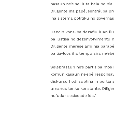
nasaun ne’e sei luta hela ho nia 
Diligente iha papél sentrál ba p
iha sistema polítiku no governas
Hanoin kona-ba dezafiu luan liu
ba justisa no dezenvolvimentu na
Diligente merese ami nia parab
ba lia-loos iha tempu sira ne’eb
Selebrasaun ne’e partisipa mós 
komunikasaun ne’ebé responsave
diskursu hodi subliña importáns
umanus tenke konstante. Diligen
nu’udar sosiedade ida.”