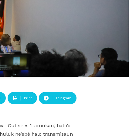
l
Print
Telegram
lva Guterres ‘Lamukan’, hato’o
ahuluk ne’ebé halo transmisaun