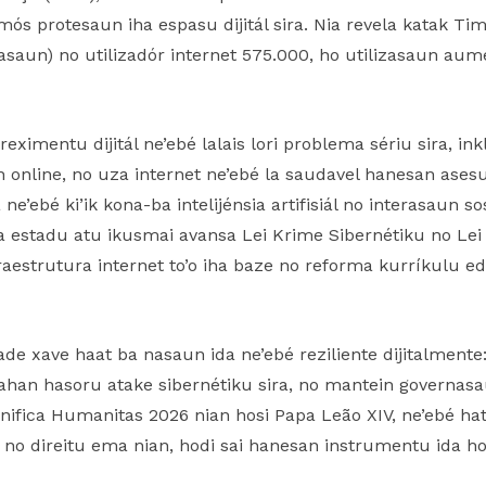
mós protesaun iha espasu dijitál sira. Nia revela katak Tim
asaun) no utilizadór internet 575.000, ho utilizasaun aumen
eximentu dijitál ne’ebé lalais lori problema sériu sira, in
 online, no uza internet ne’ebé la saudavel hanesan asesu 
e’ebé ki’ik kona-ba intelijénsia artifisiál no interasaun s
a estadu atu ikusmai avansa Lei Krime Sibernétiku no Le
raestrutura internet to’o iha baze no reforma kurríkulu e
e xave haat ba nasaun ida ne’ebé reziliente dijitalmente:
ahan hasoru atake sibernétiku sira, no mantein governasau
ifica Humanitas 2026 nian hosi Papa Leão XIV, ne’ebé hatete
e no direitu ema nian, hodi sai hanesan instrumentu ida h