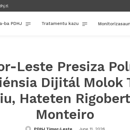
hj.tl
a-ba PDHJ
Tratamentu kazu
Monitorizasau
r-Leste Presiza Pol
iénsia Dijitál Molok
iu, Hateten Rigober
Monteiro
PDHJ Timor-Leste
June 11, 2026