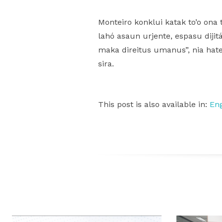
Monteiro konklui katak to’o ona 
lahó asaun urjente, espasu dijitá
maka direitus umanus”, nia hat
sira.
This post is also available in:
Eng