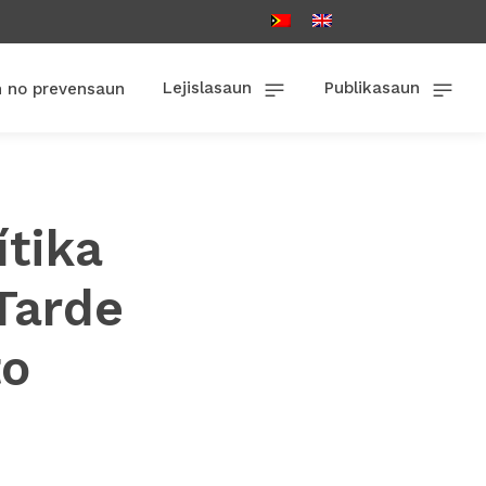
Lejislasaun
Publikasaun
n no prevensaun
ítika
 Tarde
to