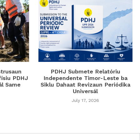
strusaun
PDHJ Submete Relatóriu
físiu PDHJ
Independente Timor-Leste ba
iál Same
Siklu Dahaat Revizaun Periódika
Universál
July 17, 2026