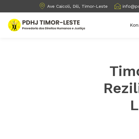
Ave Caicoli, Dili, Timor-Leste
info@pd
Kon
Timo
Rezil
L