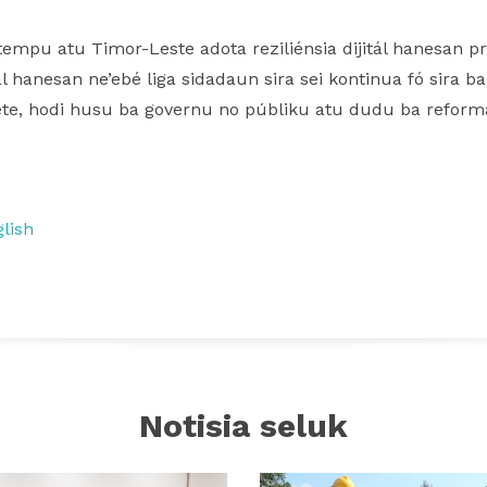
tempu atu Timor-Leste adota reziliénsia dijitál hanesan pr
l hanesan ne’ebé liga sidadaun sira sei kontinua fó sira ba p
ete, hodi husu ba governu no públiku atu dudu ba reforma
lish
Notisia seluk