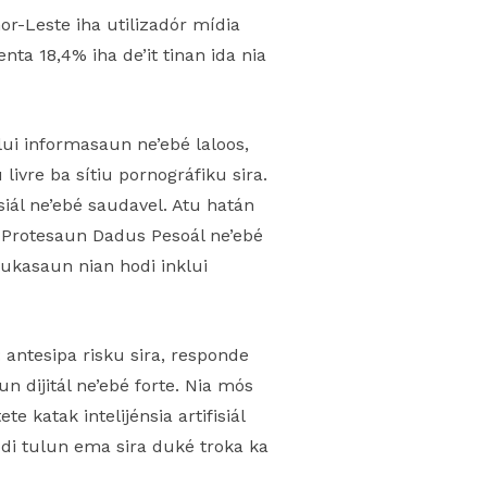
or-Leste iha utilizadór mídia
ta 18,4% iha de’it tinan ida nia
klui informasaun ne’ebé laloos,
livre ba sítiu pornográfiku sira.
osiál ne’ebé saudavel. Atu hatán
i Protesaun Dadus Pesoál ne’ebé
dukasaun nian hodi inklui
 antesipa risku sira, responde
n dijitál ne’ebé forte. Nia mós
 katak intelijénsia artifisiál
odi tulun ema sira duké troka ka