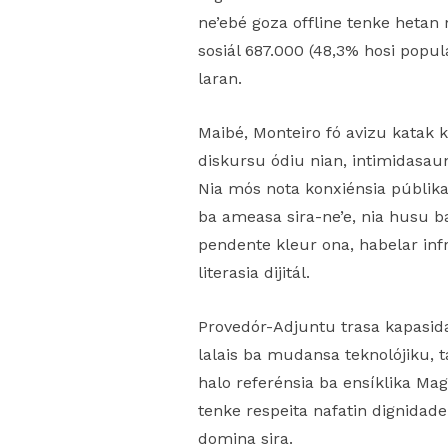
ne’ebé goza offline tenke hetan 
sosiál 687.000 (48,3% hosi popul
laran.
Maibé, Monteiro fó avizu katak kr
diskursu ódiu nian, intimidasaun
Nia mós nota konxiénsia públika n
ba ameasa sira-ne’e, nia husu b
pendente kleur ona, habelar inf
literasia dijitál.
Provedór-Adjuntu trasa kapasidad
lalais ba mudansa teknolójiku, t
halo referénsia ba ensíklika Magn
tenke respeita nafatin dignidad
domina sira.