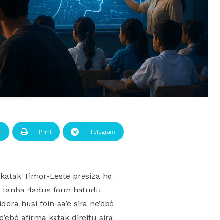
l
Print
Telegram
 katak Timor-Leste presiza ho
ine, tanba dadus foun hatudu
dera husi foin-sa’e sira ne’ebé
ebé afirma katak direitu sira