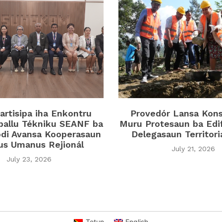
rtisipa iha Enkontru
Provedór Lansa Kon
ballu Tékniku SEANF ba
Muru Protesaun ba Edi
di Avansa Kooperasaun
Delegasaun Territor
tus Umanus Rejionál
July 21, 2026
July 23, 2026
Tetun
English