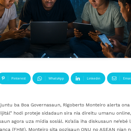
Pinterest
WhatsApp
Linkedin
Emai
juntu ba Boa Governasaun, Rigoberto Monteiro alerta ona
a dijitál” hodi proteje sidadaun sira nia direitu umanu onl
un agora uza mídia sosiál. Ko’alia iha diskusaun ne’ebé li
ança (FHM), Monteiro sita pozisaun ONU no ASEAN nian ne’