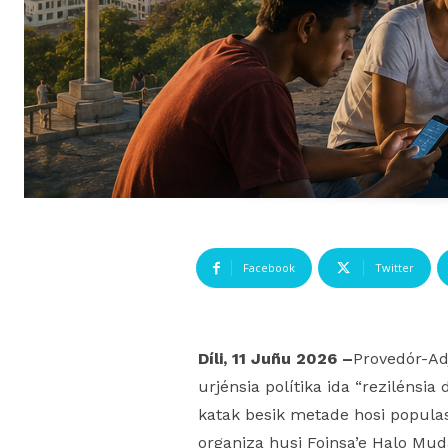
Facebook
Twitter
Díli, 11 Juñu 2026 –
Provedór-Ad
urjénsia polítika ida “rezilénsi
katak besik metade hosi populasa
organiza husi Foinsa’e Halo Mud