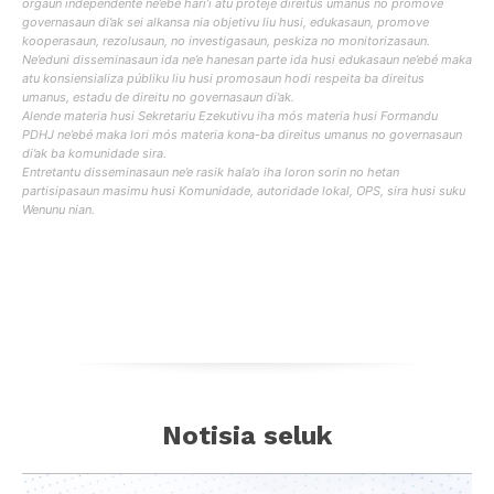
orgaun independente ne’ebé hari’i atu proteje direitus umanus no promove
governasaun di’ak sei alkansa nia objetivu liu husi, edukasaun, promove
kooperasaun, rezolusaun, no investigasaun, peskiza no monitorizasaun.
Ne’eduni disseminasaun ida ne’e hanesan parte ida husi edukasaun ne’ebé maka
atu konsiensializa públiku liu husi promosaun hodi respeita ba direitus
umanus, estadu de direitu no governasaun di’ak.
Alende materia husi Sekretariu Ezekutivu iha mós materia husi Formandu
PDHJ ne’ebé maka lori mós materia kona-ba direitus umanus no governasaun
di’ak ba komunidade sira.
Entretantu disseminasaun ne’e rasik hala’o iha loron sorin no hetan
partisipasaun masimu husi Komunidade, autoridade lokal, OPS, sira husi suku
Wenunu nian.
Notisia seluk