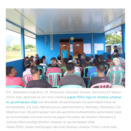
Dili: Sekretariu Ezekutivu, Sr. Ambrosio Graciano Soares, iha loron,22 Março
2024, halo abertura no lori mós materia
papel PDHJ liga ho direitus umanus
no governasaun di’ak
iha atividade disseminasaun ba autoridade lokal no
komunidade, iha Suku Wenunu postu administrativu, Metinaru, Munisipiu Dili.
Objetivu husi disseminasaun ne’e atu aumenta koñesementu autoridade lokal
no komunidade sira nian kona-ba papel Provedor de Direitos Humanos e
Justiça inklui proteje direitus umanus no governasaun di’ak.
Tanba PDHJ nudár instituisaun nasionál direitus umanus Timor-Leste nian,