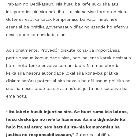
Paixaun no Dedikasaun. Nia husu ba xefe suku sira atu
integra prinsípiu sira ne’e iha sira-nia servisu loroloron nian.
Guterres esplika katak kompromisu ba valór hirak ne’e
esensiál ba prátika governasaun di’ak no atende ho efetivu
nesesidade komunidade nian.
Adisionalmente, Provedór diskute kona-ba importánsia
partisipasaun komunidade nian, hodi salienta katak desizaun
hotu-hotu tenke envolve komunidade. Nia mós aborda
keixa sira hasoru autoridade lokál sira kona-ba prátika
diskriminatóriu potensiál sira bazeia ba afiliasaun polítika no
subliña nesesidade ba servisu ne’ebé justu no ekuitativu ba
ema hotu.
“Ita labele husik injustisa sira. Se buat ruma la’o laloos,
husu deskulpa no ne’e la hamenus ita nia dignidade ka
halo ita sai atan; ne’e hatudu ita-nia kompromisu ba
justisa no responsabilizasaun,”
Guterres subliña.