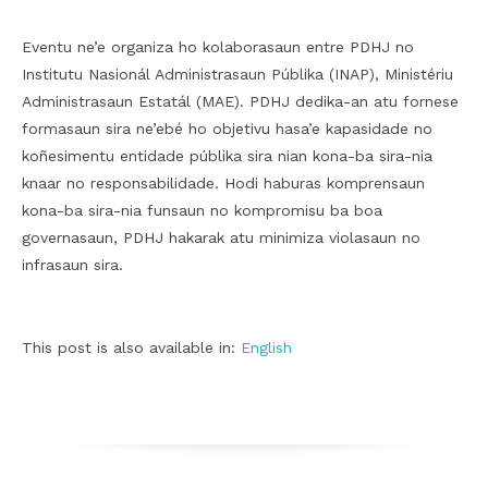
Eventu ne’e organiza ho kolaborasaun entre PDHJ no
Institutu Nasionál Administrasaun Públika (INAP), Ministériu
Administrasaun Estatál (MAE). PDHJ dedika-an atu fornese
formasaun sira ne’ebé ho objetivu hasa’e kapasidade no
koñesimentu entidade públika sira nian kona-ba sira-nia
knaar no responsabilidade. Hodi haburas komprensaun
kona-ba sira-nia funsaun no kompromisu ba boa
governasaun, PDHJ hakarak atu minimiza violasaun no
infrasaun sira.
This post is also available in:
English