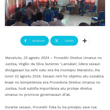
Facebook
Twitter
Manatuto, 23 agostu 2024
– Provedór Direitus Umanus no
Justisa, Virgílio da Silva Guterres ‘Lamukan’, lidera sesaun
divulgasaun ba xefe suku sira iha munisípiu Manatuto, iha
loron 23 agostu 2024. Sesaun ne’e ho objetivu atu sosializa
knaar no kompeténsia sira Provedoria Direitus Umanus no
Justisa, hodi subliña importánsia atu proteje direitus
umanus no promove governasaun di’ak.
Durante sesaun, Provedór foka liu ba prinsípiu xave rua: