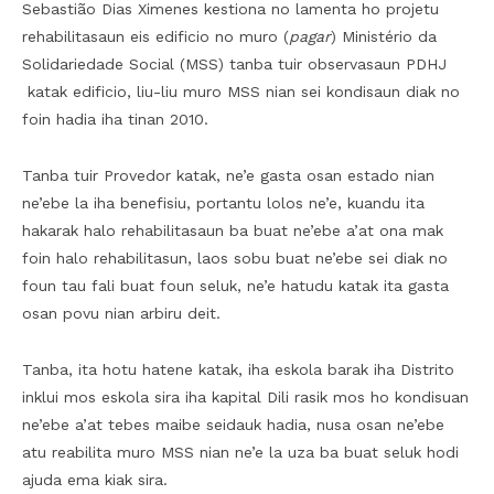
Sebastião Dias Ximenes kestiona no lamenta ho projetu
rehabilitasaun eis edificio no muro (
pagar
) Ministério da
Solidariedade Social (MSS) tanba tuir observasaun PDHJ
katak edificio, liu-liu muro MSS nian sei kondisaun diak no
foin hadia iha tinan 2010.
Tanba tuir Provedor katak, ne’e gasta osan estado nian
ne’ebe la iha benefisiu, portantu lolos ne’e, kuandu ita
hakarak halo rehabilitasaun ba buat ne’ebe a’at ona mak
foin halo rehabilitasun, laos sobu buat ne’ebe sei diak no
foun tau fali buat foun seluk, ne’e hatudu katak ita gasta
osan povu nian arbiru deit.
Tanba, ita hotu hatene katak, iha eskola barak iha Distrito
inklui mos eskola sira iha kapital Dili rasik mos ho kondisuan
ne’ebe a’at tebes maibe seidauk hadia, nusa osan ne’ebe
atu reabilita muro MSS nian ne’e la uza ba buat seluk hodi
ajuda ema kiak sira.