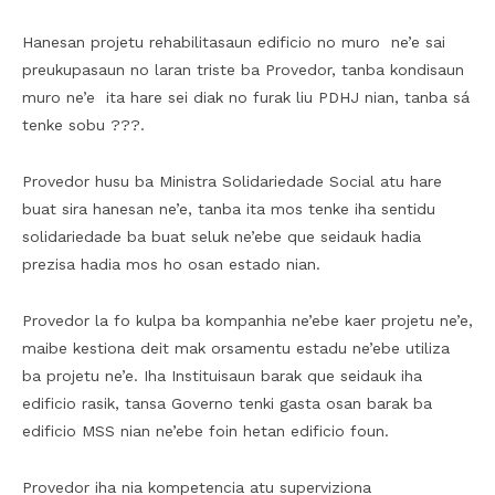
Hanesan projetu rehabilitasaun edificio no muro ne’e sai
preukupasaun no laran triste ba Provedor, tanba kondisaun
muro ne’e ita hare sei diak no furak liu PDHJ nian, tanba sá
tenke sobu ???.
Provedor husu ba Ministra Solidariedade Social atu hare
buat sira hanesan ne’e, tanba ita mos tenke iha sentidu
solidariedade ba buat seluk ne’ebe que seidauk hadia
prezisa hadia mos ho osan estado nian.
Provedor la fo kulpa ba kompanhia ne’ebe kaer projetu ne’e,
maibe kestiona deit mak orsamentu estadu ne’ebe utiliza
ba projetu ne’e. Iha Instituisaun barak que seidauk iha
edificio rasik, tansa Governo tenki gasta osan barak ba
edificio MSS nian ne’ebe foin hetan edificio foun.
Provedor iha nia kompetencia atu superviziona