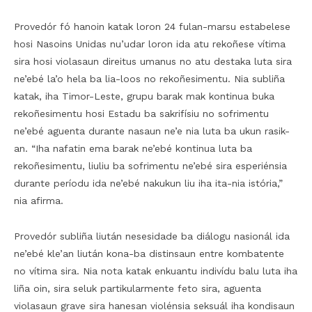
Provedór fó hanoin katak loron 24 fulan-marsu estabelese
hosi Nasoins Unidas nu’udar loron ida atu rekoñese vítima
sira hosi violasaun direitus umanus no atu destaka luta sira
ne’ebé la’o hela ba lia-loos no rekoñesimentu. Nia subliña
katak, iha Timor-Leste, grupu barak mak kontinua buka
rekoñesimentu hosi Estadu ba sakrifísiu no sofrimentu
ne’ebé aguenta durante nasaun ne’e nia luta ba ukun rasik-
an. “Iha nafatin ema barak ne’ebé kontinua luta ba
rekoñesimentu, liuliu ba sofrimentu ne’ebé sira esperiénsia
durante períodu ida ne’ebé nakukun liu iha ita-nia istória,”
nia afirma.
Provedór subliña liután nesesidade ba diálogu nasionál ida
ne’ebé kle’an liután kona-ba distinsaun entre kombatente
no vítima sira. Nia nota katak enkuantu indivídu balu luta iha
liña oin, sira seluk partikularmente feto sira, aguenta
violasaun grave sira hanesan violénsia seksuál iha kondisaun