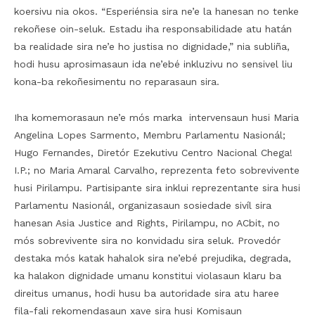
koersivu nia okos. “Esperiénsia sira ne’e la hanesan no tenke
rekoñese oin-seluk. Estadu iha responsabilidade atu hatán
ba realidade sira ne’e ho justisa no dignidade,” nia subliña,
hodi husu aprosimasaun ida ne’ebé inkluzivu no sensivel liu
kona-ba rekoñesimentu no reparasaun sira.
Iha komemorasaun ne’e mós marka intervensaun husi Maria
Angelina Lopes Sarmento, Membru Parlamentu Nasionál;
Hugo Fernandes, Diretór Ezekutivu Centro Nacional Chega!
I.P.; no Maria Amaral Carvalho, reprezenta feto sobrevivente
husi Pirilampu. Partisipante sira inklui reprezentante sira husi
Parlamentu Nasionál, organizasaun sosiedade sivíl sira
hanesan Asia Justice and Rights, Pirilampu, no ACbit, no
mós sobrevivente sira no konvidadu sira seluk. Provedór
destaka mós katak hahalok sira ne’ebé prejudika, degrada,
ka halakon dignidade umanu konstitui violasaun klaru ba
direitus umanus, hodi husu ba autoridade sira atu haree
fila-fali rekomendasaun xave sira husi Komisaun