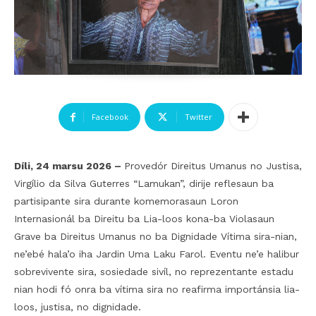
Facebook
Twitter
Díli, 24 marsu 2026 –
Provedór Direitus Umanus no Justisa,
Virgílio da Silva Guterres “Lamukan”, dirije reflesaun ba
partisipante sira durante komemorasaun Loron
Internasionál ba Direitu ba Lia-loos kona-ba Violasaun
Grave ba Direitus Umanus no ba Dignidade Vítima sira-nian,
ne’ebé hala’o iha Jardin Uma Laku Farol. Eventu ne’e halibur
sobrevivente sira, sosiedade sivíl, no reprezentante estadu
nian hodi fó onra ba vítima sira no reafirma importánsia lia-
loos, justisa, no dignidade.