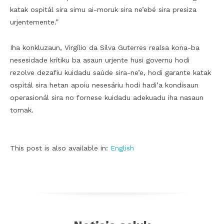
katak ospitál sira simu ai-moruk sira ne’ebé sira presiza
urjentemente.”
Iha konkluzaun, Virgílio da Silva Guterres realsa kona-ba
nesesidade krítiku ba asaun urjente husi governu hodi
rezolve dezafiu kuidadu saúde sira-ne’e, hodi garante katak
ospitál sira hetan apoiu nesesáriu hodi hadi’a kondisaun
operasionál sira no fornese kuidadu adekuadu iha nasaun
tomak.
This post is also available in:
English