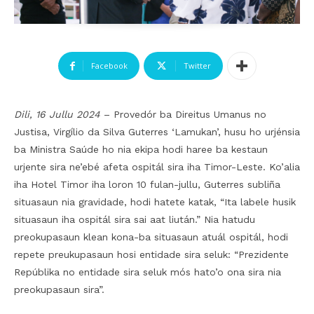
Facebook
Twitter
Dili, 16 Jullu 2024
– Provedór ba Direitus Umanus no
Justisa, Virgílio da Silva Guterres ‘Lamukan’, husu ho urjénsia
ba Ministra Saúde ho nia ekipa hodi haree ba kestaun
urjente sira ne’ebé afeta ospitál sira iha Timor-Leste. Ko’alia
iha Hotel Timor iha loron 10 fulan-jullu, Guterres subliña
situasaun nia gravidade, hodi hatete katak, “Ita labele husik
situasaun iha ospitál sira sai aat liután.” Nia hatudu
preokupasaun klean kona-ba situasaun atuál ospitál, hodi
repete preukupasaun hosi entidade sira seluk: “Prezidente
Repúblika no entidade sira seluk mós hato’o ona sira nia
preokupasaun sira”.