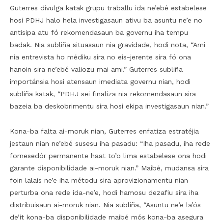
Guterres divulga katak grupu traballu ida ne’ebé estabelese
hosi PDHJ halo hela investigasaun ativu ba asuntu ne’e no
antisipa atu fó rekomendasaun ba governu iha tempu
badak. Nia subliña situasaun nia gravidade, hodi nota, “Ami
nia entrevista ho médiku sira no eis-jerente sira fó ona
hanoin sira ne’ebé valiozu mai ami.” Guterres subliña
importánsia hosi atensaun imediata governu nian, hodi
subliña katak, “PDHJ sei finaliza nia rekomendasaun sira
bazeia ba deskobrimentu sira hosi ekipa investigasaun nian.”
Kona-ba falta ai-moruk nian, Guterres enfatiza estratéjia
jestaun nian ne’ebé susesu iha pasadu: “Iha pasadu, iha rede
fornesedór permanente haat to’o lima estabelese ona hodi
garante disponibilidade ai-moruk nian.” Maibé, mudansa sira
foin lalais ne’e iha métodu sira aprovizionamentu nian
perturba ona rede ida-ne’e, hodi hamosu dezafiu sira iha
distribuisaun ai-moruk nian. Nia subliña, “Asuntu ne’e la’ós
de’it kona-ba disponibilidade maibé mós kona-ba asegura