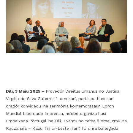
Facebook
Twitter
Pinterest
Dili, 3 Maiu 2025 –
Provedór Direitus Umanus no Justisa,
Virgílio da Silva Guterres ‘Lamukan’, partisipa hanesan
oradór konvidadu iha serimónia komemorasaun Loron
Mundiál Liberdade Imprensa, ne’ebé organiza husi
Embaixada Portugal iha Dili. Eventu ho tema “Jornalizmu ba
Kauza sira – Kazu Timor-Leste nian”, fó onra ba legadu