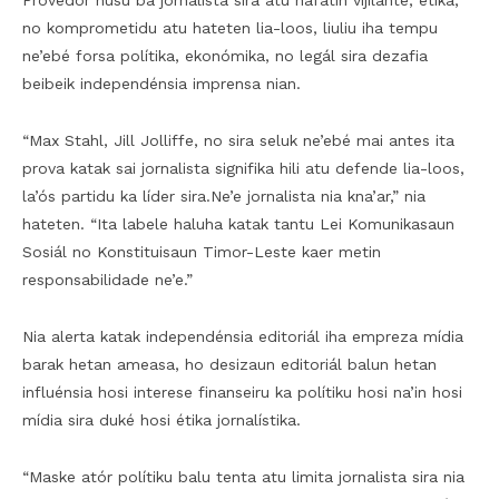
Provedór husu ba jornalista sira atu nafatin vijilante, étika,
no komprometidu atu hateten lia-loos, liuliu iha tempu
ne’ebé forsa polítika, ekonómika, no legál sira dezafia
beibeik independénsia imprensa nian.
“Max Stahl, Jill Jolliffe, no sira seluk ne’ebé mai antes ita
prova katak sai jornalista signifika hili atu defende lia-loos,
la’ós partidu ka líder sira.Ne’e jornalista nia kna’ar,” nia
hateten. “Ita labele haluha katak tantu Lei Komunikasaun
Sosiál no Konstituisaun Timor-Leste kaer metin
responsabilidade ne’e.”
Nia alerta katak independénsia editoriál iha empreza mídia
barak hetan ameasa, ho desizaun editoriál balun hetan
influénsia hosi interese finanseiru ka polítiku hosi na’in hosi
mídia sira duké hosi étika jornalístika.
“Maske atór polítiku balu tenta atu limita jornalista sira nia