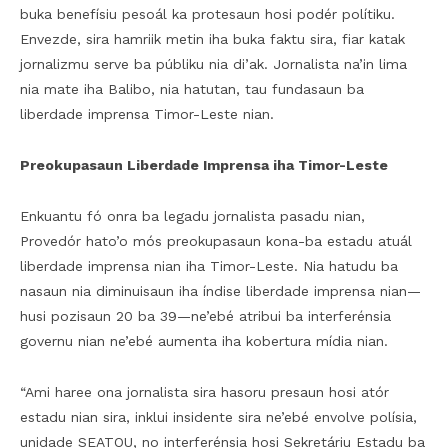
buka benefísiu pesoál ka protesaun hosi podér polítiku.
Envezde, sira hamriik metin iha buka faktu sira, fiar katak
jornalizmu serve ba públiku nia di’ak. Jornalista na’in lima
nia mate iha Balibo, nia hatutan, tau fundasaun ba
liberdade imprensa Timor-Leste nian.
Preokupasaun Liberdade Imprensa iha Timor-Leste
Enkuantu fó onra ba legadu jornalista pasadu nian,
Provedór hato’o mós preokupasaun kona-ba estadu atuál
liberdade imprensa nian iha Timor-Leste. Nia hatudu ba
nasaun nia diminuisaun iha índise liberdade imprensa nian—
husi pozisaun 20 ba 39—ne’ebé atribui ba interferénsia
governu nian ne’ebé aumenta iha kobertura mídia nian.
“Ami haree ona jornalista sira hasoru presaun hosi atór
estadu nian sira, inklui insidente sira ne’ebé envolve polísia,
unidade SEATOU, no interferénsia hosi Sekretáriu Estadu ba