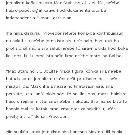
jornalista koñesidu sira Max Stahl no Jill Jolliffe, ne’ebé
hala’o papél signifikativu hodi dokumenta luta ba
independénsia Timor-Leste nian.
Iha ninia diskursu, Provedór reflete kona-ba kontribuisaun
no sakrifísiu ne’ebé jornalista sira ne’e halo, hamutuk ho
profisionál mídia sira seluk ne’ebé fó sira-nia vida hodi buka
lia-loos, liuliu jornalista na’in lima ne’ebé mate iha Balibo.
“Max Stahl no Jill Jolliffe maka figura ikónika sira ne’ebé
hatudu katak jornalizmu la’ós de’it profisaun ida – ne’e
misaun ida. Maski iha ameasa no limitasaun sira, sira
persiste, uza kanál oioin hodi fó sai lia-loos, maski bainhira
hasoru rejime militár sira ne’ebé maka’as. Sira nia serbisu fó
hanoin mai ita katak jornalizmu presiza sakrifísiu, la’ós
priviléjiu sira,” dehan Provedór..
Nia subliña katak jornalista sira hanesan Max no Jill nunka