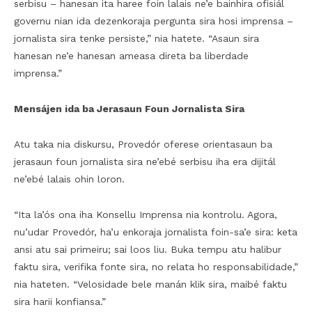
serbisu – hanesan ita haree foin lalais ne’e bainhira ofisiál
governu nian ida dezenkoraja pergunta sira hosi imprensa –
jornalista sira tenke persiste,” nia hatete. “Asaun sira
hanesan ne’e hanesan ameasa direta ba liberdade
imprensa.”
Mensájen ida ba Jerasaun Foun Jornalista Sira
Atu taka nia diskursu, Provedór oferese orientasaun ba
jerasaun foun jornalista sira ne’ebé serbisu iha era dijitál
ne’ebé lalais ohin loron.
“Ita la’ós ona iha Konsellu Imprensa nia kontrolu. Agora,
nu’udar Provedór, ha’u enkoraja jornalista foin-sa’e sira: keta
ansi atu sai primeiru; sai loos liu. Buka tempu atu halibur
faktu sira, verifika fonte sira, no relata ho responsabilidade,”
nia hateten. “Velosidade bele manán klik sira, maibé faktu
sira harii konfiansa.”