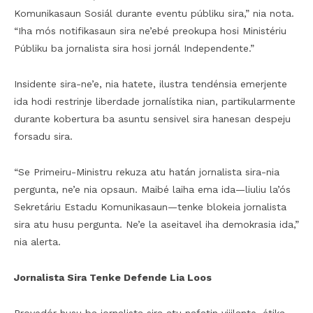
Komunikasaun Sosiál durante eventu públiku sira,” nia nota.
“Iha mós notifikasaun sira ne’ebé preokupa hosi Ministériu
Públiku ba jornalista sira hosi jornál Independente.”
Insidente sira-ne’e, nia hatete, ilustra tendénsia emerjente
ida hodi restrinje liberdade jornalístika nian, partikularmente
durante kobertura ba asuntu sensivel sira hanesan despeju
forsadu sira.
“Se Primeiru-Ministru rekuza atu hatán jornalista sira-nia
pergunta, ne’e nia opsaun. Maibé laiha ema ida—liuliu la’ós
Sekretáriu Estadu Komunikasaun—tenke blokeia jornalista
sira atu husu pergunta. Ne’e la aseitavel iha demokrasia ida,”
nia alerta.
Jornalista Sira Tenke Defende Lia Loos