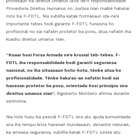
protesaun ba direitus umanus la’os de’it responsabilidade
Provedoria Direitus Humanus no Justisa nian maibé habelar
mós ba F-FDTL. Nia subliña katak formasaun ida-ne’e
importante tebes hodi garante F-FDTL funsiona ho
profisionál no sai nafatin protetór ba povu, atua nafatin iha
kuadru direitus umanus nian.
“Knaar hosi Forsa Armada ne’e krusial teb-tebes. F-
FDTL iha responsabilidade hodi garanti seguransa
nasional, no iha situasaun hotu-hotu, ténke atua ho
profisionalidade. Ténke haka’as-an nafatin hodi sai
hanesan protetor ba povu, orientadu hosi prinsípiu sira
direitus umanus nian”,
Rigoberto Monteiro afirma durante
serimónia.
Nia mós husu ba pesoál F-FDTL sira atu ajuda komunidade
sira iha tempu krize hanesan inundasaun, dezastre naturais,
ka ameasa seguransa, subliña katak F-FDTL eziste atu