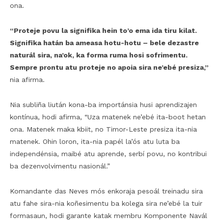
ona.
“Proteje povu la signifika hein to’o ema ida tiru kilat.
Signifika hatán ba ameasa hotu-hotu – bele dezastre
naturál sira, na’ok, ka forma ruma hosi sofrimentu.
Sempre prontu atu proteje no apoia sira ne’ebé presiza,”
nia afirma.
Nia subliña liután kona-ba importánsia husi aprendizajen
kontínua, hodi afirma, “Uza matenek ne’ebé ita-boot hetan
ona. Matenek maka kbiit, no Timor-Leste presiza ita-nia
matenek. Ohin loron, ita-nia papél la’ós atu luta ba
independénsia, maibé atu aprende, serbí povu, no kontribui
ba dezenvolvimentu nasionál.”
Komandante das Neves mós enkoraja pesoál treinadu sira
atu fahe sira-nia koñesimentu ba kolega sira ne’ebé la tuir
formasaun, hodi garante katak membru Komponente Navál