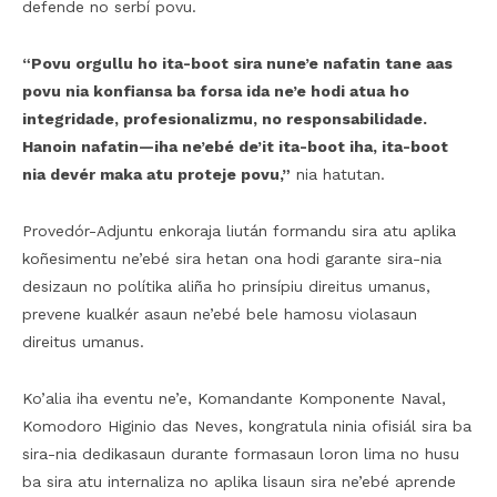
defende no serbí povu.
“Povu orgullu ho ita-boot sira nune’e nafatin tane aas
povu nia konfiansa ba forsa ida ne’e hodi atua ho
integridade, profesionalizmu, no responsabilidade.
Hanoin nafatin—iha ne’ebé de’it ita-boot iha, ita-boot
nia devér maka atu proteje povu,”
nia hatutan.
Provedór-Adjuntu enkoraja liután formandu sira atu aplika
koñesimentu ne’ebé sira hetan ona hodi garante sira-nia
desizaun no polítika aliña ho prinsípiu direitus umanus,
prevene kualkér asaun ne’ebé bele hamosu violasaun
direitus umanus.
Ko’alia iha eventu ne’e, Komandante Komponente Naval,
Komodoro Higinio das Neves, kongratula ninia ofisiál sira ba
sira-nia dedikasaun durante formasaun loron lima no husu
ba sira atu internaliza no aplika lisaun sira ne’ebé aprende