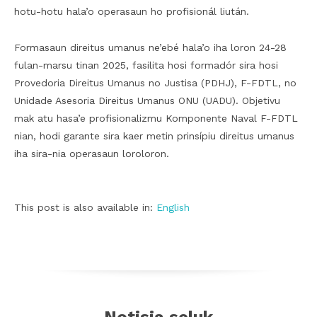
hotu-hotu hala’o operasaun ho profisionál liután.
Formasaun direitus umanus ne’ebé hala’o iha loron 24-28
fulan-marsu tinan 2025, fasilita hosi formadór sira hosi
Provedoria Direitus Umanus no Justisa (PDHJ), F-FDTL, no
Unidade Asesoria Direitus Umanus ONU (UADU). Objetivu
mak atu hasa’e profisionalizmu Komponente Naval F-FDTL
nian, hodi garante sira kaer metin prinsípiu direitus umanus
iha sira-nia operasaun loroloron.
This post is also available in:
English