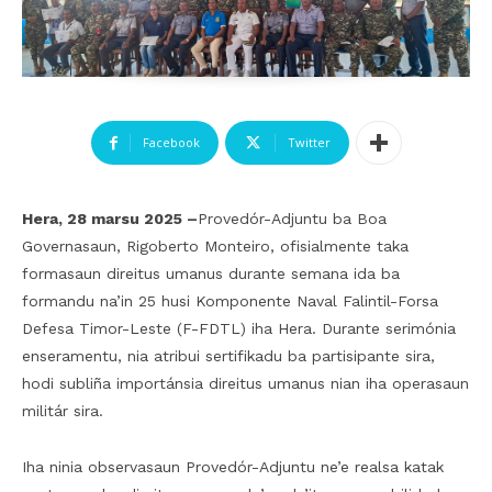
Facebook
Twitter
Hera, 28 marsu 2025 –
Provedór-Adjuntu ba Boa
Governasaun, Rigoberto Monteiro, ofisialmente taka
formasaun direitus umanus durante semana ida ba
formandu na’in 25 husi Komponente Naval Falintil-Forsa
Defesa Timor-Leste (F-FDTL) iha Hera. Durante serimónia
enseramentu, nia atribui sertifikadu ba partisipante sira,
hodi subliña importánsia direitus umanus nian iha operasaun
militár sira.
Iha ninia observasaun Provedór-Adjuntu ne’e realsa katak