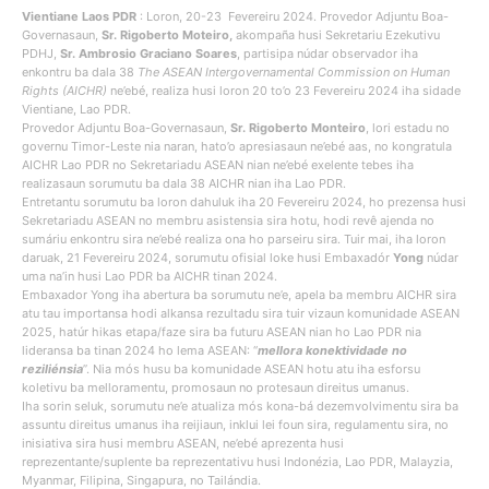
Vientiane Laos PDR
: Loron, 20-23 Fevereiru 2024. Provedor Adjuntu Boa-
Governasaun,
Sr. Rigoberto Moteiro,
akompaña husi Sekretariu Ezekutivu
PDHJ,
Sr. Ambrosio Graciano Soares
, partisipa núdar observador iha
enkontru ba dala 38
The ASEAN Intergovernamental Commission on Human
Rights (AICHR)
ne’ebé, realiza husi loron 20 to’o 23 Fevereiru 2024 iha sidade
Vientiane, Lao PDR.
Provedor Adjuntu Boa-Governasaun,
Sr. Rigoberto Monteiro
, lori estadu no
governu Timor-Leste nia naran, hato’o apresiasaun ne’ebé aas, no kongratula
AICHR Lao PDR no Sekretariadu ASEAN nian ne’ebé exelente tebes iha
realizasaun sorumutu ba dala 38 AICHR nian iha Lao PDR.
Entretantu sorumutu ba loron dahuluk iha 20 Fevereiru 2024, ho prezensa husi
Sekretariadu ASEAN no membru asistensia sira hotu, hodi revê ajenda no
sumáriu enkontru sira ne’ebé realiza ona ho parseiru sira. Tuir mai, iha loron
daruak, 21 Fevereiru 2024, sorumutu ofisial loke husi Embaxadór
Yong
núdar
uma na’in husi Lao PDR ba AICHR tinan 2024.
Embaxador Yong iha abertura ba sorumutu ne’e, apela ba membru AICHR sira
atu tau importansa hodi alkansa rezultadu sira tuir vizaun komunidade ASEAN
2025, hatúr hikas etapa/faze sira ba futuru ASEAN nian ho Lao PDR nia
lideransa ba tinan 2024 ho lema ASEAN: “
mellora konektividade no
reziliénsia
”. Nia mós husu ba komunidade ASEAN hotu atu iha esforsu
koletivu ba melloramentu, promosaun no protesaun direitus umanus.
Iha sorin seluk, sorumutu ne’e atualiza mós kona-bá dezemvolvimentu sira ba
assuntu direitus umanus iha reijiaun, inklui lei foun sira, regulamentu sira, no
inisiativa sira husi membru ASEAN, ne’ebé aprezenta husi
reprezentante/suplente ba reprezentativu husi Indonézia, Lao PDR, Malayzia,
Myanmar, Filipina, Singapura, no Tailándia.