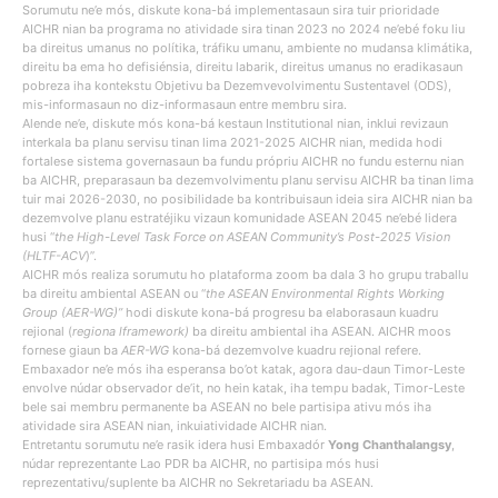
Sorumutu ne’e mós, diskute kona-bá implementasaun sira tuir prioridade
AICHR nian ba programa no atividade sira tinan 2023 no 2024 ne’ebé foku liu
ba direitus umanus no polítika, tráfiku umanu, ambiente no mudansa klimátika,
direitu ba ema ho defisiénsia, direitu labarik, direitus umanus no eradikasaun
pobreza iha kontekstu Objetivu ba Dezemvevolvimentu Sustentavel (ODS),
mis-informasaun no diz-informasaun entre membru sira.
Alende ne’e, diskute mós kona-bá kestaun Institutional nian, inklui revizaun
interkala ba planu servisu tinan lima 2021-2025 AICHR nian, medida hodi
fortalese sistema governasaun ba fundu própriu AICHR no fundu esternu nian
ba AICHR, preparasaun ba dezemvolvimentu planu servisu AICHR ba tinan lima
tuir mai 2026-2030, no posibilidade ba kontribuisaun ideia sira AICHR nian ba
dezemvolve planu estratéjiku vizaun komunidade ASEAN 2045 ne’ebé lidera
husi “
the High-Level Task Force on ASEAN Community’s Post-2025 Vision
(HLTF-ACV
)”.
AICHR mós realiza sorumutu ho plataforma zoom ba dala 3 ho grupu traballu
ba direitu ambiental ASEAN ou “
the ASEAN Environmental Rights Working
Group (AER-WG)”
hodi diskute kona-bá progresu ba elaborasaun kuadru
rejional (
regiona lframework)
ba direitu ambiental iha ASEAN. AICHR moos
fornese giaun ba
AER-WG
kona-bá dezemvolve kuadru rejional refere.
Embaxador ne’e mós iha esperansa bo’ot katak, agora dau-daun Timor-Leste
envolve núdar observador de’it, no hein katak, iha tempu badak, Timor-Leste
bele sai membru permanente ba ASEAN no bele partisipa ativu mós iha
atividade sira ASEAN nian, inkuiatividade AICHR nian.
Entretantu sorumutu ne’e rasik idera husi Embaxadór
Yong Chanthalangsy
,
núdar reprezentante Lao PDR ba AICHR, no partisipa mós husi
reprezentativu/suplente ba AICHR no Sekretariadu ba ASEAN.