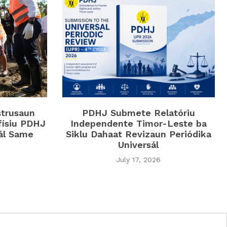
strusaun
PDHJ Submete Relatóriu
físiu PDHJ
Independente Timor-Leste ba
iál Same
Siklu Dahaat Revizaun Periódika
Universál
July 17, 2026