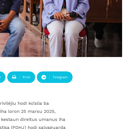
l
Print
Telegram
iléjiu hodi ko’alia ba
 iha loron 25 marsu 2025,
a kestaun direitus umanus iha
stisa (PDHJ) hodi salvaguarda