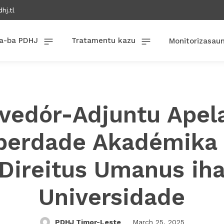
hj.tl
a-ba PDHJ
Tratamentu kazu
Monitorizasau
vedór-Adjuntu Apel
berdade Akadémika
Direitus Umanus ih
Universidade
PDHJ Timor-Leste
March 25, 2025