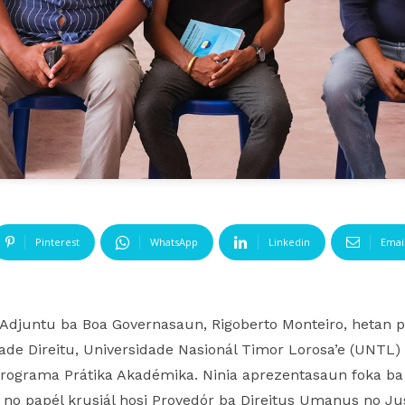
Pinterest
WhatsApp
Linkedin
Emai
Adjuntu ba Boa Governasaun, Rigoberto Monteiro, hetan priv
ade Direitu, Universidade Nasionál Timor Lorosa’e (UNTL)
 programa Prátika Akadémika. Ninia aprezentasaun foka b
n no papél krusiál hosi Provedór ba Direitus Umanus no Ju