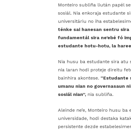
Monteiro subliña liután papél se
sosiál. Nia enkoraja estudante 
universitáriu no iha estabelesi
ténke sai hanesan sentru sira
fundamentál sira ne’ebé fó im
estudante hotu-hotu, la haree b
Nia husu ba estudante sira atu 
nia laran hodi proteje direitu f
bainhira akontese.
“Estudante s
umanu nian no governasaun nia
sosiál nian”,
nia subliña.
Aleinde ne’e, Monteiro husu ba 
universidade, hodi destaka kata
persistente dezde estabelesimen