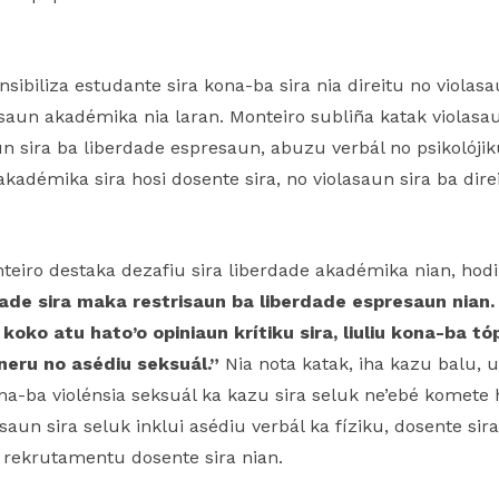
nsibiliza estudante sira kona-ba sira nia direitu no viola
uisaun akadémika nia laran. Monteiro subliña katak viola
aun sira ba liberdade espresaun, abuzu verbál no psikolójik
akadémika sira hosi dosente sira, no violasaun sira ba dir
eiro destaka dezafiu sira liberdade akadémika nian, hod
idade sira maka restrisaun ba liberdade espresaun nian
koko atu hato’o opiniaun krítiku sira, liuliu kona-ba tó
neru no asédiu seksuál.”
Nia nota katak, iha kazu balu, u
na-ba violénsia seksuál ka kazu sira seluk ne’ebé komete
aun sira seluk inklui asédiu verbál ka fíziku, dosente sir
 rekrutamentu dosente sira nian.