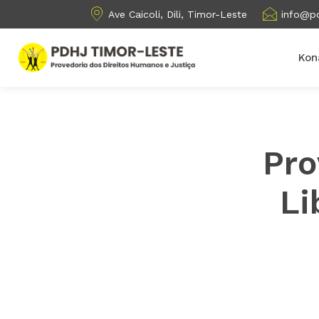
Ave Caicoli, Dili, Timor-Leste
info@pd
Kon
Pro
Li