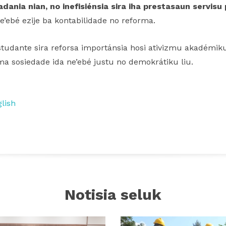
nia nian, no inefisiénsia sira iha prestasaun servisu 
e’ebé ezije ba kontabilidade no reforma.
tudante sira reforsa importánsia hosi ativizmu akadémiku,
rma sosiedade ida ne’ebé justu no demokrátiku liu.
lish
Notisia seluk