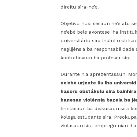
direitu sira-ne’e.
Objetivu husi sesaun ne’e atu se
ne’ebé bele akontese iha instit
universitáriu sira inklui restris
neglijénsia ba responsabilidade 
kontratasaun ba profesór sira.
Durante nia aprezentasaun, Mont
ne’ebé urjente liu iha univers
hasoru obstákulu sira bainhira 
hanesan violénsia bazeia ba jé
limitasaun ba diskusaun sira ko
kolega estudante sira. Preokupas
violasaun sira empregu nian iha