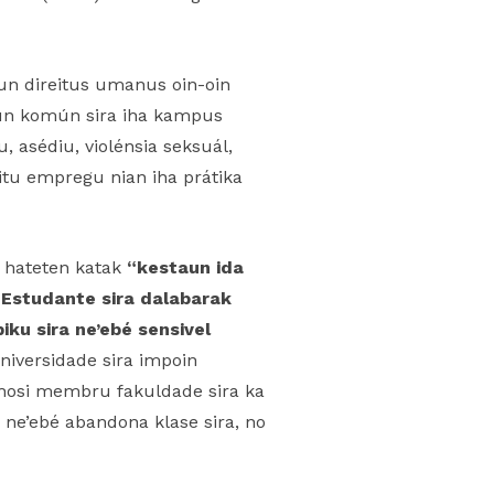
saun direitus umanus oin-oin
saun komún sira iha kampus
u, asédiu, violénsia seksuál,
eitu empregu nian iha prátika
i hateten katak
“kestaun ida
. Estudante sira dalabarak
piku sira ne’ebé sensivel
niversidade sira impoin
 hosi membru fakuldade sira ka
a ne’ebé abandona klase sira, no