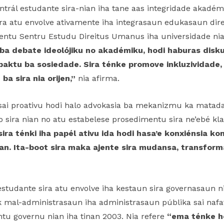
ntrál estudante sira-nian iha tane aas integridade akadém
sira atu envolve ativamente iha integrasaun edukasaun di
mentu Sentru Estudu Direitus Umanus iha universidade nia
 ba debate ideolójiku no akadémiku, hodi haburas disk
paktu ba sosiedade. Sira ténke promove inkluzividade, 
a sira nia orijen,”
nia afirma.
sai proativu hodi halo advokasia ba mekanizmu ka matadal
eto sira nian no atu estabelese prosedimentu sira ne’ebé kl
ira ténki iha papél ativu ida hodi hasa’e konxiénsia ko
n. Ita-boot sira maka ajente sira mudansa, transform
estudante sira atu envolve iha kestaun sira governasaun ni
k mal-administrasaun iha administrasaun públika sai nafa
tu governu nian iha tinan 2003. Nia refere
“ema ténke hei