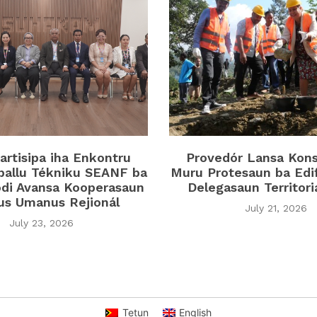
rtisipa iha Enkontru
Provedór Lansa Kon
ballu Tékniku SEANF ba
Muru Protesaun ba Edi
di Avansa Kooperasaun
Delegasaun Territor
tus Umanus Rejionál
July 21, 2026
July 23, 2026
Tetun
English