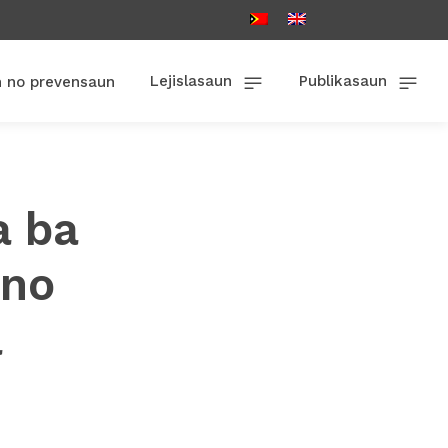
Lejislasaun
Publikasaun
n no prevensaun
a ba
 no
a