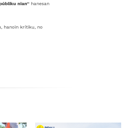
públiku nian”
hanesan
 hanoin krítiku, no