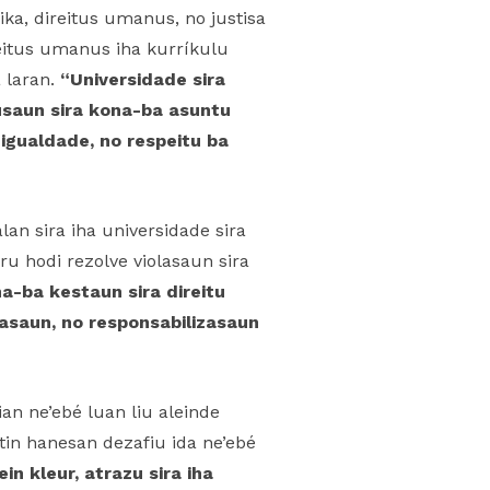
ika, direitus umanus, no justisa
reitus umanus iha kurríkulu
 laran.
“Universidade sira
usaun sira kona-ba asuntu
igualdade, no respeitu ba
an sira iha universidade sira
aru hodi rezolve violasaun sira
na-ba kestaun sira direitu
asaun, no responsabilizasaun
an ne’ebé luan liu aleinde
tin hanesan dezafiu ida ne’ebé
n kleur, atrazu sira iha