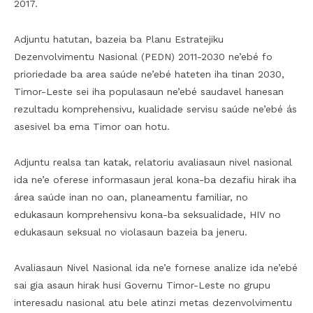
2017.
Adjuntu hatutan, bazeia ba Planu Estratejiku
Dezenvolvimentu Nasional (PEDN) 2011-2030 ne’ebé fo
prioriedade ba area saúde ne’ebé hateten iha tinan 2030,
Timor-Leste sei iha populasaun ne’ebé saudavel hanesan
rezultadu komprehensivu, kualidade servisu saúde ne’ebé ás
asesivel ba ema Timor oan hotu.
Adjuntu realsa tan katak, relatoriu avaliasaun nivel nasional
ida ne’e oferese informasaun jeral kona-ba dezafiu hirak iha
área saúde inan no oan, planeamentu familiar, no
edukasaun komprehensivu kona-ba seksualidade, HIV no
edukasaun seksual no violasaun bazeia ba jeneru.
Avaliasaun Nivel Nasional ida ne’e fornese analize ida ne’ebé
sai gia asaun hirak husi Governu Timor-Leste no grupu
interesadu nasional atu bele atinzi metas dezenvolvimentu