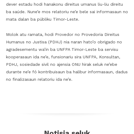
dever estadu hodi hanakonu direitus umanus liu-liu direitu
ba saúde. Nune’e mos relatoriu ne’e bele sai informasaun no
mata dalan ba públiku Timor-Leste.
Molok atu ramata, hodi Provedor no Provedoria Direitus
Humanus no Justisa (PDHJ) nia naran hato’o obrigado no
agradesementu wa’in ba UNFPA Timor-Leste ba servisu
kooperasaun ida ne’e, funsionariu sira UNFPA, Konsultan,
PDHJ, sosiedade sivil no ajensia ONU hirak seluk ne’ebe
durante ne’e fó kontribuisaun ba halibur informasaun, dadus
no finalizasaun relatoriu ida ne’e.
Notisia seluk