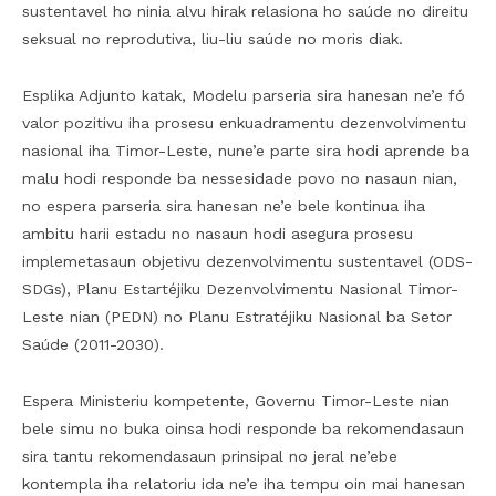
sustentavel ho ninia alvu hirak relasiona ho saúde no direitu
seksual no reprodutiva, liu-liu saúde no moris diak.
Esplika Adjunto katak, Modelu parseria sira hanesan ne’e fó
valor pozitivu iha prosesu enkuadramentu dezenvolvimentu
nasional iha Timor-Leste, nune’e parte sira hodi aprende ba
malu hodi responde ba nessesidade povo no nasaun nian,
no espera parseria sira hanesan ne’e bele kontinua iha
ambitu harii estadu no nasaun hodi asegura prosesu
implemetasaun objetivu dezenvolvimentu sustentavel (ODS-
SDGs), Planu Estartéjiku Dezenvolvimentu Nasional Timor-
Leste nian (PEDN) no Planu Estratéjiku Nasional ba Setor
Saúde (2011-2030).
Espera Ministeriu kompetente, Governu Timor-Leste nian
bele simu no buka oinsa hodi responde ba rekomendasaun
sira tantu rekomendasaun prinsipal no jeral ne’ebe
kontempla iha relatoriu ida ne’e iha tempu oin mai hanesan