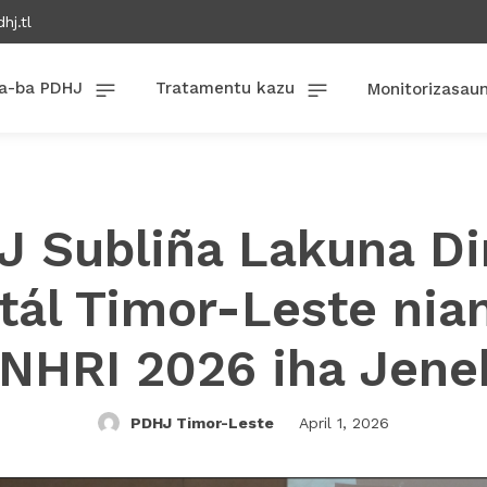
hj.tl
a-ba PDHJ
Tratamentu kazu
Monitorizasau
 Subliña Lakuna Di
itál Timor-Leste nia
NHRI 2026 iha Jene
PDHJ Timor-Leste
April 1, 2026