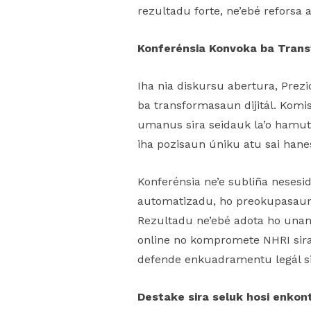
rezultadu forte, ne’ebé reforsa a
Konferénsia Konvoka ba Transf
Iha nia diskursu abertura, Pre
ba transformasaun dijitál. Komi
umanus sira seidauk la’o hamutuk
iha pozisaun úniku atu sai hane
Konferénsia ne’e subliña nesesi
automatizadu, ho preokupasaun p
Rezultadu ne’ebé adota ho unan
online no kompromete NHRI sira 
defende enkuadramentu legál sir
Destake sira seluk hosi enkon