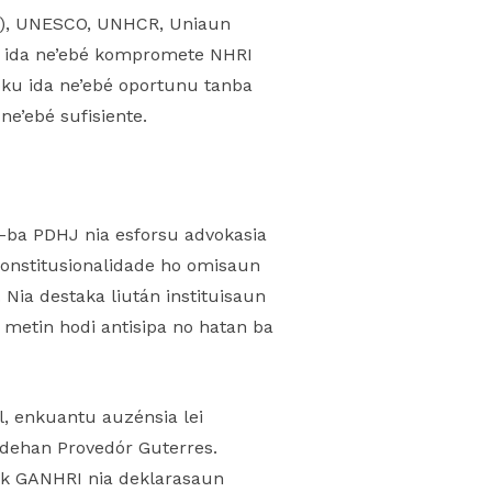
D), UNESCO, UNHCR, Uniaun
du ida ne’ebé kompromete NHRI
foku ida ne’ebé oportunu tanba
 ne’ebé sufisiente.
a-ba PDHJ nia esforsu advokasia
konstitusionalidade ho omisaun
Nia destaka liután instituisaun
é metin hodi antisipa no hatan ba
l, enkuantu auzénsia lei
” dehan Provedór Guterres.
ok GANHRI nia deklarasaun