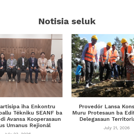
Notisia seluk
rtisipa iha Enkontru
Provedór Lansa Kon
ballu Tékniku SEANF ba
Muru Protesaun ba Edi
di Avansa Kooperasaun
Delegasaun Territor
tus Umanus Rejionál
July 21, 2026