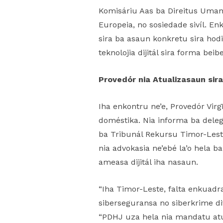
Komisáriu Aas ba Direitus Um
Europeia, no sosiedade sivíl. 
sira ba asaun konkretu sira hod
teknolojia dijitál sira forma bei
Provedór nia Atualizasaun sira
Iha enkontru ne’e, Provedór Vir
doméstika. Nia informa ba dele
ba Tribunál Rekursu Timor-Leste
nia advokasia ne’ebé la’o hela b
ameasa dijitál iha nasaun.
“Iha Timor-Leste, falta enkuadr
siberseguransa no siberkrime dif
“PDHJ uza hela nia mandatu atu