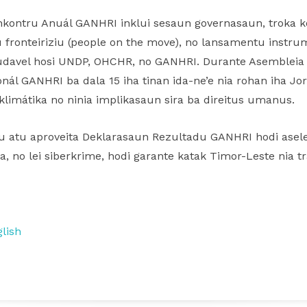
 Enkontru Anuál GANHRI inklui sesaun governasaun, troka 
 fronteiriziu (people on the move), no lansamentu instr
audavel hosi UNDP, OHCHR, no GANHRI. Durante Asembleia
onál GANHRI ba dala 15 iha tinan ida-ne’e nia rohan iha Jo
klimátika no ninia implikasaun sira ba direitus umanus.
atu aproveita Deklarasaun Rezultadu GANHRI hodi asele
, no lei siberkrime, hodi garante katak Timor-Leste nia t
lish