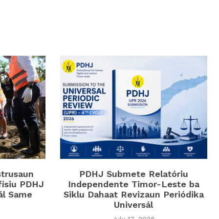
strusaun
PDHJ Submete Relatóriu
físiu PDHJ
Independente Timor-Leste ba
iál Same
Siklu Dahaat Revizaun Periódika
Universál