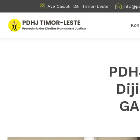
Ave Caicoli, Dili, Timor-Leste
info@pd
Kon
PDHJ
Dij
GA