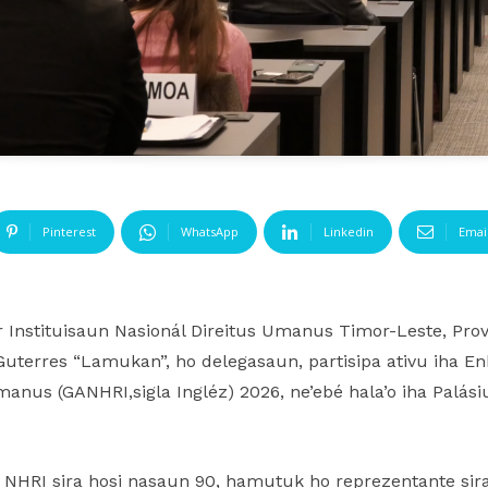
Pinterest
WhatsApp
Linkedin
Emai
 Instituisaun Nasionál Direitus Umanus Timor-Leste, Pro
a Guterres “Lamukan”, ho delegasaun, partisipa ativu iha E
manus (GANHRI,sigla Ingléz) 2026, ne’ebé hala’o iha Palás
r NHRI sira hosi nasaun 90, hamutuk ho reprezentante sir