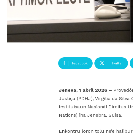
Facebook
Twitter
Jeneva, 1 abríl 2026 –
Provedór
Justiça (PDHJ), Virgilio da Silv
Instituisaun Nasionál Direitus U
Nations) iha Jenebra, Suisa.
Enkontru loron tolu ne’e halibu