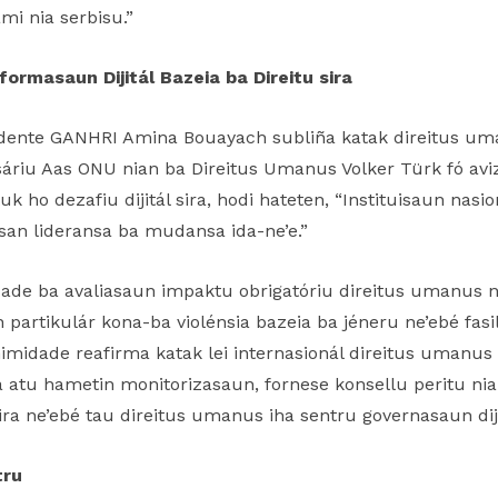
mi nia serbisu.”
ormasaun Dijitál Bazeia ba Direitu sira
zidente GANHRI Amina Bouayach subliña katak direitus u
sáriu Aas ONU nian ba Direitus Umanus Volker Türk fó avi
 ho dezafiu dijitál sira, hodi hateten, “Instituisaun nasi
san lideransa ba mudansa ida-ne’e.”
dade ba avaliasaun impaktu obrigatóriu direitus umanus ni
artikulár kona-ba violénsia bazeia ba jéneru ne’ebé fasili
imidade reafirma katak lei internasionál direitus umanu
atu hametin monitorizasaun, fornese konsellu peritu nian 
a ne’ebé tau direitus umanus iha sentru governasaun diji
tru