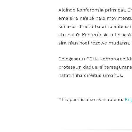
Aleinde konferénsia prinsipál,
ema sira ne’ebé halo movimentu
kona-ba direitu ba ambiente s
atu hala’o Konferénsia Internasi
sira nian hodi rezolve mudansa 
Delegasaun PDHJ komprometidu 
protesaun dadus, siberseguransa
nafatin iha direitus umanus.
This post is also available in:
Eng