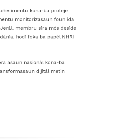
koñesimentu kona-ba proteje
umentu monitorizasaun foun ida
 Jerál, membru sira mós deside
rdánia, hodi foka ba papél NHRI
ra asaun nasionál kona-ba
ransformasaun dijitál metin