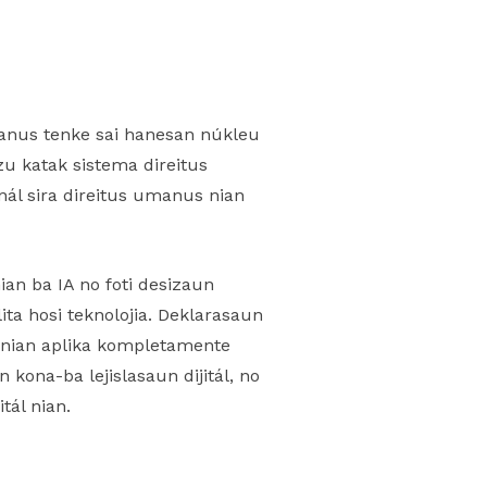
manus tenke sai hanesan núkleu
zu katak sistema direitus
onál sira direitus umanus nian
an ba IA no foti desizaun
ta hosi teknolojia. Deklarasaun
s nian aplika kompletamente
kona-ba lejislasaun dijitál, no
tál nian.