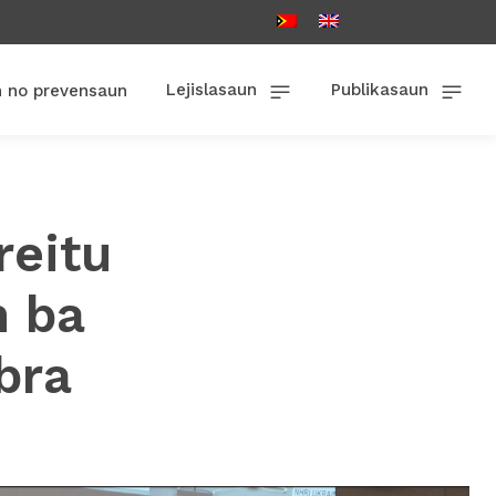
Lejislasaun
Publikasaun
n no prevensaun
reitu
n ba
bra