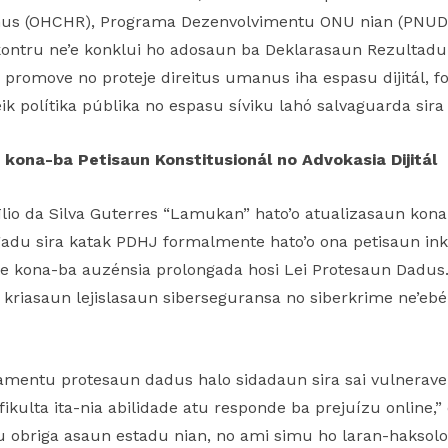
anus (OHCHR), Programa Dezenvolvimentu ONU nian (PNU
Enkontru ne’e konklui ho adosaun ba Deklarasaun Rezulta
i promove no proteje direitus umanus iha espasu dijitál, 
beik polítika públika no espasu síviku lahó salvaguarda sira
 kona-ba Petisaun Konstitusionál no Advokasia Dijitál
gīlio da Silva Guterres “Lamukan” hato’o atualizasaun kon
gadu sira katak PDHJ formalmente hato’o ona petisaun in
 kona-ba auzénsia prolongada hosi Lei Protesaun Dadus. 
a kriasaun lejislasaun siberseguransa no siberkrime ne’eb
amentu protesaun dadus halo sidadaun sira sai vulnerave
ikulta ita-nia abilidade atu responde ba prejuízu online,
 obriga asaun estadu nian, no ami simu ho laran-haksol