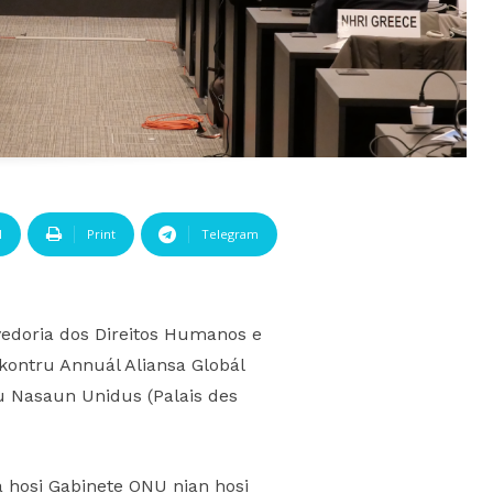
l
Print
Telegram
vedoria dos Direitos Humanos e
nkontru Annuál Aliansa Globál
iu Nasaun Unidus (Palais des
a hosi Gabinete ONU nian hosi