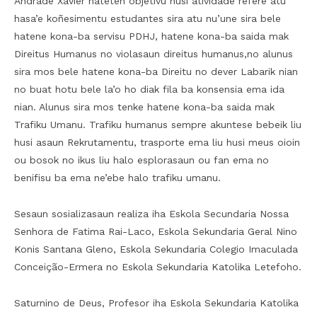
Andrade Xavier hateten objetivu husi atividade refere atu
hasa’e koñesimentu estudantes sira atu nu’une sira bele
hatene kona-ba servisu PDHJ, hatene kona-ba saida mak
Direitus Humanus no violasaun direitus humanus,no alunus
sira mos bele hatene kona-ba Direitu no dever Labarik nian
no buat hotu bele la’o ho diak fila ba konsensia ema ida
nian. Alunus sira mos tenke hatene kona-ba saida mak
Trafiku Umanu. Trafiku humanus sempre akuntese bebeik liu
husi asaun Rekrutamentu, trasporte ema liu husi meus oioin
ou bosok no ikus liu halo esplorasaun ou fan ema no
benifisu ba ema ne’ebe halo trafiku umanu.
Sesaun sosializasaun realiza iha Eskola Secundaria Nossa
Senhora de Fatima Rai-Laco, Eskola Sekundaria Geral Nino
Konis Santana Gleno, Eskola Sekundaria Colegio Imaculada
Conceição-Ermera no Eskola Sekundaria Katolika Letefoho.
Saturnino de Deus, Profesor iha Eskola Sekundaria Katolika