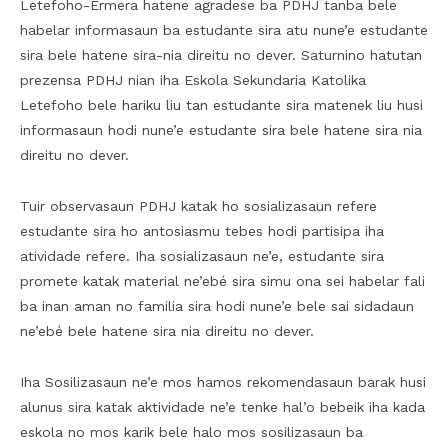
Letefoho-Ermera hatene agradese ba PDHJ tanba bele
habelar informasaun ba estudante sira atu nune’e estudante
sira bele hatene sira-nia direitu no dever. Saturnino hatutan
prezensa PDHJ nian iha Eskola Sekundaria Katolika
Letefoho bele hariku liu tan estudante sira matenek liu husi
informasaun hodi nune’e estudante sira bele hatene sira nia
direitu no dever.
Tuir observasaun PDHJ katak ho sosializasaun refere
estudante sira ho antosiasmu tebes hodi partisipa iha
atividade refere. Iha sosializasaun ne’e, estudante sira
promete katak material ne’ebé sira simu ona sei habelar fali
ba inan aman no familia sira hodi nune’e bele sai sidadaun
ne’ebé bele hatene sira nia direitu no dever.
Iha Sosilizasaun ne’e mos hamos rekomendasaun barak husi
alunus sira katak aktividade ne’e tenke hal’o bebeik iha kada
eskola no mos karik bele halo mos sosilizasaun ba